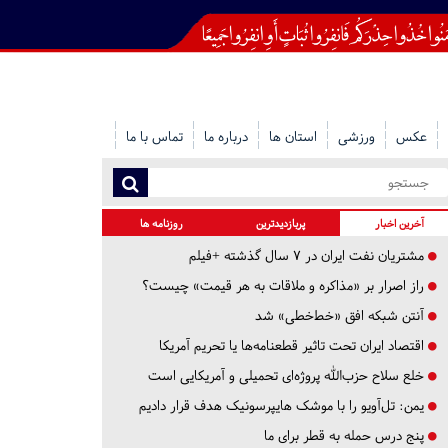
عکس
ورزشی
استان ها
درباره ما
تماس با ما
آخرین اخبار
پربازدیدترین
روزنامه ها
مشتریان نفت ایران در ۷ سال گذشته +فیلم
راز اصرار بر «مذاکره و ملاقات به هر قیمت» چیست؟
آنتن شبکه افق «خط‌خطی» شد
اقتصاد ایران تحت تاثیر قطعنامه‌ها یا تحریم‌ آمریکا
خلع سلاح حزب‌الله پروژه‌ای تحمیلی و آمریکایی است
یمن: تل‌آویو را با موشک هایپرسونیک هدف قرار دادیم
پنج درس‌ حمله به قطر برای ما