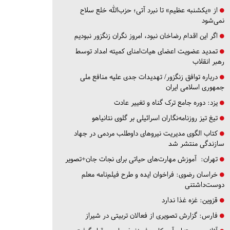
از «یکشنبه عظیم» تا نبرد آتی؛ حزب‌الله خلع سلاح
نمی‌شود
اگر این اقدام رضاخان نبود، امروز نگران زنگزور نبودیم
تمدید عضویت اعضای هیات‌امنای کمیته امداد توسط
رهبر انقلاب
درباره توافق زنگزور/ تهدیدات جدی علیه منافع ملی
جمهوری اسلامی ایران
یزد:
دوره جامع ترک گناه و تغییر عادت
تیغ تیز روزنامه‌نگاران اسرائیلی بر گلوی نتانیاهو
کتاب الگوی مدیریت نیروهای داوطلب مردمی در جهاد
سازندگی منتشر شد
تهران:
آموزش مهارت‌های حیاتی برای نجات جان+تصویر
خراسان رضوی:
فراخوان ایده و طرح فیلم‌نامه معلم
دوست‌داشتنی
قزوین:
غزه غذا ندارد
فارس:
گزارش تصویری از فعالان تربیتی در شیراز