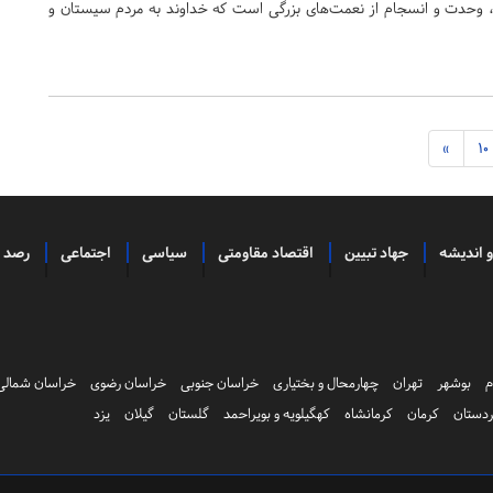
، وحدت و انسجام از نعمت‌های بزرگی است که خداوند به مردم سیستان و
»
10
و اندیشه
جهاد تبیین
اقتصاد مقاومتی
سیاسی
اجتماعی
رصد
م
بوشهر
تهران
چهارمحال و بختیاری
خراسان جنوبی
خراسان رضوی
خراسان شمالی
دستان
کرمان
کرمانشاه
کهگیلویه و بویراحمد
گلستان
گیلان
یزد