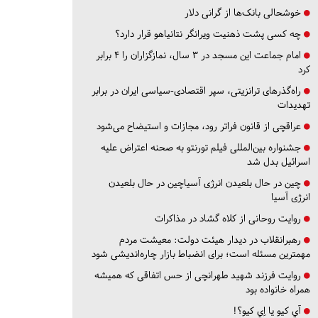
خوشحالی بانک‌ها از گرانی دلار
چه کسی پشت ذهنیت ویرانگر نتانیاهو قرار دارد؟
امام جماعت این مسجد در ۳ سال، نمازگزاران را ۴ برابر
کرد
راه‌گذرهای ترانزیتی، سپر اقتصادی-سیاسی ایران در برابر
تهدیدات
عراقچی از قانون فراتر رود، مجازات و استیضاح می‌شود
جشنواره بین‌المللی فیلم تورنتو به صحنه اعتراض علیه
اسرائیل بدل شد
چین در حال بلعیدن انرژی آسیاچین در حال بلعیدن
انرژی آسیا
روایت روحانی از کلاه گشاد در مذاکرات
رهبرانقلاب در دیدار هیئت دولت: معیشت مردم
مهمترین مسئله است؛ برای انضباط بازار چاره‌اندیشی شود
روایت فرزند شهید طهرانچی از حس اتفاقی که همیشه
همراه خانواده بود
آي كيو يا اِي كيو؟!