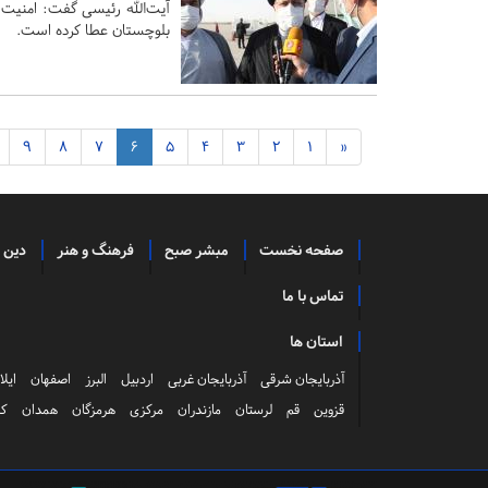
آیت‌الله رئیسی گفت: امنیت
بلوچستان عطا کرده است.
9
8
7
6
5
4
3
2
1
«
صفحه نخست
مبشر صبح
فرهنگ و هنر
دین 
تماس با ما
استان ها
آذربایجان شرقی
آذربایجان غربی
اردبیل
البرز
اصفهان
ایلا
قزوین
قم
لرستان
مازندران
مرکزی
هرمزگان
همدان
کر