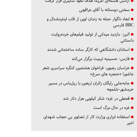
آژانس هسته‌ای آمریکا هدف نفوذ سایبری قرار گرفت
سخنی دوستانه با آقای عراقچی
ابعاد ناگوار حمله به زندان اوین از قاب اینترنشنال و
BBC فارسی
البرز:
بازدید میدانی از تولید فیلم‌های خرده‌روایت
داستانی
استادان دانشگاهی که کارگر ساده ساختمانی شدند
فارس:
حسینیه تربیت برگزار می‌کند
خراسان رضوی:
فراخوان هشتمین کنگره سراسری شعر
عاشورا «حنجره های سرخ»
جابه‌جایی رایگان زائران اربعین با ریل‌باس در مسیر
خرمشهر-شلمچه
قحطی در غزه؛ شکر کیلویی هزار دلار شد
غزه در حال مرگ است
استفاده ابزاری وزارت کار از تصاویر بی حجاب شهدای
اخیر