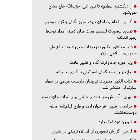
از «یکشنبه عظیم» تا نبرد آتی؛ حزب‌الله خلع سلاح
نمی‌شود
اگر این اقدام رضاخان نبود، امروز نگران زنگزور نبودیم
تمدید عضویت اعضای هیات‌امنای کمیته امداد توسط
رهبر انقلاب
درباره توافق زنگزور/ تهدیدات جدی علیه منافع ملی
جمهوری اسلامی ایران
یزد:
دوره جامع ترک گناه و تغییر عادت
تیغ تیز روزنامه‌نگاران اسرائیلی بر گلوی نتانیاهو
کتاب الگوی مدیریت نیروهای داوطلب مردمی در جهاد
سازندگی منتشر شد
تهران:
آموزش مهارت‌های حیاتی برای نجات جان+تصویر
خراسان رضوی:
فراخوان ایده و طرح فیلم‌نامه معلم
دوست‌داشتنی
قزوین:
غزه غذا ندارد
فارس:
گزارش تصویری از فعالان تربیتی در شیراز