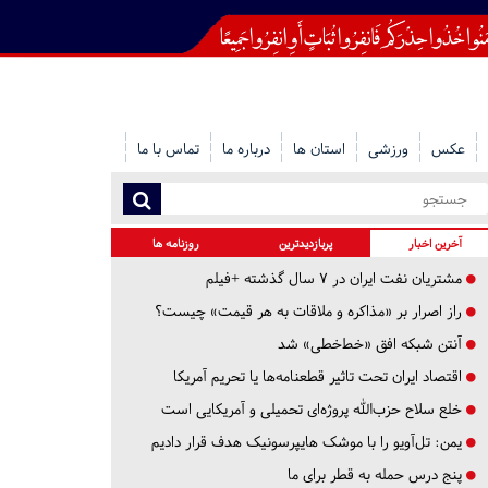
عکس
ورزشی
استان ها
درباره ما
تماس با ما
آخرین اخبار
پربازدیدترین
روزنامه ها
مشتریان نفت ایران در ۷ سال گذشته +فیلم
راز اصرار بر «مذاکره و ملاقات به هر قیمت» چیست؟
آنتن شبکه افق «خط‌خطی» شد
اقتصاد ایران تحت تاثیر قطعنامه‌ها یا تحریم‌ آمریکا
خلع سلاح حزب‌الله پروژه‌ای تحمیلی و آمریکایی است
یمن: تل‌آویو را با موشک هایپرسونیک هدف قرار دادیم
پنج درس‌ حمله به قطر برای ما