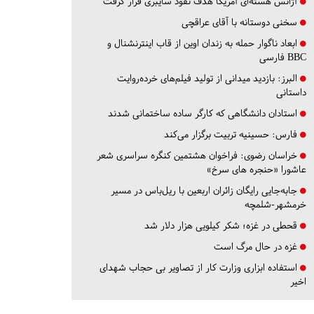
آژانس هسته‌ای آمریکا هدف نفوذ سایبری قرار گرفت
سخنی دوستانه با آقای عراقچی
ابعاد ناگوار حمله به زندان اوین از قاب اینترنشنال و
BBC فارسی
البرز:
بازدید میدانی از تولید فیلم‌های خرده‌روایت
داستانی
استادان دانشگاهی که کارگر ساده ساختمانی شدند
فارس:
حسینیه تربیت برگزار می‌کند
خراسان رضوی:
فراخوان هشتمین کنگره سراسری شعر
عاشورا «حنجره های سرخ»
جابه‌جایی رایگان زائران اربعین با ریل‌باس در مسیر
خرمشهر-شلمچه
قحطی در غزه؛ شکر کیلویی هزار دلار شد
غزه در حال مرگ است
استفاده ابزاری وزارت کار از تصاویر بی حجاب شهدای
اخیر