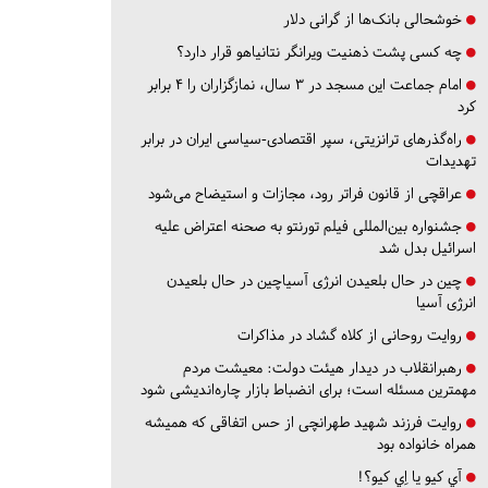
خوشحالی بانک‌ها از گرانی دلار
چه کسی پشت ذهنیت ویرانگر نتانیاهو قرار دارد؟
امام جماعت این مسجد در ۳ سال، نمازگزاران را ۴ برابر
کرد
راه‌گذرهای ترانزیتی، سپر اقتصادی-سیاسی ایران در برابر
تهدیدات
عراقچی از قانون فراتر رود، مجازات و استیضاح می‌شود
جشنواره بین‌المللی فیلم تورنتو به صحنه اعتراض علیه
اسرائیل بدل شد
چین در حال بلعیدن انرژی آسیاچین در حال بلعیدن
انرژی آسیا
روایت روحانی از کلاه گشاد در مذاکرات
رهبرانقلاب در دیدار هیئت دولت: معیشت مردم
مهمترین مسئله است؛ برای انضباط بازار چاره‌اندیشی شود
روایت فرزند شهید طهرانچی از حس اتفاقی که همیشه
همراه خانواده بود
آي كيو يا اِي كيو؟!