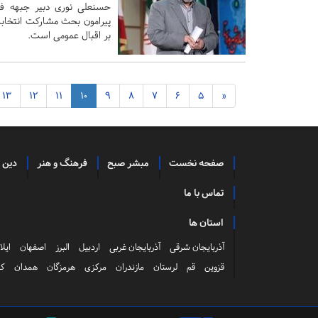
حسنعلی نوری دبیر جبهه فر
پیرامون بحث مشارکت انتخابا
بر اقبال عمومی است.
13
12
11
10
9
8
7
6
5
«
صفحه نخست
مبشر صبح
فرهنگ و هنر
دین 
تماس با ما
استان ها
آذربایجان شرقی
آذربایجان غربی
اردبیل
البرز
اصفهان
ایلا
قزوین
قم
لرستان
مازندران
مرکزی
هرمزگان
همدان
کر