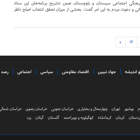
هنگی اجتماعی سیستان و بلوچستان ضمن تشریح برنامه‌های این ستاد
تی و دعوت مردم به این امر گفت: بخشی از میزان تحقق انتخاب اصلح ناظر
»
14
و اندیشه
جهاد تبیین
اقتصاد مقاومتی
سیاسی
اجتماعی
رصد
م
بوشهر
تهران
چهارمحال و بختیاری
خراسان جنوبی
خراسان رضوی
خراسان شمالی
دستان
کرمان
کرمانشاه
کهگیلویه و بویراحمد
گلستان
گیلان
یزد