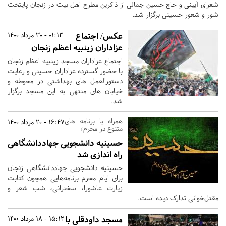
شعرای آیینی و حاج حسین جمالی از ذاکرین مطرح اهل بیت در زنجان پایتخت
شور و شعور حسینی برگزار شد.
عکس/ اجتماع
01:13 - 30 مرداد 1400
عزاداران زینبیه اعظم زنجان
اجتماع عزاداران مسجد زینبیه اعظم زنجان
با حضور گسترده عزاداران حسینی و رعایت
دستورالعمل های بهداشتی در محوطه و
خیابان های منتهی به این مسجد برگزار
شد.
همراه با برنامه های
16:47 - 20 مرداد 1400
متنوع در محرم؛
حسینیه دانشجویی جهاددانشگاهی
راه اندازی شد
حسینیه دانشجویی جهاددانشگاهی زنجان
برای ایام محرم برنامه‌هایی همچون کتابت
زیارت عاشورا، سخنرانی، شب شعر و
مقتل‌خوانی تدارک دیده است.
مسجد داودقلی با
15:12 - 18 مرداد 1400