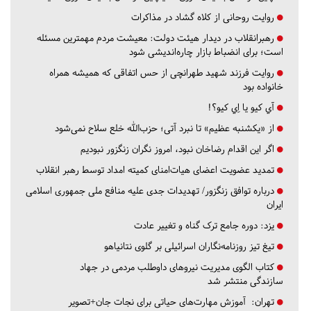
روایت روحانی از کلاه گشاد در مذاکرات
رهبرانقلاب در دیدار هیئت دولت: معیشت مردم مهمترین مسئله
است؛ برای انضباط بازار چاره‌اندیشی شود
روایت فرزند شهید طهرانچی از حس اتفاقی که همیشه همراه
خانواده بود
آي كيو يا اِي كيو؟!
از «یکشنبه عظیم» تا نبرد آتی؛ حزب‌الله خلع سلاح نمی‌شود
اگر این اقدام رضاخان نبود، امروز نگران زنگزور نبودیم
تمدید عضویت اعضای هیات‌امنای کمیته امداد توسط رهبر انقلاب
درباره توافق زنگزور/ تهدیدات جدی علیه منافع ملی جمهوری اسلامی
ایران
یزد:
دوره جامع ترک گناه و تغییر عادت
تیغ تیز روزنامه‌نگاران اسرائیلی بر گلوی نتانیاهو
کتاب الگوی مدیریت نیروهای داوطلب مردمی در جهاد
سازندگی منتشر شد
تهران:
آموزش مهارت‌های حیاتی برای نجات جان+تصویر