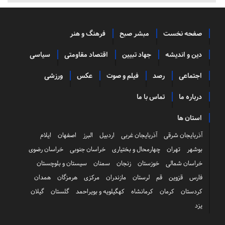
صفحه نخست
مبشر صبح
فرهنگ و هنر
دین و اندیشه
جهاد تبیین
اقتصاد مقاومتی
سیاسی
اجتماعی
رصد
فیلم و صوت
عکس
ورزشی
درباره ما
تماس با ما
استان ها
آذربایجان شرقی
آذربایجان غربی
اردبیل
البرز
اصفهان
ایلام
بوشهر
تهران
چهارمحال و بختیاری
خراسان جنوبی
خراسان رضوی
خراسان شمالی
خوزستان
زنجان
سمنان
سیستان و بلوچستان
فارس
قزوین
قم
لرستان
مازندران
مرکزی
هرمزگان
همدان
کردستان
کرمان
کرمانشاه
کهگیلویه و بویراحمد
گلستان
گیلان
یزد