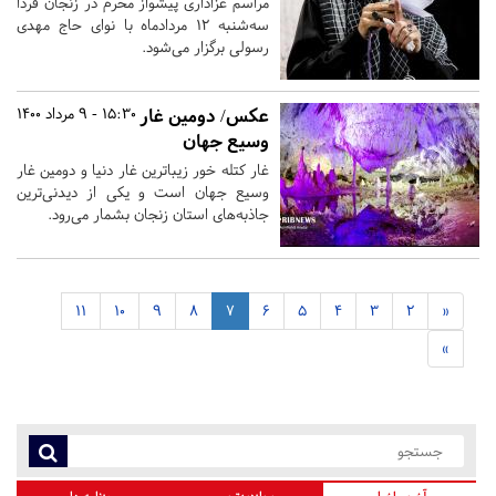
مراسم عزاداری پیشواز محرم در زنجان فردا
سه‌شنبه 12 مردادماه با نوای حاج مهدی
رسولی برگزار می‌شود.
عکس/ دومین غار
15:30 - 9 مرداد 1400
وسیع جهان
غار کتله خور زیباترین غار دنیا و دومین غار
وسیع جهان است و یکی از دیدنی‌ترین
جاذبه‌های استان زنجان بشمار می‌رود.
11
10
9
8
7
6
5
4
3
2
«
»