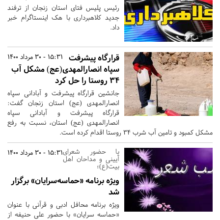
رئیس پلیس فتای استان زنجان از ترفند
جدید کلاهبرداری با هک اینستاگرام خبر
داد.
قرارگاه پیشرفت
15:31 - 30 مرداد 1400
سپاه انصارالمهدی(عج) مشکل آب
34 روستا را حل کرد
جانشین قرارگاه پیشرفت و آبادانی سپاه
انصارالمهدی (عج) استان زنجان گفت:
قرارگاه پیشرفت و آبادانی سپاه
انصارالمهدی (عج) استان، نسبت به رفع
مشکل کمبود و تامین آب شرب 34 روستا اقدام کرده است.
با حضور شعرای
15:31 - 30 مرداد 1400
آیینی و مداحان اهل
بیت(ع)؛
ویژه برنامه «حماسه‌سرایان» برگزار
شد
ویژه برنامه محافل ادبی و قرآنی با عنوان
«حماسه سرایان» با حضور علی حنیفه از