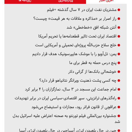
آخرین اخبار
پربازدیدترین
روزنامه ها
مشتریان نفت ایران در ۷ سال گذشته +فیلم
راز اصرار بر «مذاکره و ملاقات به هر قیمت» چیست؟
آنتن شبکه افق «خط‌خطی» شد
اقتصاد ایران تحت تاثیر قطعنامه‌ها یا تحریم‌ آمریکا
خلع سلاح حزب‌الله پروژه‌ای تحمیلی و آمریکایی است
یمن: تل‌آویو را با موشک هایپرسونیک هدف قرار دادیم
پنج درس‌ حمله به قطر برای ما
خوشحالی بانک‌ها از گرانی دلار
چه کسی پشت ذهنیت ویرانگر نتانیاهو قرار دارد؟
امام جماعت این مسجد در ۳ سال، نمازگزاران را ۴ برابر کرد
راه‌گذرهای ترانزیتی، سپر اقتصادی-سیاسی ایران در برابر تهدیدات
عراقچی از قانون فراتر رود، مجازات و استیضاح می‌شود
جشنواره بین‌المللی فیلم تورنتو به صحنه اعتراض علیه اسرائیل بدل
شد
چین در حال بلعیدن انرژی آسیاچین در حال بلعیدن انرژی آسیا