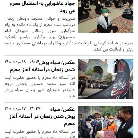
جهاد عاشورایی به استقبال محرم
می رود
مدیریت و جوانان مسجد داودقلی زنجان
درقالب ستاد محرم از یک ماه مانده به ایام
سوگواری سرور وسالار شهیدان امام
حسین(ع) برای برگزاری مراسم باشکوه
محرم در شرایط کرونایی با رعایت حداکثر پروتکلهای بهداشتی همفکری، برنامه
ریزی و فعالیت می کنند.
عکس/ سیاه پوش
09:14 - 18 مرداد 1400
شدن زنجان درآستانه آغاز محرم
در آستانه ماه محرم با حضور حضرت آیت
الله سید محمد حسینی زنجانی مرجع
عالیقدر شیعیان شهر زنجان سیاه پوش
شد.
عکس/ سیاه
22:27 - 17 مرداد 1400
پوش شدن زنجان در آستانه آغاز
محرم
در آستانه ماه محرم با حضور حضرت آیت
الله سید محمد حسینی زنجانی مرجع