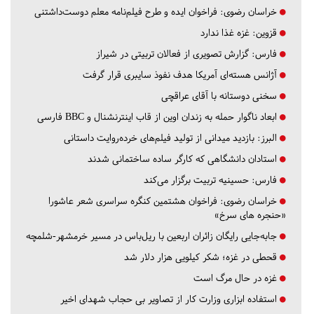
خراسان رضوی:
فراخوان ایده و طرح فیلم‌نامه معلم دوست‌داشتنی
قزوین:
غزه غذا ندارد
فارس:
گزارش تصویری از فعالان تربیتی در شیراز
آژانس هسته‌ای آمریکا هدف نفوذ سایبری قرار گرفت
سخنی دوستانه با آقای عراقچی
ابعاد ناگوار حمله به زندان اوین از قاب اینترنشنال و BBC فارسی
البرز:
بازدید میدانی از تولید فیلم‌های خرده‌روایت داستانی
استادان دانشگاهی که کارگر ساده ساختمانی شدند
فارس:
حسینیه تربیت برگزار می‌کند
خراسان رضوی:
فراخوان هشتمین کنگره سراسری شعر عاشورا
«حنجره های سرخ»
جابه‌جایی رایگان زائران اربعین با ریل‌باس در مسیر خرمشهر-شلمچه
قحطی در غزه؛ شکر کیلویی هزار دلار شد
غزه در حال مرگ است
استفاده ابزاری وزارت کار از تصاویر بی حجاب شهدای اخیر