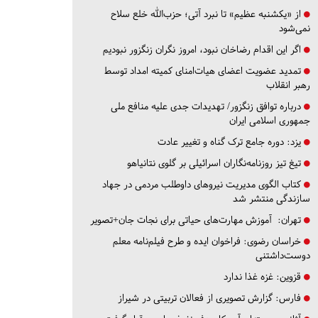
از «یکشنبه عظیم» تا نبرد آتی؛ حزب‌الله خلع سلاح
نمی‌شود
اگر این اقدام رضاخان نبود، امروز نگران زنگزور نبودیم
تمدید عضویت اعضای هیات‌امنای کمیته امداد توسط
رهبر انقلاب
درباره توافق زنگزور/ تهدیدات جدی علیه منافع ملی
جمهوری اسلامی ایران
یزد:
دوره جامع ترک گناه و تغییر عادت
تیغ تیز روزنامه‌نگاران اسرائیلی بر گلوی نتانیاهو
کتاب الگوی مدیریت نیروهای داوطلب مردمی در جهاد
سازندگی منتشر شد
تهران:
آموزش مهارت‌های حیاتی برای نجات جان+تصویر
خراسان رضوی:
فراخوان ایده و طرح فیلم‌نامه معلم
دوست‌داشتنی
قزوین:
غزه غذا ندارد
فارس:
گزارش تصویری از فعالان تربیتی در شیراز