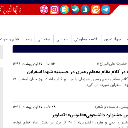
جهاد تبیین
اقتصاد مقاومتی
سیاسی
اجتماعی
رصد
فیلم و صوت
 حضرت علی‌اکبر(ع)؛
10:56 - 17 اردیبهشت 1396
ت در کلام مقام معظم رهبری در حسینیه شهدا اسفراین
بازخوانی مفهوم انتخابات در کلام مقام معظم رهبری همزمان با مراسم گرامیداشت روز جوان امشب 17
دا اسفراین صورت می گیرد.
میشن، داستان و شعر؛
09:28 - 17 اردیبهشت 1396
مین جشنواره دانشجویی«ققنوس»+تصاویر
در مراسم اختتامیه دومین جشنواره ادبی و هنری «ققنوس» از 20 اثر برتر در بخش های فیلم کوتاه،
ل شد.