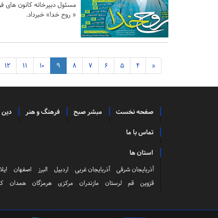
مسئول دبیرخانه کانون های ف
« روح خدا» خبرداد.
12
11
10
9
8
7
6
5
4
«
صفحه نخست
مبشر صبح
فرهنگ و هنر
دین 
تماس با ما
استان ها
آذربایجان شرقی
آذربایجان غربی
اردبیل
البرز
اصفهان
ایلا
قزوین
قم
لرستان
مازندران
مرکزی
هرمزگان
همدان
کر