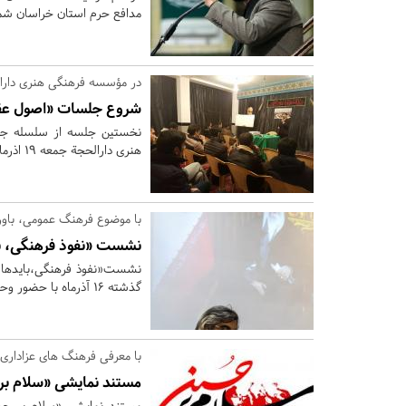
مدافع حرم استان خراسان شمال
در مؤسسه فرهنگی هنری دارا
شروع جلسات «اصول عقای
نخستین جلسه از سلسله جل
هنری دارالحجة جمعه 19 اذرماه تشکیل شد.
با موضوع فرهنگ عمومی، باو
نشست «نفوذ فرهنگی، بای
نشست«نفوذ فرهنگی،بایدها و
گذشته 16 آذرماه با حضور وحید جلیلی در بجنورد برگزار شد.
با معرفی فرهنگ های عزاداری؛
مستند نمایشی «سلام بر
مستند نمایشی «سلام بر حس