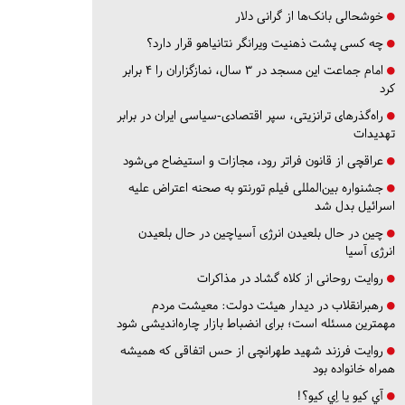
خوشحالی بانک‌ها از گرانی دلار
چه کسی پشت ذهنیت ویرانگر نتانیاهو قرار دارد؟
امام جماعت این مسجد در ۳ سال، نمازگزاران را ۴ برابر
کرد
راه‌گذرهای ترانزیتی، سپر اقتصادی-سیاسی ایران در برابر
تهدیدات
عراقچی از قانون فراتر رود، مجازات و استیضاح می‌شود
جشنواره بین‌المللی فیلم تورنتو به صحنه اعتراض علیه
اسرائیل بدل شد
چین در حال بلعیدن انرژی آسیاچین در حال بلعیدن
انرژی آسیا
روایت روحانی از کلاه گشاد در مذاکرات
رهبرانقلاب در دیدار هیئت دولت: معیشت مردم
مهمترین مسئله است؛ برای انضباط بازار چاره‌اندیشی شود
روایت فرزند شهید طهرانچی از حس اتفاقی که همیشه
همراه خانواده بود
آي كيو يا اِي كيو؟!