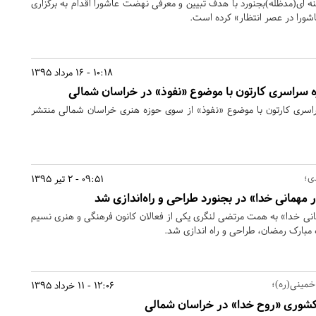
ه ای(مدظله)بجنورد با هدف تبیین و معرفی نهضت عاشورا اقدام به برگزاری
اشورا در عصر انتظار» کرده است.
10:18 - 16 مرداد 1395
ه سراسری کارتون با موضوع «نفوذ» در خراسان شمالی
اسری کارتون با موضوع «نفوذ» از سوی حوزه هنری خراسان شمالی منتشر
ی؛
09:51 - 2 تیر 1395
«رمضان ۹۵ در مهمانی خدا» به همت مرتضی لنگری یکی از فعالان کانون فرهنگی و هنری نسیم
مبارک رمضان، طراحی و راه اندازی شد.
خمینی(ره)؛
12:06 - 11 خرداد 1395
 کشوری «روح خدا» در خراسان شمالی