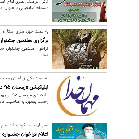
کانون فرهنگی هنری امام خامن
مسابقه کتابخوانی با عنوان«ع
به همت حوزه هنری استان؛
برگزاری هفتمین جشنوار
فراخوان هفتمین جشنواره سر
شد.
به همت یکی از فعالان مسجد
اپلیکیشن «رمضان 95 در مهمانی خدا» در بجنورد طراحی و راه‌اندازی شد
اپلیکیشن 
رحمت بجنورد به مناسبت ماه 
همزمان با سالگرد رحلت امام 
اعلام فراخوان جشنواره