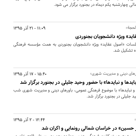
ی چهارشنبه یکم دیماه در بجنورد برگزار می شود.
لحجة؛
11:09 - 21 آذر 1395
د» ویژه دانشجویان بجنوردی
سات «اصول عقاید» ویژه دانشجویان بجنوردی به همت مؤسسه فرهنگی
رهای دینی و مدیریت شهری؛
15:40 - 17 آذر 1395
دها و نبایدها» با حضور وحید جلیلی در بجنورد برگزار شد
 نبایدها» با موضوع فرهنگی عمومی، باورهای دینی و مدیریت شهری شب
12:44 - 2 آذر 1395
 حسین» در خراسان شمالی رونمایی و اکران شد
ین» به همت کانون فرهنگی هنری چهارده معصوم روستای قلعه خان در