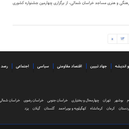
رهنگی و هنری مساجد خراسان شمالی، از برگزاری چهارمین جشنواره کشوری
»
13
و اندیشه
جهاد تبیین
اقتصاد مقاومتی
سیاسی
اجتماعی
رصد
م
بوشهر
تهران
چهارمحال و بختیاری
خراسان جنوبی
خراسان رضوی
خراسان شمالی
دستان
کرمان
کرمانشاه
کهگیلویه و بویراحمد
گلستان
گیلان
یزد