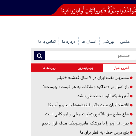
عکس
ورزشی
استان ها
درباره ما
تماس با ما
آخرین اخبار
پربازدیدترین
روزنامه ها
مشتریان نفت ایران در ۷ سال گذشته +فیلم
راز اصرار بر «مذاکره و ملاقات به هر قیمت» چیست؟
آنتن شبکه افق «خط‌خطی» شد
اقتصاد ایران تحت تاثیر قطعنامه‌ها یا تحریم‌ آمریکا
خلع سلاح حزب‌الله پروژه‌ای تحمیلی و آمریکایی است
یمن: تل‌آویو را با موشک هایپرسونیک هدف قرار دادیم
پنج درس‌ حمله به قطر برای ما