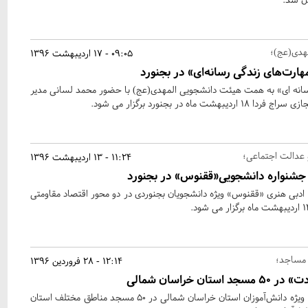
هدی(عج)؛
09:05 - 17 اردیبهشت 1396
ارت‌های زندگی رسانه‌ای» در بجنورد
نه ای» به همت هیئت دانشجویی المهدی(عج) با حضور محمد لسانی مدیر
ماه در بجنورد برگزار می شود.
 عدالت اجتماعی؛
11:24 - 13 اردیبهشت 1396
ن جشنواره دانشجویی«ققنوس» در بجنورد
 ادبی هنری «ققنوس» ویژه دانشجویان بجنوردی در دو محور اقتصاد مقاومتی
 مساجد؛
12:14 - 28 فروردین 1396
ن خراسان شمالی
اجرای طرح «از علم تا عبادت» ویژه دانش‌آموزان استان خراسان شمالی در 50 مسجد مناطق مختلف استان