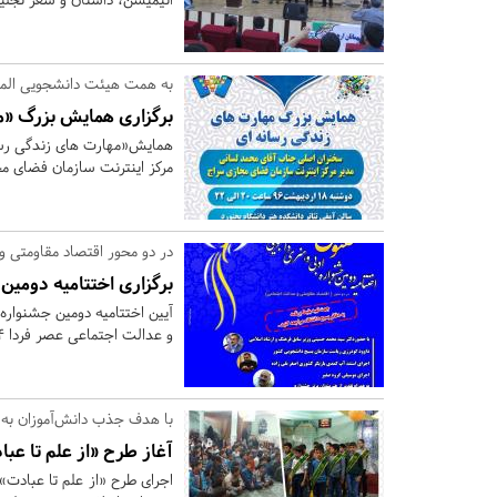
به همت هیئت دانشجویی الم
برگزاری همایش بزرگ «مه
همایش«مهارت های زندگی رسا
مرکز اینترنت سازمان فضای مجازی سراج فردا 18 اردیبهشت 
در دو محور اقتصاد مقاومتی و
برگزاری اختتامیه دومی
آیین اختتامیه دومین جشنواره
و عدالت اجتماعی عصر فردا 14 اردیبهشت ماه برگزار می شود.
با هدف جذب دانش‌آموزان به
آغاز طرح «از علم تا عبادت» در 50 مسجد استا