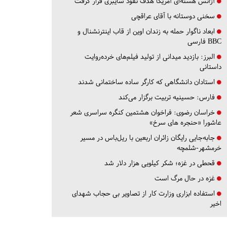
آژانس هسته‌ای آمریکا هدف نفوذ سایبری قرار گرفت
سخنی دوستانه با آقای عراقچی
ابعاد ناگوار حمله به زندان اوین از قاب اینترنشنال و
BBC فارسی
البرز:
بازدید میدانی از تولید فیلم‌های خرده‌روایت
داستانی
استادان دانشگاهی که کارگر ساده ساختمانی شدند
فارس:
حسینیه تربیت برگزار می‌کند
خراسان رضوی:
فراخوان هشتمین کنگره سراسری شعر
عاشورا «حنجره های سرخ»
جابه‌جایی رایگان زائران اربعین با ریل‌باس در مسیر
خرمشهر-شلمچه
قحطی در غزه؛ شکر کیلویی هزار دلار شد
غزه در حال مرگ است
استفاده ابزاری وزارت کار از تصاویر بی حجاب شهدای
اخیر