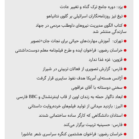
یزد:
دوره جامع ترک گناه و تغییر عادت
تیغ تیز روزنامه‌نگاران اسرائیلی بر گلوی نتانیاهو
کتاب الگوی مدیریت نیروهای داوطلب مردمی در جهاد
سازندگی منتشر شد
تهران:
آموزش مهارت‌های حیاتی برای نجات جان+تصویر
خراسان رضوی:
فراخوان ایده و طرح فیلم‌نامه معلم دوست‌داشتنی
قزوین:
غزه غذا ندارد
فارس:
گزارش تصویری از فعالان تربیتی در شیراز
آژانس هسته‌ای آمریکا هدف نفوذ سایبری قرار گرفت
سخنی دوستانه با آقای عراقچی
ابعاد ناگوار حمله به زندان اوین از قاب اینترنشنال و BBC فارسی
البرز:
بازدید میدانی از تولید فیلم‌های خرده‌روایت داستانی
استادان دانشگاهی که کارگر ساده ساختمانی شدند
فارس:
حسینیه تربیت برگزار می‌کند
خراسان رضوی:
فراخوان هشتمین کنگره سراسری شعر عاشورا