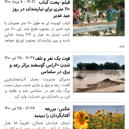
فیلم/ پخت کباب
19:21 - 7 مرداد 1400
۱۱۰ متری برای نیازمندان در روز
عید غدیر
کباب کوبیده ای به طول ۱۱۰ متر همزمان با
عید غدیر در بجنورد طبخ شد. این ۱۱۰ متر
کباب تبدیل به هزار و ۲۱۴ وعده غذایی
شده و بین نیازمندان بجنورد توزیع خواهد
شد.
فوت یک نفر و تلف
16:47 - 25 تیر 1400
شدن ۶۰راس گوسفند براثر رعد و
برق در سلماس
مدیرکل مدیریت بحران آذربایجان‌غربی
گفت: رعد و برق و جاری شدن سیل سبب
مرگ یک نفر در سلماس شد و علاوه بر
این، بر دامداران نیز خسارت وارد کرد.
عکس/ مزرعه
16:37 - 25 تیر 1400
آفتابگردان را ببینید
استان خراسان شمالی، تقریباً ۱۵ هزار
هکتار از اراضی کشاورزی خود را به کاشت