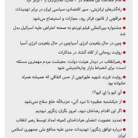
راه‌گذرهای ترانزیتی، سپر اقتصادی-سیاسی ایران در برابر تهدیدات
عراقچی از قانون فراتر رود، مجازات و استیضاح می‌شود
جشنواره بین‌المللی فیلم تورنتو به صحنه اعتراض علیه اسرائیل بدل
شد
چین در حال بلعیدن انرژی آسیاچین در حال بلعیدن انرژی آسیا
روایت روحانی از کلاه گشاد در مذاکرات
رهبرانقلاب در دیدار هیئت دولت: معیشت مردم مهمترین مسئله
است؛ برای انضباط بازار چاره‌اندیشی شود
روایت فرزند شهید طهرانچی از حس اتفاقی که همیشه همراه
خانواده بود
آي كيو يا اِي كيو؟!
از «یکشنبه عظیم» تا نبرد آتی؛ حزب‌الله خلع سلاح نمی‌شود
اگر این اقدام رضاخان نبود، امروز نگران زنگزور نبودیم
تمدید عضویت اعضای هیات‌امنای کمیته امداد توسط رهبر انقلاب
درباره توافق زنگزور/ تهدیدات جدی علیه منافع ملی جمهوری اسلامی
ایران