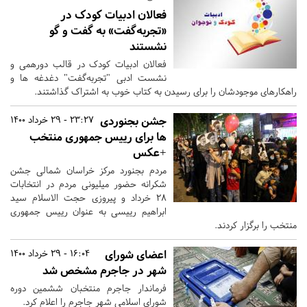
فعالان ادبیات کودک در
«تجربه‌گفت» به گفت و گو
نشستند
فعالان ادبیات کودک در قالب دورهمی و
نشست ادبی "تجربه‌گفت" دغدغه ها و
راهکارهای موجودشان را برای رسیدن به کتاب خوب به اشتراک گذاشتند.
جشن بجنوردی
23:27 - 29 خرداد 1400
ها برای رییس جمهوری منتخب
+عکس
مردم بجنورد مرکز خراسان شمالی جشن
شکرانه حضور میلیونی مردم در انتخابات
۲۸ خرداد و پیروزی حجت الاسلام سید
ابراهیم رییسی به عنوان رییس جمهوری
منتخب را برگزار کردند.
اعضای شورای
16:04 - 29 خرداد 1400
شهر در جاجرم مشخص شد
فرماندار جاجرم منتخبان ششمین دوره
شورای اسلامی شهر جاجرم را اعلام کرد.