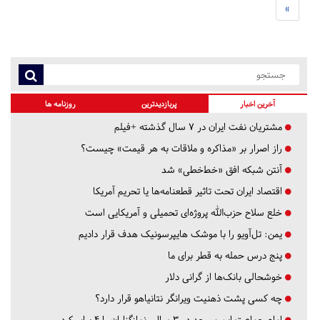
»
آخرین اخبار
پربازدیدترین
روزنامه ها
مشتریان نفت ایران در ۷ سال گذشته +فیلم
راز اصرار بر «مذاکره و ملاقات به هر قیمت» چیست؟
آنتن شبکه افق «خط‌خطی» شد
اقتصاد ایران تحت تاثیر قطعنامه‌ها یا تحریم‌ آمریکا
خلع سلاح حزب‌الله پروژه‌ای تحمیلی و آمریکایی است
یمن: تل‌آویو را با موشک هایپرسونیک هدف قرار دادیم
پنج درس‌ حمله به قطر برای ما
خوشحالی بانک‌ها از گرانی دلار
چه کسی پشت ذهنیت ویرانگر نتانیاهو قرار دارد؟
امام جماعت این مسجد در ۳ سال، نمازگزاران را ۴ برابر کرد