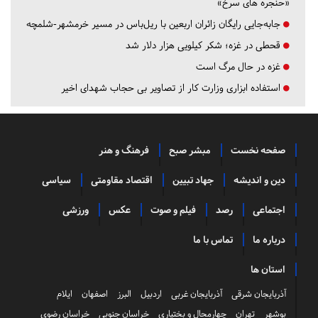
«حنجره های سرخ»
جابه‌جایی رایگان زائران اربعین با ریل‌باس در مسیر خرمشهر-شلمچه
قحطی در غزه؛ شکر کیلویی هزار دلار شد
غزه در حال مرگ است
استفاده ابزاری وزارت کار از تصاویر بی حجاب شهدای اخیر
صفحه نخست
مبشر صبح
فرهنگ و هنر
دین و اندیشه
جهاد تبیین
اقتصاد مقاومتی
سیاسی
اجتماعی
رصد
فیلم و صوت
عکس
ورزشی
درباره ما
تماس با ما
استان ها
آذربایجان شرقی
آذربایجان غربی
اردبیل
البرز
اصفهان
ایلام
بوشهر
تهران
چهارمحال و بختیاری
خراسان جنوبی
خراسان رضوی