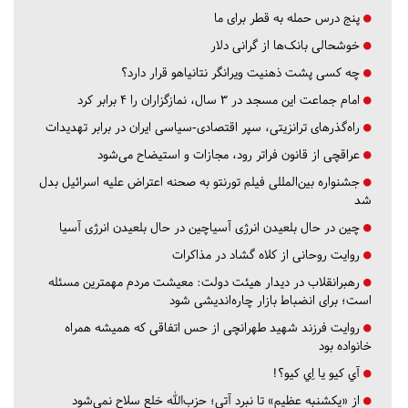
پنج درس‌ حمله به قطر برای ما
خوشحالی بانک‌ها از گرانی دلار
چه کسی پشت ذهنیت ویرانگر نتانیاهو قرار دارد؟
امام جماعت این مسجد در ۳ سال، نمازگزاران را ۴ برابر کرد
راه‌گذرهای ترانزیتی، سپر اقتصادی-سیاسی ایران در برابر تهدیدات
عراقچی از قانون فراتر رود، مجازات و استیضاح می‌شود
جشنواره بین‌المللی فیلم تورنتو به صحنه اعتراض علیه اسرائیل بدل
شد
چین در حال بلعیدن انرژی آسیاچین در حال بلعیدن انرژی آسیا
روایت روحانی از کلاه گشاد در مذاکرات
رهبرانقلاب در دیدار هیئت دولت: معیشت مردم مهمترین مسئله
است؛ برای انضباط بازار چاره‌اندیشی شود
روایت فرزند شهید طهرانچی از حس اتفاقی که همیشه همراه
خانواده بود
آي كيو يا اِي كيو؟!
از «یکشنبه عظیم» تا نبرد آتی؛ حزب‌الله خلع سلاح نمی‌شود