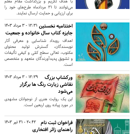
با هدف تکریم و بزرگداشت مقام معلم
می‌توانند تا 31 مردادماه طرح‌های خود را
برای ارزیابی و حمایت ارسال نمایند.
اختتامیه نخستین
12:31 - 3 مرداد 1403
جایزه کتاب سال خانواده و جمعیت
اهداف رویداد شناسایی و معرفی آثار
نویسندگان، گسترش تولید محتوای
مکتوب، تعالی سطح کمّی و کیفی تألیفات
و تشویق پدیدآورندگان متعهد و متخصص
است.
ورکشاپ بزرگ
12:29 - 3 مرداد 1403
نقاشی زیارت رنگ ها برگزار
می‌شود
این یک روایت هنری از نوجوانان مشهدی
در مورد پیاده روی اربعین است.
فراخوان ثبت نام
20:42 - 31 تیر 1403
راهنمای زائر افتخاری