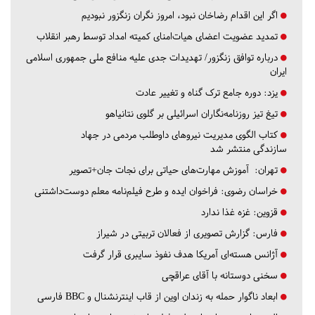
اگر این اقدام رضاخان نبود، امروز نگران زنگزور نبودیم
تمدید عضویت اعضای هیات‌امنای کمیته امداد توسط رهبر انقلاب
درباره توافق زنگزور/ تهدیدات جدی علیه منافع ملی جمهوری اسلامی
ایران
یزد:
دوره جامع ترک گناه و تغییر عادت
تیغ تیز روزنامه‌نگاران اسرائیلی بر گلوی نتانیاهو
کتاب الگوی مدیریت نیروهای داوطلب مردمی در جهاد
سازندگی منتشر شد
تهران:
آموزش مهارت‌های حیاتی برای نجات جان+تصویر
خراسان رضوی:
فراخوان ایده و طرح فیلم‌نامه معلم دوست‌داشتنی
قزوین:
غزه غذا ندارد
فارس:
گزارش تصویری از فعالان تربیتی در شیراز
آژانس هسته‌ای آمریکا هدف نفوذ سایبری قرار گرفت
سخنی دوستانه با آقای عراقچی
ابعاد ناگوار حمله به زندان اوین از قاب اینترنشنال و BBC فارسی