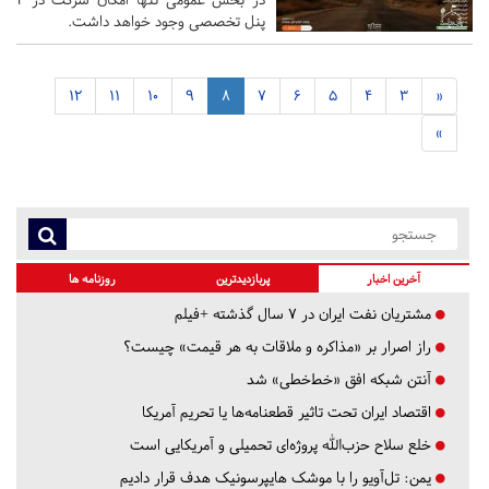
پنل تخصصی وجود خواهد داشت.
12
11
10
9
8
7
6
5
4
3
«
»
آخرین اخبار
پربازدیدترین
روزنامه ها
مشتریان نفت ایران در ۷ سال گذشته +فیلم
راز اصرار بر «مذاکره و ملاقات به هر قیمت» چیست؟
آنتن شبکه افق «خط‌خطی» شد
اقتصاد ایران تحت تاثیر قطعنامه‌ها یا تحریم‌ آمریکا
خلع سلاح حزب‌الله پروژه‌ای تحمیلی و آمریکایی است
یمن: تل‌آویو را با موشک هایپرسونیک هدف قرار دادیم