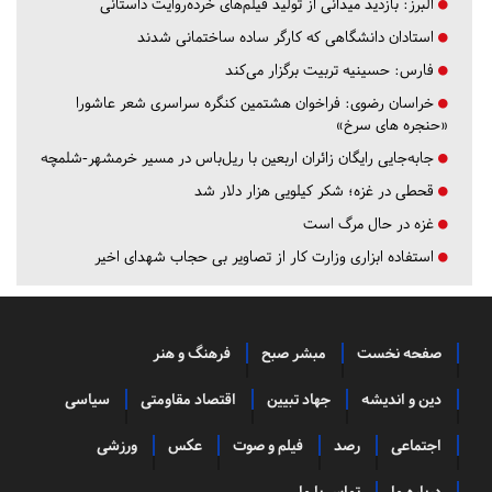
البرز:
بازدید میدانی از تولید فیلم‌های خرده‌روایت داستانی
استادان دانشگاهی که کارگر ساده ساختمانی شدند
فارس:
حسینیه تربیت برگزار می‌کند
خراسان رضوی:
فراخوان هشتمین کنگره سراسری شعر عاشورا
«حنجره های سرخ»
جابه‌جایی رایگان زائران اربعین با ریل‌باس در مسیر خرمشهر-شلمچه
قحطی در غزه؛ شکر کیلویی هزار دلار شد
غزه در حال مرگ است
استفاده ابزاری وزارت کار از تصاویر بی حجاب شهدای اخیر
صفحه نخست
مبشر صبح
فرهنگ و هنر
دین و اندیشه
جهاد تبیین
اقتصاد مقاومتی
سیاسی
اجتماعی
رصد
فیلم و صوت
عکس
ورزشی
درباره ما
تماس با ما