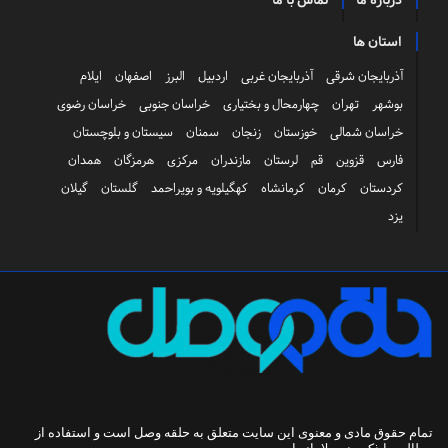
استان ها
آذربایجان شرقی
آذربایجان غربی
اردبیل
البرز
اصفهان
ایلام
بوشهر
تهران
چهارمحال و بختیاری
خراسان جنوبی
خراسان رضوی
خراسان شمالی
خوزستان
زنجان
سمنان
سیستان و بلوچستان
فارس
قزوین
قم
لرستان
مازندران
مرکزی
هرمزگان
همدان
کردستان
کرمان
کرمانشاه
کهگیلویه و بویراحمد
گلستان
گیلان
یزد
تمام حقوق مادی و معنوی این سایت متعلق به
حلقه وصل
است و استفاده از