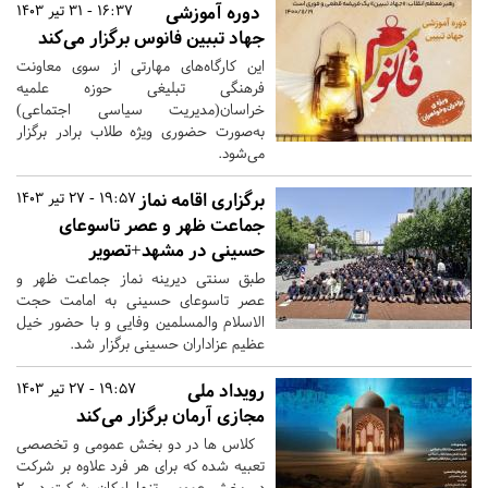
دوره آموزشی
16:37 - 31 تیر 1403
جهاد تببین فانوس برگزار می‌کند
این کارگاه‌های مهارتی از سوی معاونت
فرهنگی تبلیغی حوزه علمیه
خراسان(مدیریت سیاسی اجتماعی)
به‌صورت حضوری ویژه طلاب برادر برگزار
می‌شود.
برگزاری اقامه نماز
19:57 - 27 تیر 1403
جماعت ظهر و عصر تاسوعای
حسینی در مشهد+تصویر
طبق سنتی دیرینه نماز جماعت ظهر و
عصر تاسوعای حسینی به امامت حجت
الاسلام والمسلمین وفایی و با حضور خیل
عظیم عزاداران حسینی برگزار شد.
رویداد ملی
19:57 - 27 تیر 1403
مجازی آرمان برگزار می‌کند
کلاس ها در دو بخش عمومی و تخصصی
تعبیه شده که برای هر فرد علاوه بر شرکت
در بخش عمومی تنها امکان شرکت در ۲