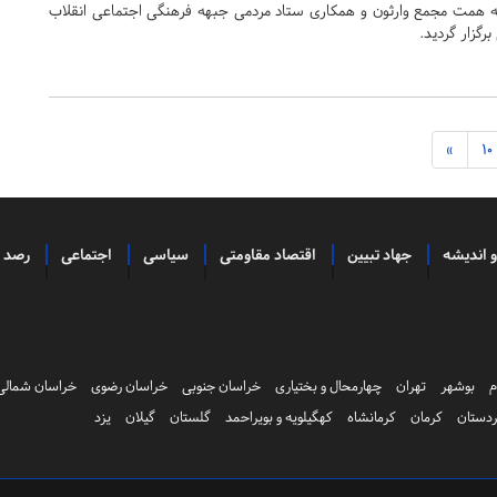
ه همت مجمع وارثون و همکاری ستاد مردمی جبهه فرهنگی اجتماعی انقلاب
رگزار گردید.
»
10
و اندیشه
جهاد تبیین
اقتصاد مقاومتی
سیاسی
اجتماعی
رصد
م
بوشهر
تهران
چهارمحال و بختیاری
خراسان جنوبی
خراسان رضوی
خراسان شمالی
دستان
کرمان
کرمانشاه
کهگیلویه و بویراحمد
گلستان
گیلان
یزد