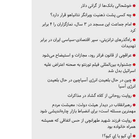
خوشحالی بانک‌ها از گرانی دلار
چه کسی پشت ذهنیت ویرانگر نتانیاهو قرار دارد؟
امام جماعت این مسجد در ۳ سال، نمازگزاران را ۴ برابر
کرد
راه‌گذرهای ترانزیتی، سپر اقتصادی-سیاسی ایران در برابر
تهدیدات
عراقچی از قانون فراتر رود، مجازات و استیضاح می‌شود
جشنواره بین‌المللی فیلم تورنتو به صحنه اعتراض علیه
اسرائیل بدل شد
چین در حال بلعیدن انرژی آسیاچین در حال بلعیدن
انرژی آسیا
روایت روحانی از کلاه گشاد در مذاکرات
رهبرانقلاب در دیدار هیئت دولت: معیشت مردم
مهمترین مسئله است؛ برای انضباط بازار چاره‌اندیشی شود
روایت فرزند شهید طهرانچی از حس اتفاقی که همیشه
همراه خانواده بود
آي كيو يا اِي كيو؟!