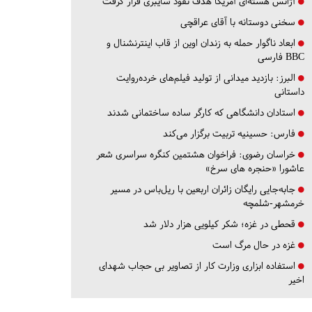
آژانس هسته‌ای آمریکا هدف نفوذ سایبری قرار گرفت
سخنی دوستانه با آقای عراقچی
ابعاد ناگوار حمله به زندان اوین از قاب اینترنشنال و
BBC فارسی
البرز:
بازدید میدانی از تولید فیلم‌های خرده‌روایت
داستانی
استادان دانشگاهی که کارگر ساده ساختمانی شدند
فارس:
حسینیه تربیت برگزار می‌کند
خراسان رضوی:
فراخوان هشتمین کنگره سراسری شعر
عاشورا «حنجره های سرخ»
جابه‌جایی رایگان زائران اربعین با ریل‌باس در مسیر
خرمشهر-شلمچه
قحطی در غزه؛ شکر کیلویی هزار دلار شد
غزه در حال مرگ است
استفاده ابزاری وزارت کار از تصاویر بی حجاب شهدای
اخیر