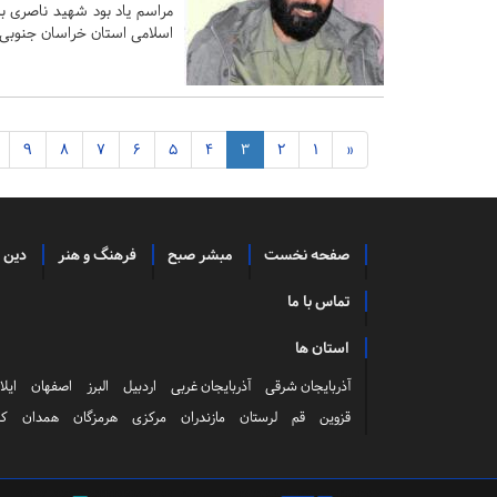
مراسم یاد بود شهید ناصری ب
اسلامی استان خراسان جنوبی ب
9
8
7
6
5
4
3
2
1
«
صفحه نخست
مبشر صبح
فرهنگ و هنر
دین 
تماس با ما
استان ها
آذربایجان شرقی
آذربایجان غربی
اردبیل
البرز
اصفهان
ایلا
قزوین
قم
لرستان
مازندران
مرکزی
هرمزگان
همدان
کر