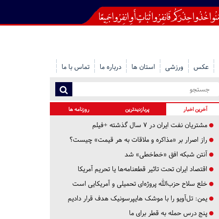
عکس
ورزشی
استان ها
درباره ما
تماس با ما
آخرین اخبار
پربازدیدترین
روزنامه ها
مشتریان نفت ایران در ۷ سال گذشته +فیلم
راز اصرار بر «مذاکره و ملاقات به هر قیمت» چیست؟
آنتن شبکه افق «خط‌خطی» شد
اقتصاد ایران تحت تاثیر قطعنامه‌ها یا تحریم‌ آمریکا
خلع سلاح حزب‌الله پروژه‌ای تحمیلی و آمریکایی است
یمن: تل‌آویو را با موشک هایپرسونیک هدف قرار دادیم
پنج درس‌ حمله به قطر برای ما