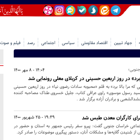
جهاد تبیین
اقتصاد مقاومتی
سیاسی
اجتماعی
رصد
فیلم و صوت
نوبی؛
14:04 - 8 مهر 1400
 برد» در روز اربعین حسینی در کربلای معلی رونمایی شد
ی که مرا بالا برد» به قلم «محبوبه سادات رضوی نیا» در روز اربعین حسینی
«سید رسول موسوی» راوی عراقی کتاب، جلیل خسروی طناک مصاحبه کننده
دالشعبی و برادران آزاده برگزار شد .
رای کارگران معدن طبس شد
19:49 - 25 شهریور 1400
اجتماعی خراسان جنوبی گفت: پیرو سفر رئیس جمهور به استان و حضور در
ز شنیدن گلایه‌ها و مشکلات آنان، دستور پیگیری موضوعات را صادر کرد.