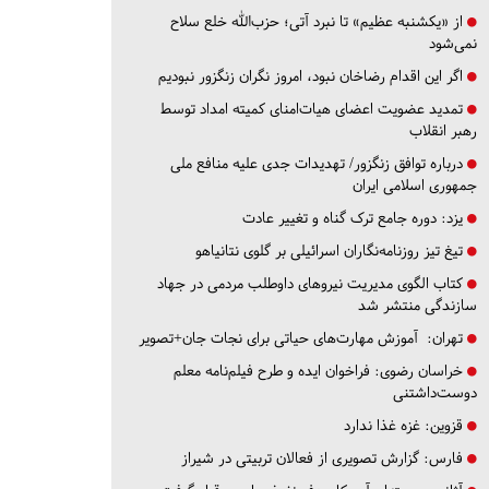
از «یکشنبه عظیم» تا نبرد آتی؛ حزب‌الله خلع سلاح
نمی‌شود
اگر این اقدام رضاخان نبود، امروز نگران زنگزور نبودیم
تمدید عضویت اعضای هیات‌امنای کمیته امداد توسط
رهبر انقلاب
درباره توافق زنگزور/ تهدیدات جدی علیه منافع ملی
جمهوری اسلامی ایران
یزد:
دوره جامع ترک گناه و تغییر عادت
تیغ تیز روزنامه‌نگاران اسرائیلی بر گلوی نتانیاهو
کتاب الگوی مدیریت نیروهای داوطلب مردمی در جهاد
سازندگی منتشر شد
تهران:
آموزش مهارت‌های حیاتی برای نجات جان+تصویر
خراسان رضوی:
فراخوان ایده و طرح فیلم‌نامه معلم
دوست‌داشتنی
قزوین:
غزه غذا ندارد
فارس:
گزارش تصویری از فعالان تربیتی در شیراز