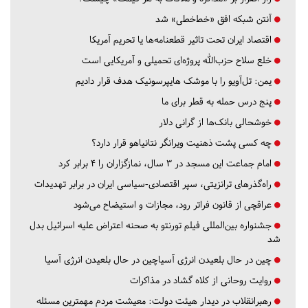
آنتن شبکه افق «خط‌خطی» شد
اقتصاد ایران تحت تاثیر قطعنامه‌ها یا تحریم‌ آمریکا
خلع سلاح حزب‌الله پروژه‌ای تحمیلی و آمریکایی است
یمن: تل‌آویو را با موشک هایپرسونیک هدف قرار دادیم
پنج درس‌ حمله به قطر برای ما
خوشحالی بانک‌ها از گرانی دلار
چه کسی پشت ذهنیت ویرانگر نتانیاهو قرار دارد؟
امام جماعت این مسجد در ۳ سال، نمازگزاران را ۴ برابر کرد
راه‌گذرهای ترانزیتی، سپر اقتصادی-سیاسی ایران در برابر تهدیدات
عراقچی از قانون فراتر رود، مجازات و استیضاح می‌شود
جشنواره بین‌المللی فیلم تورنتو به صحنه اعتراض علیه اسرائیل بدل
شد
چین در حال بلعیدن انرژی آسیاچین در حال بلعیدن انرژی آسیا
روایت روحانی از کلاه گشاد در مذاکرات
رهبرانقلاب در دیدار هیئت دولت: معیشت مردم مهمترین مسئله