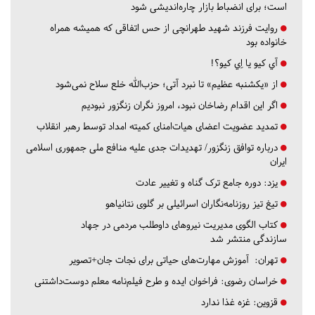
است؛ برای انضباط بازار چاره‌اندیشی شود
روایت فرزند شهید طهرانچی از حس اتفاقی که همیشه همراه
خانواده بود
آي كيو يا اِي كيو؟!
از «یکشنبه عظیم» تا نبرد آتی؛ حزب‌الله خلع سلاح نمی‌شود
اگر این اقدام رضاخان نبود، امروز نگران زنگزور نبودیم
تمدید عضویت اعضای هیات‌امنای کمیته امداد توسط رهبر انقلاب
درباره توافق زنگزور/ تهدیدات جدی علیه منافع ملی جمهوری اسلامی
ایران
یزد:
دوره جامع ترک گناه و تغییر عادت
تیغ تیز روزنامه‌نگاران اسرائیلی بر گلوی نتانیاهو
کتاب الگوی مدیریت نیروهای داوطلب مردمی در جهاد
سازندگی منتشر شد
تهران:
آموزش مهارت‌های حیاتی برای نجات جان+تصویر
خراسان رضوی:
فراخوان ایده و طرح فیلم‌نامه معلم دوست‌داشتنی
قزوین:
غزه غذا ندارد