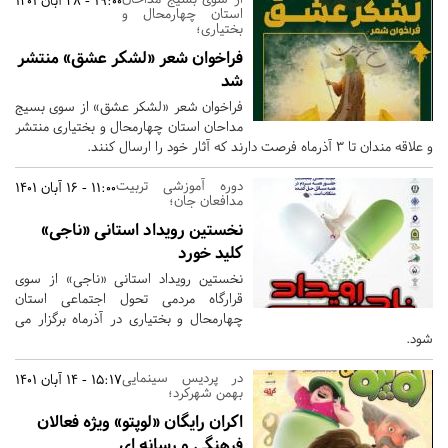
19:00 - 28 آبان 1401
استان چهارمحال و
بختیاری؛
فراخوان شعر «لشکر عشق» منتشر
شد
فراخوان شعر «لشکر عشق» از سوی بسیج
مداحان استان چهارمحال و بختیاری منتشر
و علاقه مندان تا 3 آذرماه فرصت دارند که آثار خود را ارسال کنند.
دوره آموزشی تربیت
11:00 - 16 آبان 1401
مدافعان جان؛
نخستین رویداد استانی «ناجی»
کلید خورد
نخستین رویداد استانی «ناجی» از سوی
قرارگاه مردمی تحول اجتماعی استان
چهارمحال و بختیاری در آذرماه برگزار می
شود.
در پردیس سینمایی
15:17 - 14 آبان 1401
بهمن شهرکرد؛
اکران رایگان «لوپتو» ویژه فعالان
فرهنگی و رسانه ای