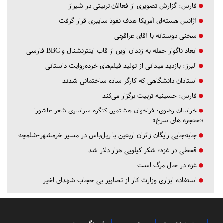
فارس:
گزارش تصویری از فعالان تربیتی در شیراز
آژانس هسته‌ای آمریکا هدف نفوذ سایبری قرار گرفت
سخنی دوستانه با آقای عراقچی
ابعاد ناگوار حمله به زندان اوین از قاب اینترنشنال و BBC فارسی
البرز:
بازدید میدانی از تولید فیلم‌های خرده‌روایت داستانی
استادان دانشگاهی که کارگر ساده ساختمانی شدند
فارس:
حسینیه تربیت برگزار می‌کند
خراسان رضوی:
فراخوان هشتمین کنگره سراسری شعر عاشورا
«حنجره های سرخ»
جابه‌جایی رایگان زائران اربعین با ریل‌باس در مسیر خرمشهر-شلمچه
قحطی در غزه؛ شکر کیلویی هزار دلار شد
غزه در حال مرگ است
استفاده ابزاری وزارت کار از تصاویر بی حجاب شهدای اخیر