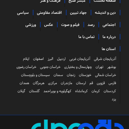
صفحه نخست
مبشر صبح
فرهنگ و هنر
دین و اندیشه
جهاد تبیین
اقتصاد مقاومتی
سیاسی
اجتماعی
رصد
فیلم و صوت
عکس
ورزشی
درباره ما
تماس با ما
استان ها
آذربایجان شرقی
آذربایجان غربی
اردبیل
البرز
اصفهان
ایلام
بوشهر
تهران
چهارمحال و بختیاری
خراسان جنوبی
خراسان رضوی
خراسان شمالی
خوزستان
زنجان
سمنان
سیستان و بلوچستان
فارس
قزوین
قم
لرستان
مازندران
مرکزی
هرمزگان
همدان
کردستان
کرمان
کرمانشاه
کهگیلویه و بویراحمد
گلستان
گیلان
یزد