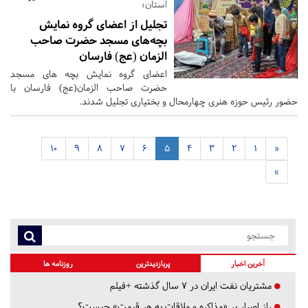
استان؛
تجلیل از اعضای گروه نمایش
بچه‌های مسجد حضرت صاحب
الزمان (عج) فارسان
اعضای گروه نمایش بچه های مسجد
حضرت صاحب الزمان(عج) فارسان با
حضور رئیس حوزه هنری چهارمحال و بختیاری تجلیل شدند.
10
9
8
7
6
5
4
3
2
1
«
»
آخرین اخبار
پربازدیدترین
روزنامه ها
مشتریان نفت ایران در ۷ سال گذشته +فیلم
راز اصرار بر «مذاکره و ملاقات به هر قیمت» چیست؟