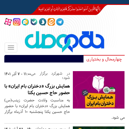
Toggle
igation
چهارمحال و بختیاری
در شهرکرد برگزار می
11:00 - 7 آذر 1401
شود؛
همایش بزرگ «دختران بام ایران» با
حضور حاج حسین یکتا
به مناسبت ولادت حضرت زینب(س)
همایش بزرگ «دختران بام ایران» با حضور
حاج حسین یکتا پنجشنبه 10 آذرماه برگزار
می شود.
از سوی بسیج مداحان