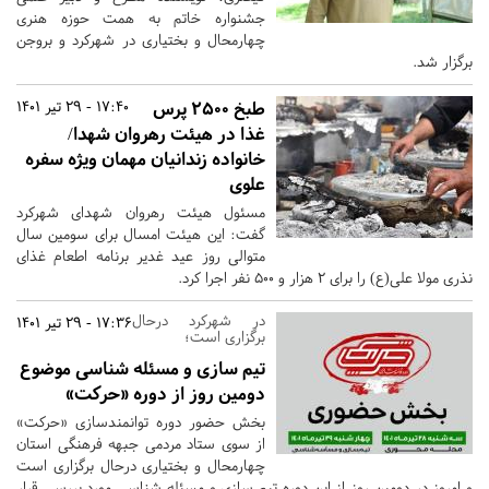
جشنواره خاتم به همت حوزه هنری
چهارمحال و بختیاری در شهرکرد و بروجن
برگزار شد.
طبخ 2500 پرس
17:40 - 29 تیر 1401
غذا در هیئت رهروان شهدا/
خانواده زندانیان مهمان ویژه سفره
علوی
مسئول هیئت رهروان شهدای شهرکرد
گفت: این هیئت امسال برای سومین سال
متوالی روز عید غدیر برنامه اطعام غذای
نذری مولا علی(ع) را برای 2 هزار و 500 نفر اجرا کرد.
در شهرکرد درحال
17:36 - 29 تیر 1401
برگزاری است؛
تیم سازی و مسئله شناسی موضوع
دومین روز از دوره «حرکت»
بخش حضور دوره توانمندسازی «حرکت»
از سوی ستاد مردمی جبهه فرهنگی استان
چهارمحال و بختیاری درحال برگزاری است
و امروز در دومین روز از این دوره تیم سازی و مسئله شناسی مورد بررسی قرار