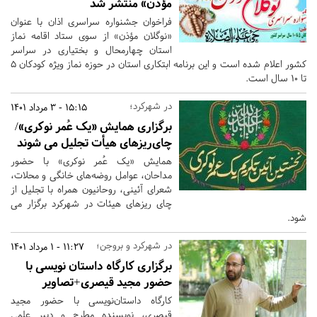
مؤذن» منتشر شد
فراخوان جشنواره سراسری اذان با عنوان
«نوگلان مؤذن» از سوی ستاد اقامه نماز
استان چهارمحال و بختیاری در سراسر
کشور اعلام شده است و این برنامه ابتکاری استان در حوزه نماز ویژه کودکان ۵
تا ۱۰ سال است.
در شهرکرد؛
15:15 - 3 مرداد 1401
برگزاری همایش «یک عُمر نوکری»/
چای‌ریزهای هیأت تجلیل می شوند
همایش «یک عُمر نوکری» با حضور
مداحان، عوامل روضه‌های خانگی و محلات،
شعرای آئینی، روحانیون همراه با تجلیل از
چای ریزهای هیئات در شهرکرد برگزار می
شود.
در شهرکرد و بروجن؛
11:27 - 1 مرداد 1401
برگزاری کارگاه داستان نویسی با
حضور مجید قیصری+تصاویر
کارگاه داستان‌نویسی با حضور مجید
قیصری، نویسنده مطرح و دبیر علمی