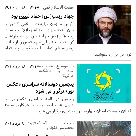
حجت الاسلام قمی:
12:47 - 18 مرداد 1401
جهاد زینب(س) جهاد تبیین بود
رئیس سازمان تبلیغات اسلامی کشور با
بیان اینکه جهاد سیدالشهدا(ع) و حضرت
زینب(س) نیز جهاد تبیین بود، خاطرنشان
کرد: ندای عاشورایی جهاد تبیین را از جانب
رهبر معظم انقلاب لبیک گویید و با تمام
توان در این راه بکوشید.
با موضوع «خانواده
12:47 - 18 مرداد 1401
شاد و باشکوه
ایرانی»؛
پنجمین دوسالانه سراسری «عکس
نور» برگزار می شود
پنجمین دوسالانه سراسری عکس نور با
عنوان «خانواده‌ی من» با همکاری مجمع
فعالان جمعیت استان چهارمحال و بختیاری برگزار می شود.
حجت الاسلام
10:26 - 8 مرداد 1401
محمدعلی نکونام: