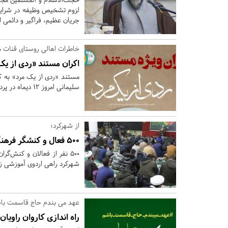
لزوم تشخیص وظیفه در شرای
جریان عظیم، فراگیر و دائمی
خاطرات اهالی روستای قنات م
اکران مستند «ردی از یک
مستند «ردی از یک مرد» به ک
سلیمانی امروز 12 دیماه در پردیس سینمایی بهمن شهرکرد اکران می شود.
از شهرکرد؛
۵۰۰ فعال و کنشگر فرهنگی و اجتماعی راهی مزار حاج قاسم شدند
شهرکرد راهی اردوی آموزشی ز
عهد می بندم حاج قاسمت با
راه اندازی کاروان راوی