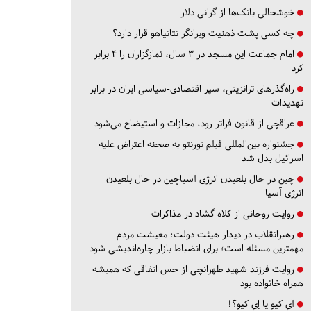
خوشحالی بانک‌ها از گرانی دلار
چه کسی پشت ذهنیت ویرانگر نتانیاهو قرار دارد؟
امام جماعت این مسجد در ۳ سال، نمازگزاران را ۴ برابر
کرد
راه‌گذرهای ترانزیتی، سپر اقتصادی-سیاسی ایران در برابر
تهدیدات
عراقچی از قانون فراتر رود، مجازات و استیضاح می‌شود
جشنواره بین‌المللی فیلم تورنتو به صحنه اعتراض علیه
اسرائیل بدل شد
چین در حال بلعیدن انرژی آسیاچین در حال بلعیدن
انرژی آسیا
روایت روحانی از کلاه گشاد در مذاکرات
رهبرانقلاب در دیدار هیئت دولت: معیشت مردم
مهمترین مسئله است؛ برای انضباط بازار چاره‌اندیشی شود
روایت فرزند شهید طهرانچی از حس اتفاقی که همیشه
همراه خانواده بود
آي كيو يا اِي كيو؟!