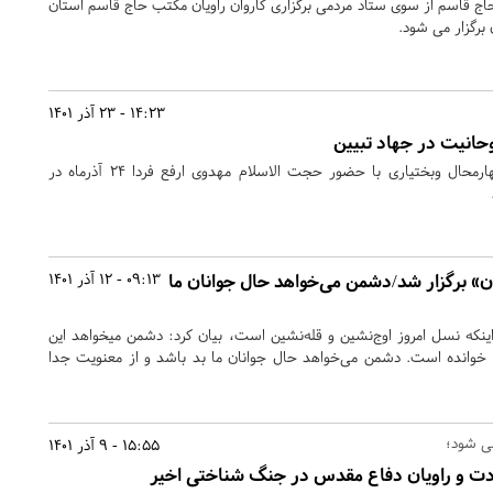
اج قاسم از سوی ستاد مردمی برگزاری کاروان راویان مکتب حاج قاسم استان
برگزار می شود.
14:23 - 23 آذر 1401
حانیت در جهاد تبیین
اجتماع طلاب و روحانیون چهارمحال وبختیاری با حضور حجت الاسلام مهدوی ارفع فردا 24 آذرماه در
ن» برگزار شد/دشمن می‌خواهد حال جوانان ما
09:13 - 12 آذر 1401
اینکه نسل امروز اوج‌نشین و قله‌نشین است، بیان کرد: دشمن میخواهد این
وانده است. دشمن می‌خواهد حال جوانان ما بد باشد و از معنویت جدا
ی شود؛
15:55 - 9 آذر 1401
ادت و راویان دفاع مقدس در جنگ شناختی اخیر