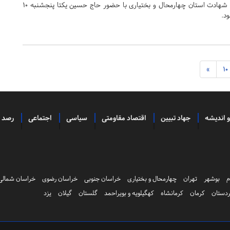
نشست فعالان مردمی ایثار و شهادت استان چهارمحال و بختیاری با حضور حاج حسین یکتا پنجشنبه 10
ود.
»
10
و اندیشه
جهاد تبیین
اقتصاد مقاومتی
سیاسی
اجتماعی
رصد
م
بوشهر
تهران
چهارمحال و بختیاری
خراسان جنوبی
خراسان رضوی
خراسان شمالی
دستان
کرمان
کرمانشاه
کهگیلویه و بویراحمد
گلستان
گیلان
یزد