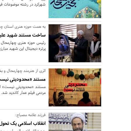
شهرکرد در رشته موضوعات فره
به همت حوزه هنری استان چها
ساخت مستند شهید علیمر
رئیس حوزه هنری چهارمحال و 
پرتره دیجیتال این شهید مبارزه
اثری از هنرمند چهارمحال و بخ
مستند «محدودیتی نیست»
مستند «محدودیتی نیست» اث
مردمی فیلم عمار کاندید شد.
فرزند علامه مصباح:
انقلاب اسلامی یک تحو
حجت‌الاسلام و المسلمین مجت