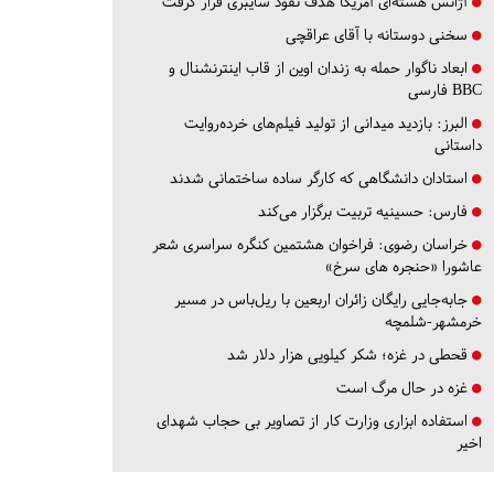
آژانس هسته‌ای آمریکا هدف نفوذ سایبری قرار گرفت
سخنی دوستانه با آقای عراقچی
ابعاد ناگوار حمله به زندان اوین از قاب اینترنشنال و
BBC فارسی
البرز:
بازدید میدانی از تولید فیلم‌های خرده‌روایت
داستانی
استادان دانشگاهی که کارگر ساده ساختمانی شدند
فارس:
حسینیه تربیت برگزار می‌کند
خراسان رضوی:
فراخوان هشتمین کنگره سراسری شعر
عاشورا «حنجره های سرخ»
جابه‌جایی رایگان زائران اربعین با ریل‌باس در مسیر
خرمشهر-شلمچه
قحطی در غزه؛ شکر کیلویی هزار دلار شد
غزه در حال مرگ است
استفاده ابزاری وزارت کار از تصاویر بی حجاب شهدای
اخیر