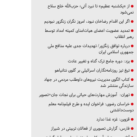
از «یکشنبه عظیم» تا نبرد آتی؛ حزب‌الله خلع سلاح
نمی‌شود
اگر این اقدام رضاخان نبود، امروز نگران زنگزور نبودیم
تمدید عضویت اعضای هیات‌امنای کمیته امداد توسط
رهبر انقلاب
درباره توافق زنگزور/ تهدیدات جدی علیه منافع ملی
جمهوری اسلامی ایران
یزد:
دوره جامع ترک گناه و تغییر عادت
تیغ تیز روزنامه‌نگاران اسرائیلی بر گلوی نتانیاهو
کتاب الگوی مدیریت نیروهای داوطلب مردمی در جهاد
سازندگی منتشر شد
تهران:
آموزش مهارت‌های حیاتی برای نجات جان+تصویر
خراسان رضوی:
فراخوان ایده و طرح فیلم‌نامه معلم
دوست‌داشتنی
قزوین:
غزه غذا ندارد
فارس:
گزارش تصویری از فعالان تربیتی در شیراز