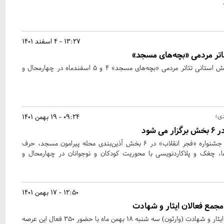
13:27 - 4 اسفند 1401
ئاتر مردمی «بچه‌های مسجد»
دومین رویداد نمایشی و همایش استانی تئاتر مردمی «بچه‌های مسجد» 4 و 5 اسفندماه در چهارمحال و
دی؛
09:24 - 19 بهمن 1401
 شود
در آستانه ایام‌الله دهه فجر، جشنواره «فجر انقلاب» در ۶ بخش آذین‌بندی محله پیرامون مسجد، حرف
چغک و پلاکاردنویسی با محوریت کودکان و نوجوانان در چهارمحال و
12:50 - 17 بهمن 1401
جمع فعالان ایثار و شهادت
کارگاه تخصصی مجمع فعالان ایثار و شهادت (وارثون) سه شنبه 18 بهمن ماه با حضور 350 فعال این عرصه