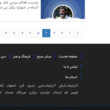
آذرماه در شهرکرد برگزار می ش
9
8
7
6
5
4
3
2
1
«
صفحه نخست
مبشر صبح
فرهنگ و هنر
دین 
تماس با ما
استان ها
آذربایجان شرقی
آذربایجان غربی
اردبیل
البرز
اصفهان
ایلا
قزوین
قم
لرستان
مازندران
مرکزی
هرمزگان
همدان
کر