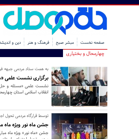
صفحه نخست
مبشر صبح
فرهنگ و هنر
دین و اندیشه
چهارمحال و بختیاری
به همت ستاد مردمی جبهه فر
برگزاری نشست علمی «م
نشست علمی «مسئله و حل م
انقلاب اسلامی استان چهارمحال
توسط قرارگاه مردمی تحول اج
جشن ماه نور ویژه ماه م
جشن «ماه نور» ویژه ماه مبا
مردمی تحول اجتماعی استان چه