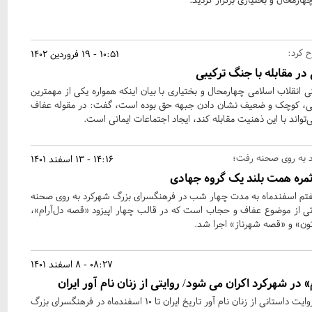
 کرد:
10:51 - 19 فروردین 1402
 در مقابله با جنگ ترکیبی
 انقلاب اسلامی چهارمحال و بختیاری با بیان اینکه همواره یکی از مهمترین
بی، کوچک و ضعیف نشان دادن جبهه حق بوده است، گفت: در مقوله عفاف
تواند با این ذهنیت مقابله کند، ایجاد اجتماعات ایمانی است.
 به روی صحنه رفت؛
14:16 - 13 اسفند 1401
 ثمره همت بلند یک گروه جهادی
فتم اسفندماه به مدت چهار شب در فرهنگسرای بزرگ شهرکرد به روی صحنه
ی از موضوع عفاف و حجاب است که در قالب چهار اپیزود «قصه دل‌آرام»،
ن» و «قصه شهرناز» اجرا شد.
08:27 - 8 اسفند 1401
ر شهرکرد اکران می شود/ روایتی از زنان نام آور ایران
کنسرت نمایش «دل آرام» با روایت داستانی از زنان نام آور تاریخ ایران تا 10 اسفندماه در فرهنگسرای بزرگ