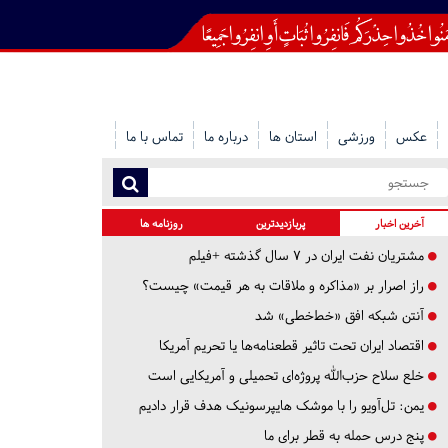
عکس
ورزشی
استان ها
درباره ما
تماس با ما
آخرین اخبار
پربازدیدترین
روزنامه ها
مشتریان نفت ایران در ۷ سال گذشته +فیلم
راز اصرار بر «مذاکره و ملاقات به هر قیمت» چیست؟
آنتن شبکه افق «خط‌خطی» شد
اقتصاد ایران تحت تاثیر قطعنامه‌ها یا تحریم‌ آمریکا
خلع سلاح حزب‌الله پروژه‌ای تحمیلی و آمریکایی است
یمن: تل‌آویو را با موشک هایپرسونیک هدف قرار دادیم
پنج درس‌ حمله به قطر برای ما