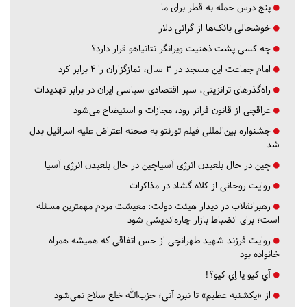
پنج درس‌ حمله به قطر برای ما
خوشحالی بانک‌ها از گرانی دلار
چه کسی پشت ذهنیت ویرانگر نتانیاهو قرار دارد؟
امام جماعت این مسجد در ۳ سال، نمازگزاران را ۴ برابر کرد
راه‌گذرهای ترانزیتی، سپر اقتصادی-سیاسی ایران در برابر تهدیدات
عراقچی از قانون فراتر رود، مجازات و استیضاح می‌شود
جشنواره بین‌المللی فیلم تورنتو به صحنه اعتراض علیه اسرائیل بدل
شد
چین در حال بلعیدن انرژی آسیاچین در حال بلعیدن انرژی آسیا
روایت روحانی از کلاه گشاد در مذاکرات
رهبرانقلاب در دیدار هیئت دولت: معیشت مردم مهمترین مسئله
است؛ برای انضباط بازار چاره‌اندیشی شود
روایت فرزند شهید طهرانچی از حس اتفاقی که همیشه همراه
خانواده بود
آي كيو يا اِي كيو؟!
از «یکشنبه عظیم» تا نبرد آتی؛ حزب‌الله خلع سلاح نمی‌شود