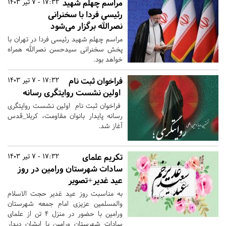
مراسم چهلم شهید
17:32 - 7 تیر 1403
رئیسی فردا با سخنرانی
نصرالله برگزار می‌شود
مراسم چهلم شهید رئیسی فردا در تهران با
پخش سخنرانی سیدحسن نصرالله همراه
خواهد بود.
فراخوان ثبت نام
17:32 - 7 تیر 1403
اولین نشست روایتگری رسانه
فراخوان ثبت نام اولین نشست روایتگری
رسانه پایدار بانوان مقاومت، کربلا_قدس
آغاز شد.
تکریم علمای
17:32 - 7 تیر 1403
سادات شهرستان ورامین در روز
عید غدیر+تصویر
به مناسبت روز عید غدیر حجت الاسلام
والمسلمین عزیزی امام جمعه شهرستان
ورامین با حضور در منزل ۴ تن از علمای
سادات شهرستان ورامین با ایشان دیدار