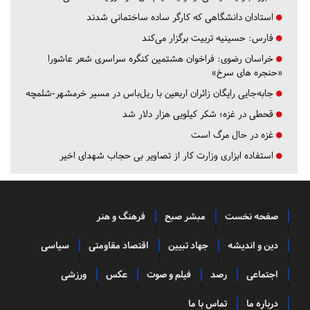
استادان دانشگاهی که کارگر ساده ساختمانی شدند
فارس:
حسینیه تربیت برگزار می‌کند
خراسان رضوی:
فراخوان هشتمین کنگره سراسری شعر عاشورا
«حنجره های سرخ»
جابه‌جایی رایگان زائران اربعین با ریل‌باس در مسیر خرمشهر-شلمچه
قحطی در غزه؛ شکر کیلویی هزار دلار شد
غزه در حال مرگ است
استفاده ابزاری وزارت کار از تصاویر بی حجاب شهدای اخیر
صفحه نخست
مبشر صبح
فرهنگ و هنر
دین و اندیشه
جهاد تبیین
اقتصاد مقاومتی
سیاسی
اجتماعی
رصد
فیلم و صوت
عکس
ورزشی
درباره ما
تماس با ما