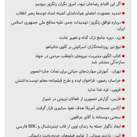
اگر این اقدام رضاخان نبود، امروز نگران زنگزور نبودیم
تمدید عضویت اعضای هیات‌امنای کمیته امداد توسط رهبر انقلاب
درباره توافق زنگزور/ تهدیدات جدی علیه منافع ملی جمهوری اسلامی
ایران
یزد:
دوره جامع ترک گناه و تغییر عادت
تیغ تیز روزنامه‌نگاران اسرائیلی بر گلوی نتانیاهو
کتاب الگوی مدیریت نیروهای داوطلب مردمی در جهاد
سازندگی منتشر شد
تهران:
آموزش مهارت‌های حیاتی برای نجات جان+تصویر
خراسان رضوی:
فراخوان ایده و طرح فیلم‌نامه معلم دوست‌داشتنی
قزوین:
غزه غذا ندارد
فارس:
گزارش تصویری از فعالان تربیتی در شیراز
آژانس هسته‌ای آمریکا هدف نفوذ سایبری قرار گرفت
سخنی دوستانه با آقای عراقچی
ابعاد ناگوار حمله به زندان اوین از قاب اینترنشنال و BBC فارسی
البرز:
بازدید میدانی از تولید فیلم‌های خرده‌روایت داستانی