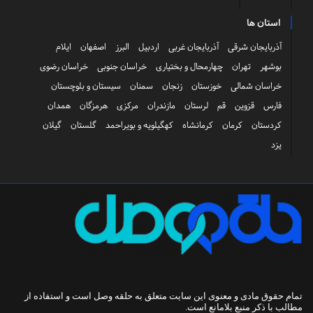
استان ها
آذربایجان شرقی
آذربایجان غربی
اردبیل
البرز
اصفهان
ایلام
بوشهر
تهران
چهارمحال و بختیاری
خراسان جنوبی
خراسان رضوی
خراسان شمالی
خوزستان
زنجان
سمنان
سیستان و بلوچستان
فارس
قزوین
قم
لرستان
مازندران
مرکزی
هرمزگان
همدان
کردستان
کرمان
کرمانشاه
کهگیلویه و بویراحمد
گلستان
گیلان
یزد
تمام حقوق مادی و معنوی این سایت متعلق به
حلقه وصل
است و استفاده از
مطالب با ذکر منبع بلامانع است.