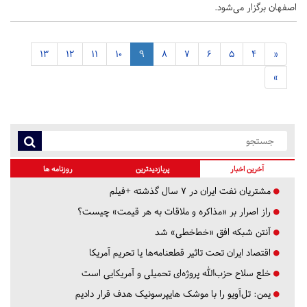
اصفهان برگزار می‌شود.
13
12
11
10
9
8
7
6
5
4
«
»
آخرین اخبار
پربازدیدترین
روزنامه ها
مشتریان نفت ایران در ۷ سال گذشته +فیلم
راز اصرار بر «مذاکره و ملاقات به هر قیمت» چیست؟
آنتن شبکه افق «خط‌خطی» شد
اقتصاد ایران تحت تاثیر قطعنامه‌ها یا تحریم‌ آمریکا
خلع سلاح حزب‌الله پروژه‌ای تحمیلی و آمریکایی است
یمن: تل‌آویو را با موشک هایپرسونیک هدف قرار دادیم