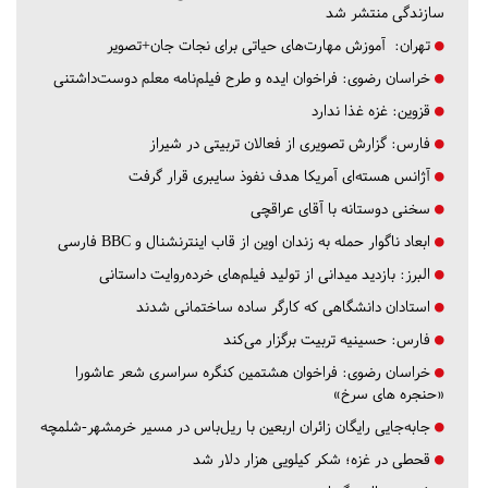
سازندگی منتشر شد
تهران:
آموزش مهارت‌های حیاتی برای نجات جان+تصویر
خراسان رضوی:
فراخوان ایده و طرح فیلم‌نامه معلم دوست‌داشتنی
قزوین:
غزه غذا ندارد
فارس:
گزارش تصویری از فعالان تربیتی در شیراز
آژانس هسته‌ای آمریکا هدف نفوذ سایبری قرار گرفت
سخنی دوستانه با آقای عراقچی
ابعاد ناگوار حمله به زندان اوین از قاب اینترنشنال و BBC فارسی
البرز:
بازدید میدانی از تولید فیلم‌های خرده‌روایت داستانی
استادان دانشگاهی که کارگر ساده ساختمانی شدند
فارس:
حسینیه تربیت برگزار می‌کند
خراسان رضوی:
فراخوان هشتمین کنگره سراسری شعر عاشورا
«حنجره های سرخ»
جابه‌جایی رایگان زائران اربعین با ریل‌باس در مسیر خرمشهر-شلمچه
قحطی در غزه؛ شکر کیلویی هزار دلار شد