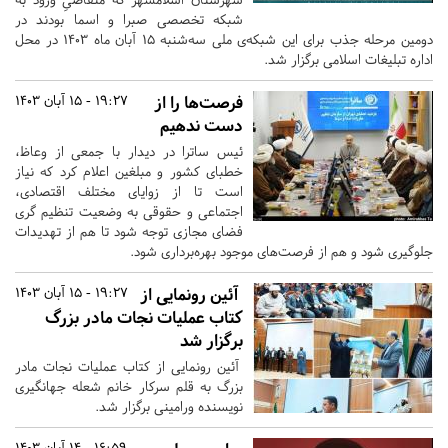
شبکه تخصصی صبرا و اسما بودند در
دومین مرحله جذب برای این شبکه‌ی ملی سه‌شنبه ۱۵ آبان ماه ۱۴۰۳ در محل
اداره تبلیغات اسلامی برگزار شد.
فرصت‌ها را از
19:27 - 15 آبان 1403
دست ندهیم
ئیس ساترا در دیدار با جمعی از وعاظ،
خطبای کشور و مبلغین اعلام کرد که نیاز
است تا از زوایای مختلف اقتصادی،
اجتماعی و حقوقی به وضعیت تنظیم گری
فضای مجازی توجه شود تا هم از تهدیدات
جلوگیری شود و هم از فرصت‌های موجود بهره‌برداری شود.
آئین رونمایی از
19:27 - 15 آبان 1403
کتاب عمليات نجات مادر بزرگ
برگزار شد
آئین رونمایی از کتاب عمليات نجات مادر
بزرگ به قلم سرکار خانم شعله جهانگیری
نویسنده ورامینی برگزار شد.
16:59 - 14 آبان 1403