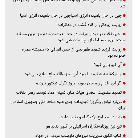
شد
چین در حال بلعیدن انرژی آسیاچین در حال بلعیدن انرژی آسیا
روایت روحانی از کلاه گشاد در مذاکرات
رهبرانقلاب در دیدار هیئت دولت: معیشت مردم مهمترین مسئله
است؛ برای انضباط بازار چاره‌اندیشی شود
روایت فرزند شهید طهرانچی از حس اتفاقی که همیشه همراه
خانواده بود
آي كيو يا اِي كيو؟!
از «یکشنبه عظیم» تا نبرد آتی؛ حزب‌الله خلع سلاح نمی‌شود
اگر این اقدام رضاخان نبود، امروز نگران زنگزور نبودیم
تمدید عضویت اعضای هیات‌امنای کمیته امداد توسط رهبر انقلاب
درباره توافق زنگزور/ تهدیدات جدی علیه منافع ملی جمهوری اسلامی
ایران
یزد:
دوره جامع ترک گناه و تغییر عادت
تیغ تیز روزنامه‌نگاران اسرائیلی بر گلوی نتانیاهو
کتاب الگوی مدیریت نیروهای داوطلب مردمی در جهاد