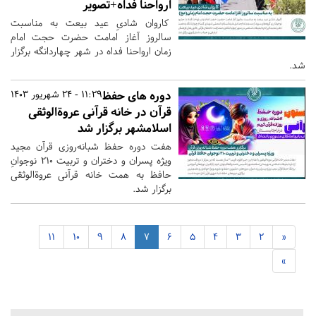
ارواحنا فداه+تصویر
کاروان شادیِ عید بیعت به مناسبت
سالروز آغاز امامت حضرت حجت امام
زمان ارواحنا فداه در شهر چهاردانگه برگزار
شد.
دوره های حفظ
11:29 - 24 شهریور 1403
قرآن در خانه قرآنی عروة‌الوثقی
اسلامشهر برگزار شد
هفت دوره حفظ شبانه‌روزی قرآن مجید
ویژه پسران و دختران و تربیت ۲۱۰ نوجوانِ
حافظ به همت خانه قرآنی عروة‌الوثقی
برگزار شد.
11
10
9
8
7
6
5
4
3
2
«
»