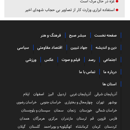
غزه در حال مرگ است
استفاده ابزاری وزارت کار از تصاویر بی حجاب شهدای اخیر
صفحه نخست
مبشر صبح
فرهنگ و هنر
دین و اندیشه
جهاد تبیین
اقتصاد مقاومتی
سیاسی
اجتماعی
رصد
فیلم و صوت
عکس
ورزشی
درباره ما
تماس با ما
استان ها
آذربایجان شرقی
آذربایجان غربی
اردبیل
البرز
اصفهان
ایلام
بوشهر
تهران
چهارمحال و بختیاری
خراسان جنوبی
خراسان رضوی
خراسان شمالی
خوزستان
زنجان
سمنان
سیستان و بلوچستان
فارس
قزوین
قم
لرستان
مازندران
مرکزی
هرمزگان
همدان
کردستان
کرمان
کرمانشاه
کهگیلویه و بویراحمد
گلستان
گیلان