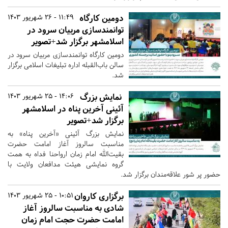
دومین کارگاه
11:49 - 26 شهریور 1403
توانمندسازی مربیان سرود در
اسلامشهر برگزار شد+تصویر
دومین کارگاه توانمندسازی مربیان سرود در
سالن باب‌القبله اداره تبلیغات اسلامی برگزار
شد.
نمایش بزرگ
14:06 - 25 شهریور 1403
آئینی آخرین پناه در اسلامشهر
برگزار شد+تصویر
نمایش بزرگ آئینی «آخرین پناه» به
مناسبت سالروز آغاز امامت حضرت
بقیت‌الله امام زمان ارواحنا فداه به همت
گروه نمایشی هیئت مدافعان ولایت با
حضور پر شور علاقه‌مندان برگزار شد.
برگزاری کاروان
10:51 - 25 شهریور 1403
شادی به مناسبت سالروز آغاز
امامت حضرت حجت امام زمان