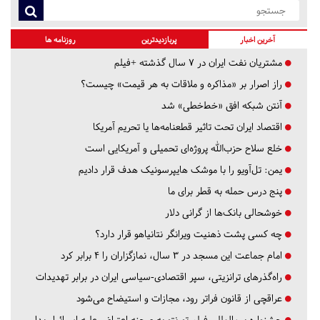
آخرین اخبار
پربازدیدترین
روزنامه ها
مشتریان نفت ایران در ۷ سال گذشته +فیلم
راز اصرار بر «مذاکره و ملاقات به هر قیمت» چیست؟
آنتن شبکه افق «خط‌خطی» شد
اقتصاد ایران تحت تاثیر قطعنامه‌ها یا تحریم‌ آمریکا
خلع سلاح حزب‌الله پروژه‌ای تحمیلی و آمریکایی است
یمن: تل‌آویو را با موشک هایپرسونیک هدف قرار دادیم
پنج درس‌ حمله به قطر برای ما
خوشحالی بانک‌ها از گرانی دلار
چه کسی پشت ذهنیت ویرانگر نتانیاهو قرار دارد؟
امام جماعت این مسجد در ۳ سال، نمازگزاران را ۴ برابر کرد
راه‌گذرهای ترانزیتی، سپر اقتصادی-سیاسی ایران در برابر تهدیدات
عراقچی از قانون فراتر رود، مجازات و استیضاح می‌شود
جشنواره بین‌المللی فیلم تورنتو به صحنه اعتراض علیه اسرائیل بدل