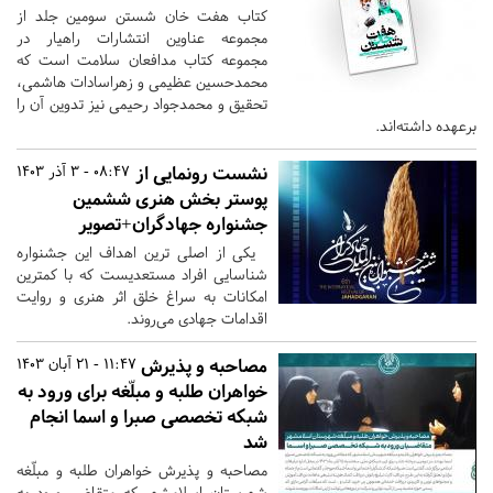
کتاب هفت خان شستن سومین جلد از
مجموعه عناوین انتشارات راهیار در
مجموعه کتاب مدافعان سلامت است که
محمدحسین عظیمی و زهراسادات هاشمی،
تحقیق و محمدجواد رحیمی نیز تدوین آن را
برعهده داشته‌اند.
نشست رونمایی از
08:47 - 3 آذر 1403
پوستر بخش هنری ششمین
جشنواره جهادگران+تصویر
یکی از اصلی ترین اهداف این جشنواره
شناسایی افراد مستعدیست که با کمترین
امکانات به سراغ خلق اثر هنری و روایت
اقدامات جهادی می‌روند.
مصاحبه‌ و پذیرش
11:47 - 21 آبان 1403
خواهران طلبه و مبلّغه برای ورود به
شبکه تخصصی صبرا و اسما انجام
شد
مصاحبه‌ و پذیرش خواهران طلبه و مبلّغه
شهرستان اسلامشهر که متقاضیِ ورود به