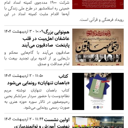
شرکت ۱۹۰۰ مددجوی کمیته امداد امام
خمینی ره اسلامشهر در طرح ملی زندگی با
آیه‌ها اقدام مثبت کمیته امداد در این
رویداد فرهنگی و قرآنی است.
هم‌نوایی بزرگ
10:09 - 3 اردیبهشت 1404
عاشقان اهل‌بیت در قلب
پایتخت صادقیون می‌آیند
صادقیون می‌آیند با گام‌هایی محکم و
دل‌هایی پر از اندوه برای تجدید بیعت با
امام صداقت و صدق.
کتاب
11:50 - 2 اردیبهشت 1404
«باهمان تنهایان» رونمایی می‌شود
کتاب باهمان تنهایان نوشته مریم
نظام‌دوست با حضور سردار سرلشکر یحیی
رحیم‌صفوی در تالار سوره حوزه هنری به
صورت رسمی رونمایی می‌شود.
اولین نشست
11:44 - 2 اردیبهشت 1404
نهضت آموزش و توانمندسازی