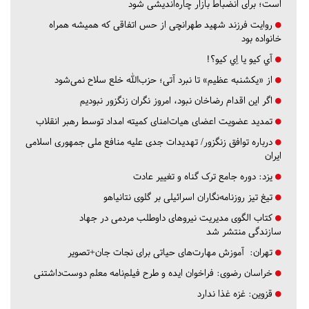
است؛ برای انضباط بازار چاره‌اندیشی شود
روایت فرزند شهید طهرانچی از حس اتفاقی که همیشه همراه
خانواده بود
آي كيو يا اِي كيو؟!
از «یکشنبه عظیم» تا نبرد آتی؛ حزب‌الله خلع سلاح نمی‌شود
اگر این اقدام رضاخان نبود، امروز نگران زنگزور نبودیم
تمدید عضویت اعضای هیات‌امنای کمیته امداد توسط رهبر انقلاب
درباره توافق زنگزور/ تهدیدات جدی علیه منافع ملی جمهوری اسلامی
ایران
یزد:
دوره جامع ترک گناه و تغییر عادت
تیغ تیز روزنامه‌نگاران اسرائیلی بر گلوی نتانیاهو
کتاب الگوی مدیریت نیروهای داوطلب مردمی در جهاد
سازندگی منتشر شد
تهران:
آموزش مهارت‌های حیاتی برای نجات جان+تصویر
خراسان رضوی:
فراخوان ایده و طرح فیلم‌نامه معلم دوست‌داشتنی
قزوین:
غزه غذا ندارد