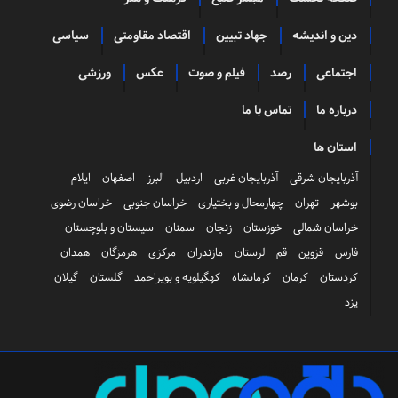
دین و اندیشه
جهاد تبیین
اقتصاد مقاومتی
سیاسی
اجتماعی
رصد
فیلم و صوت
عکس
ورزشی
درباره ما
تماس با ما
استان ها
آذربایجان شرقی
آذربایجان غربی
اردبیل
البرز
اصفهان
ایلام
بوشهر
تهران
چهارمحال و بختیاری
خراسان جنوبی
خراسان رضوی
خراسان شمالی
خوزستان
زنجان
سمنان
سیستان و بلوچستان
فارس
قزوین
قم
لرستان
مازندران
مرکزی
هرمزگان
همدان
کردستان
کرمان
کرمانشاه
کهگیلویه و بویراحمد
گلستان
گیلان
یزد