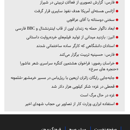
فارس:
گزارش تصویری از فعالان تربیتی در شیراز
آژانس هسته‌ای آمریکا هدف نفوذ سایبری قرار گرفت
سخنی دوستانه با آقای عراقچی
ابعاد ناگوار حمله به زندان اوین از قاب اینترنشنال و BBC فارسی
البرز:
بازدید میدانی از تولید فیلم‌های خرده‌روایت داستانی
استادان دانشگاهی که کارگر ساده ساختمانی شدند
فارس:
حسینیه تربیت برگزار می‌کند
خراسان رضوی:
فراخوان هشتمین کنگره سراسری شعر عاشورا
«حنجره های سرخ»
جابه‌جایی رایگان زائران اربعین با ریل‌باس در مسیر خرمشهر-شلمچه
قحطی در غزه؛ شکر کیلویی هزار دلار شد
غزه در حال مرگ است
استفاده ابزاری وزارت کار از تصاویر بی حجاب شهدای اخیر
صفحه نخست
مبشر صبح
فرهنگ و هنر