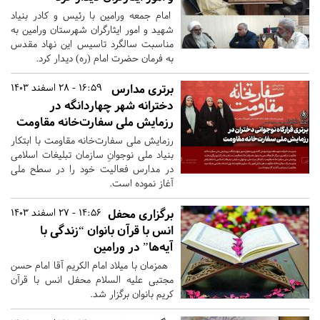
امام جمعه ورامین با رئیس و کادر بنیاد
شهید و امور ایثارگران شهرستان ورامین به
مناسبت سالگرد تاسیس این نهاد مقدس
به فرمان حضرت امام (ره) دیدار کرد.
برتری مدارس
16:59 - 28 اسفند 1403
دخترانه شهر چهاردانگه در
رزمایش ملی سفارت‌خانه مقاومت
رزمایش ملی سفارت‌خانه مقاومت با ابتکار
بنیاد ملی نوجوانِ سازمان تبلیغات اسلامی
در مدارس فعالیت خود را در سطح ملی
آغاز نموده است.
برگزاری محفل
14:56 - 27 اسفند 1403
انس با قرآن بانوان “زندگی با
آیه‌ها” در ورامین
همزمان با میلاد امام الکریم آقا امام حسن
مجتبی علیه السلام محفل انس با قرآن
کریم بانوان برگزار شد.