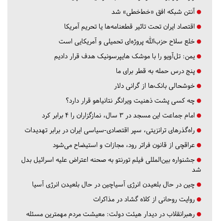
آنتن شبکه افق «خط‌خطی» شد
اقتصاد ایران تحت تاثیر قطعنامه‌ها یا تحریم‌ آمریکا
خلع سلاح حزب‌الله پروژه‌ای تحمیلی و آمریکایی است
یمن: تل‌آویو را با موشک هایپرسونیک هدف قرار دادیم
پنج درس‌ حمله به قطر برای ما
خوشحالی بانک‌ها از گرانی دلار
چه کسی پشت ذهنیت ویرانگر نتانیاهو قرار دارد؟
امام جماعت این مسجد در ۳ سال، نمازگزاران را ۴ برابر کرد
راه‌گذرهای ترانزیتی، سپر اقتصادی-سیاسی ایران در برابر تهدیدات
عراقچی از قانون فراتر رود، مجازات و استیضاح می‌شود
جشنواره بین‌المللی فیلم تورنتو به صحنه اعتراض علیه اسرائیل بدل
شد
چین در حال بلعیدن انرژی آسیاچین در حال بلعیدن انرژی آسیا
روایت روحانی از کلاه گشاد در مذاکرات
رهبرانقلاب در دیدار هیئت دولت: معیشت مردم مهمترین مسئله