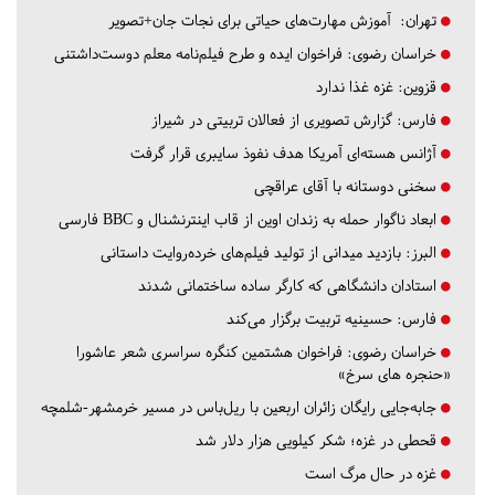
تهران:
آموزش مهارت‌های حیاتی برای نجات جان+تصویر
خراسان رضوی:
فراخوان ایده و طرح فیلم‌نامه معلم دوست‌داشتنی
قزوین:
غزه غذا ندارد
فارس:
گزارش تصویری از فعالان تربیتی در شیراز
آژانس هسته‌ای آمریکا هدف نفوذ سایبری قرار گرفت
سخنی دوستانه با آقای عراقچی
ابعاد ناگوار حمله به زندان اوین از قاب اینترنشنال و BBC فارسی
البرز:
بازدید میدانی از تولید فیلم‌های خرده‌روایت داستانی
استادان دانشگاهی که کارگر ساده ساختمانی شدند
فارس:
حسینیه تربیت برگزار می‌کند
خراسان رضوی:
فراخوان هشتمین کنگره سراسری شعر عاشورا
«حنجره های سرخ»
جابه‌جایی رایگان زائران اربعین با ریل‌باس در مسیر خرمشهر-شلمچه
قحطی در غزه؛ شکر کیلویی هزار دلار شد
غزه در حال مرگ است