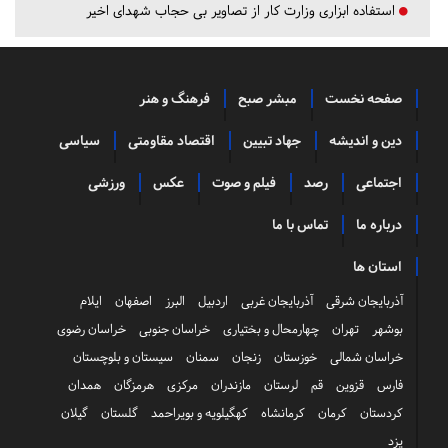
استفاده ابزاری وزارت کار از تصاویر بی حجاب شهدای اخیر
صفحه نخست
مبشر صبح
فرهنگ و هنر
دین و اندیشه
جهاد تبیین
اقتصاد مقاومتی
سیاسی
اجتماعی
رصد
فیلم و صوت
عکس
ورزشی
درباره ما
تماس با ما
استان ها
آذربایجان شرقی
آذربایجان غربی
اردبیل
البرز
اصفهان
ایلام
بوشهر
تهران
چهارمحال و بختیاری
خراسان جنوبی
خراسان رضوی
خراسان شمالی
خوزستان
زنجان
سمنان
سیستان و بلوچستان
فارس
قزوین
قم
لرستان
مازندران
مرکزی
هرمزگان
همدان
کردستان
کرمان
کرمانشاه
کهگیلویه و بویراحمد
گلستان
گیلان
یزد