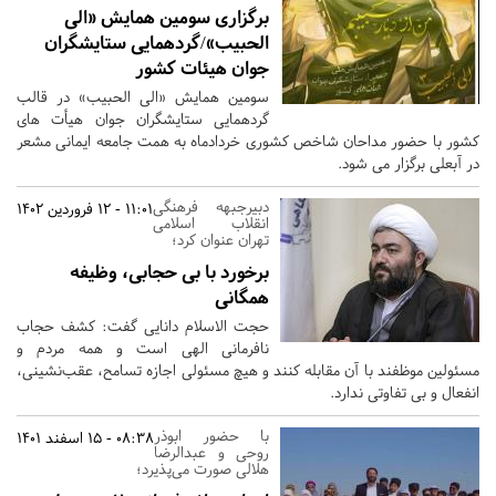
برگزاری سومین همایش «الی
الحبیب»/گردهمایی ستایشگران
جوان هیئات کشور
سومین همایش «الی الحبیب» در قالب
گردهمایی ستایشگران جوان هیأت های
کشور با حضور مداحان شاخص کشوری خردادماه به همت جامعه ایمانی مشعر
در آبعلی برگزار می شود.
دبیرجبهه فرهنگی
11:01 - 12 فروردین 1402
انقلاب اسلامی
تهران عنوان کرد؛
برخورد با بی حجابی، وظیفه
همگانی
حجت الاسلام دانایی گفت: کشف حجاب
نافرمانی الهی است و همه مردم و
مسئولین موظفند با آن مقابله کنند و هیچ مسئولی اجازه تسامح، عقب‌نشینی،
انفعال و بی تفاوتی ندارد.
با حضور ابوذر
08:38 - 15 اسفند 1401
روحی و عبدالرضا
هلالی صورت می‌پذیرد؛