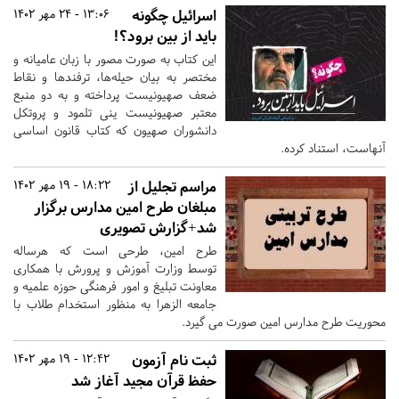
اسرائیل چگونه
13:06 - 24 مهر 1402
باید از بین برود؟!
این کتاب به‌ صورت مصور با زبان عامیانه و
مختصر به بیان حیله‌ها، ترفندها و نقاط
ضعف صهیونیست پرداخته و به دو منبع
معتبر صهیونیست ینی تلمود و پروتکل
دانشوران صهیون که کتاب قانون اساسی
آنهاست، استناد کرده.
مراسم تجلیل از
18:22 - 19 مهر 1402
مبلغان طرح امین مدارس برگزار
شد+گزارش تصویری
طرح امین، طرحی است که هرساله
توسط وزارت آموزش و پرورش با همکاری
معاونت تبلیغ و امور فرهنگی حوزه علمیه و
جامعه الزهرا به منظور استخدام طلاب با
محوریت طرح مدارس امین صورت می گیرد.
ثبت نام آزمون
12:42 - 19 مهر 1402
حفظ قرآن مجید آغاز شد