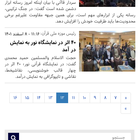
سردار قاآنی با بیان اینکه امروز رسانه ابزار
دشمن شده است گفت: در جنگ ترکیبی،
رسانه یکی از ابزارهای مهم است، برای همین جبهه مقاومت علیرغم برخی
محدودیت‌ها باید ظرفیت خودش را افزایش دهد.
رئیس موزه ملی قرآن:
11:16 - 8 اسفند 1401
۴۰ اثر در نمایشگاه نور به نمایش
در آمد
حجت الاسلام والمسلمین حمید محمدی
گفت: در نمایشگاه قرآنی نور؛ ۴۰ اثر در
چهار قالب خوشنویسی، نقاشیخط،
نقاشی و تایپوگرافی به نمایش درآمد.
16
15
14
13
12
11
10
9
8
7
«
»