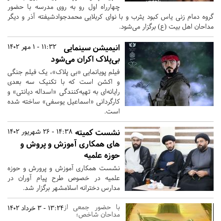
چهارراه اول رو به روی مدرسه با حضور
گروه دمام زنی یاس کبود یثرب و با نوای کربلایی محمدجوادشیفته آذر و دیگر
مداحان اهل بیت (ع) برگزار می‌شود.
انیمیشن سینمایی
11:32 - 1 مهر 1402
بی‌پلاک اکران می‌شود
فیلم پویانمایی «بی پلاک»، یک فیلم جنگی
و اکشن است که با تکنیک سه بعدی
رایانه‌ای به تهیه‌کنندگی «اسداله دیانتی» و
کارگردانی «اسماعیل یوسفی» ساخته شده
است.
نشست کمیته
14:38 - 26 شهریور 1402
های همکاری آموزش و پروش و
حوزه علمیه
نشست همکاری آموزش و پرورش و حوزه
علمیه در خصوص طرح پیام آوران در
مدارس دخترانه اسلامشهر برگزار شد.
با حضور جمعی از
13:24 - 3 خرداد 1402
مداحان شاخص؛