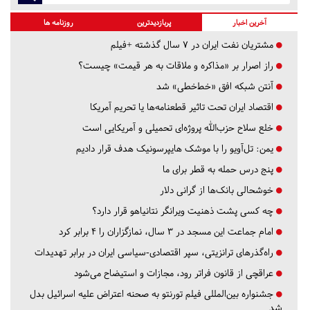
آخرین اخبار
پربازدیدترین
روزنامه ها
مشتریان نفت ایران در ۷ سال گذشته +فیلم
راز اصرار بر «مذاکره و ملاقات به هر قیمت» چیست؟
آنتن شبکه افق «خط‌خطی» شد
اقتصاد ایران تحت تاثیر قطعنامه‌ها یا تحریم‌ آمریکا
خلع سلاح حزب‌الله پروژه‌ای تحمیلی و آمریکایی است
یمن: تل‌آویو را با موشک هایپرسونیک هدف قرار دادیم
پنج درس‌ حمله به قطر برای ما
خوشحالی بانک‌ها از گرانی دلار
چه کسی پشت ذهنیت ویرانگر نتانیاهو قرار دارد؟
امام جماعت این مسجد در ۳ سال، نمازگزاران را ۴ برابر کرد
راه‌گذرهای ترانزیتی، سپر اقتصادی-سیاسی ایران در برابر تهدیدات
عراقچی از قانون فراتر رود، مجازات و استیضاح می‌شود
جشنواره بین‌المللی فیلم تورنتو به صحنه اعتراض علیه اسرائیل بدل
شد