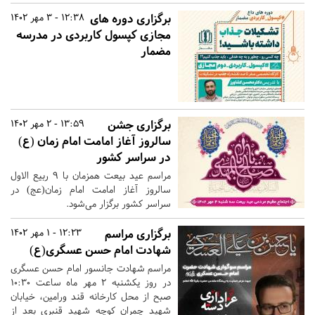
برگزاری دوره های
12:38 - 3 مهر 1402
مجازی کپسول کاربردی در مدرسه
مضمار
برگزاری جشن
13:59 - 2 مهر 1402
سالروز آغاز امامت امام زمان (ع)
در سراسر کشور
مراسم عید بیعت همزمان با 9 ربیع الاول
سالروز آغاز امامت امام زمان(عج) در
سراسر کشور برگزار می‌شود.
برگزاری مراسم
12:23 - 1 مهر 1402
شهادت امام حسن عسگری(ع)
مراسم شهادت جانسور امام حسن عسگری
در روز یکشنبه ۲ مهر ماه ساعت ۱۰:۳۰
صبح از محل کارخانه قند ورامین، خیابان
شهید چمران کوچه شهید قنبری بعد از