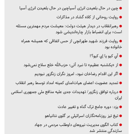
چین در حال بلعیدن انرژی آسیاچین در حال بلعیدن انرژی آسیا
روایت روحانی از کلاه گشاد در مذاکرات
رهبرانقلاب در دیدار هیئت دولت: معیشت مردم مهمترین مسئله
است؛ برای انضباط بازار چاره‌اندیشی شود
روایت فرزند شهید طهرانچی از حس اتفاقی که همیشه همراه
خانواده بود
آي كيو يا اِي كيو؟!
از «یکشنبه عظیم» تا نبرد آتی؛ حزب‌الله خلع سلاح نمی‌شود
اگر این اقدام رضاخان نبود، امروز نگران زنگزور نبودیم
تمدید عضویت اعضای هیات‌امنای کمیته امداد توسط رهبر انقلاب
درباره توافق زنگزور/ تهدیدات جدی علیه منافع ملی جمهوری اسلامی
ایران
یزد:
دوره جامع ترک گناه و تغییر عادت
تیغ تیز روزنامه‌نگاران اسرائیلی بر گلوی نتانیاهو
کتاب الگوی مدیریت نیروهای داوطلب مردمی در جهاد
سازندگی منتشر شد