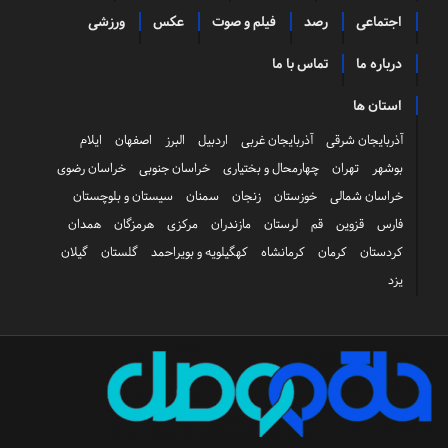
اجتماعی
رصد
فیلم و صوت
عکس
ورزشی
درباره ما
تماس با ما
استان ها
آذربایجان شرقی
آذربایجان غربی
اردبیل
البرز
اصفهان
ایلام
بوشهر
تهران
چهارمحال و بختیاری
خراسان جنوبی
خراسان رضوی
خراسان شمالی
خوزستان
زنجان
سمنان
سیستان و بلوچستان
فارس
قزوین
قم
لرستان
مازندران
مرکزی
هرمزگان
همدان
کردستان
کرمان
کرمانشاه
کهگیلویه و بویراحمد
گلستان
گیلان
یزد