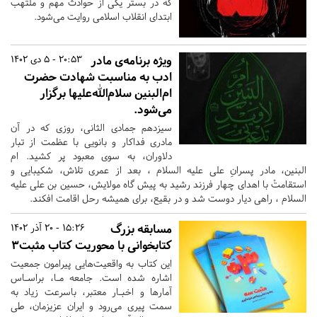
که در بستر یکی از حوادث مهم و ملتهب
ابتدای انقلاب اسلامی روایت می‌شود.
ویژه برنامه‌ی مادر
20:53 - 5 دی 1402
ادب به مناسبت شهادت حضرت
ام‌البنین سلام‌الله‌علیها برگزار
می‌شود.
سیزدهم جمادی الثانی، روزی که در آن
مادری فداکار و بانویی با عظمت از تبار
دلاوران، به سوی معبود پر کشید. ام
البنین، مادر پسرانِ علی علیه السلام ، بعد از عمری تلاش، شکیبایی و
استقامتْ با اهدای چهار فرزند رشید به پیش گاه مولایش، حسین بن علی علیه
السلام ، راهی دیار دوست شد و در بقیع، برای همیشه رحل اقامت افکند.
مسابقه بزرگ
15:26 - 20 آذر 1402
کتابخوانی با محوریت کتاب مثبت۳
این کتاب به واقعیت‌هایی پیرامون جمعیت
اشاره شده است. جامعه مـا، براسـاس
آمارها و اخبـار معتبر، باسرعت زیاد به
سمت پیری می‌رود و ایران عزیزمان، طی