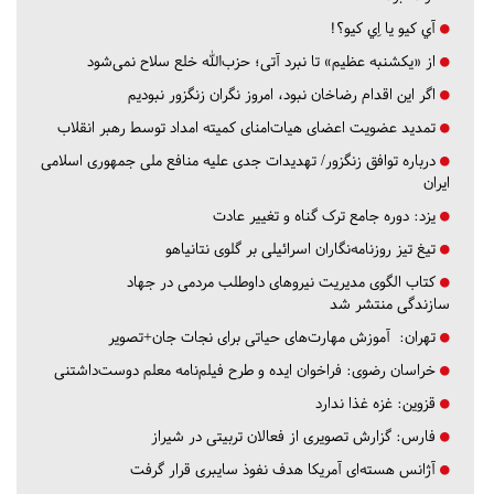
آي كيو يا اِي كيو؟!
از «یکشنبه عظیم» تا نبرد آتی؛ حزب‌الله خلع سلاح نمی‌شود
اگر این اقدام رضاخان نبود، امروز نگران زنگزور نبودیم
تمدید عضویت اعضای هیات‌امنای کمیته امداد توسط رهبر انقلاب
درباره توافق زنگزور/ تهدیدات جدی علیه منافع ملی جمهوری اسلامی
ایران
یزد:
دوره جامع ترک گناه و تغییر عادت
تیغ تیز روزنامه‌نگاران اسرائیلی بر گلوی نتانیاهو
کتاب الگوی مدیریت نیروهای داوطلب مردمی در جهاد
سازندگی منتشر شد
تهران:
آموزش مهارت‌های حیاتی برای نجات جان+تصویر
خراسان رضوی:
فراخوان ایده و طرح فیلم‌نامه معلم دوست‌داشتنی
قزوین:
غزه غذا ندارد
فارس:
گزارش تصویری از فعالان تربیتی در شیراز
آژانس هسته‌ای آمریکا هدف نفوذ سایبری قرار گرفت