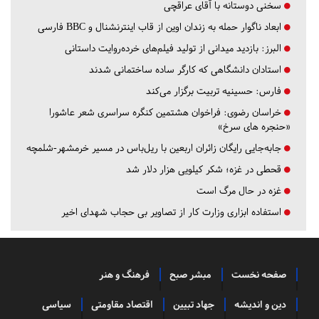
سخنی دوستانه با آقای عراقچی
ابعاد ناگوار حمله به زندان اوین از قاب اینترنشنال و BBC فارسی
البرز:
بازدید میدانی از تولید فیلم‌های خرده‌روایت داستانی
استادان دانشگاهی که کارگر ساده ساختمانی شدند
فارس:
حسینیه تربیت برگزار می‌کند
خراسان رضوی:
فراخوان هشتمین کنگره سراسری شعر عاشورا
«حنجره های سرخ»
جابه‌جایی رایگان زائران اربعین با ریل‌باس در مسیر خرمشهر-شلمچه
قحطی در غزه؛ شکر کیلویی هزار دلار شد
غزه در حال مرگ است
استفاده ابزاری وزارت کار از تصاویر بی حجاب شهدای اخیر
صفحه نخست
مبشر صبح
فرهنگ و هنر
دین و اندیشه
جهاد تبیین
اقتصاد مقاومتی
سیاسی