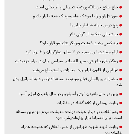
خلع سلاح حزب‌الله پروژه‌ای تحمیلی و آمریکایی است
یمن: تل‌آویو را با موشک هایپرسونیک هدف قرار دادیم
پنج درس‌ حمله به قطر برای ما
خوشحالی بانک‌ها از گرانی دلار
چه کسی پشت ذهنیت ویرانگر نتانیاهو قرار دارد؟
امام جماعت این مسجد در ۳ سال، نمازگزاران را ۴ برابر کرد
راه‌گذرهای ترانزیتی، سپر اقتصادی-سیاسی ایران در برابر تهدیدات
عراقچی از قانون فراتر رود، مجازات و استیضاح می‌شود
جشنواره بین‌المللی فیلم تورنتو به صحنه اعتراض علیه اسرائیل بدل
شد
چین در حال بلعیدن انرژی آسیاچین در حال بلعیدن انرژی آسیا
روایت روحانی از کلاه گشاد در مذاکرات
رهبرانقلاب در دیدار هیئت دولت: معیشت مردم مهمترین مسئله
است؛ برای انضباط بازار چاره‌اندیشی شود
روایت فرزند شهید طهرانچی از حس اتفاقی که همیشه همراه
خانواده بود