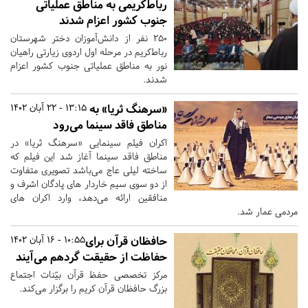
رباط‌کریمی به مناطق عملیاتی
جنوب کشور اعزام شدند
۲۵۰ نفر از دانش‌آموزان دختر شهرستان
رباط‌کریم در مرحله اول اردوی زیارتی راهیان
نور به مناطق عملیاتی جنوب کشور اعزام
شدند.
«سرهنگ ثریا» به
13:15 - 22 آبان 1402
مناطق فاقد سینما می‌رود
اکران فیلم سینمایی «سرهنگ ثریا» در
مناطق فاقد سینما آغاز شد این فیلم که
ساخته لیلی عاج می‌باشد تصویری متفاوت
از دو سوی سیم خاردار های پادگان اشرف و
منافقین ارائه می‌دهد، وارد اکران‌ های
مردمی عمار شد.
حافظان قرآن برای
10:55 - 16 آبان 1402
حفاظت از حقیقت گردهم می‌آیند
مرکز تخصصی حفظ قرآن بیّنات اجتماع
بزرگ حافظان قرآن کریم را برگزار می‌کند.