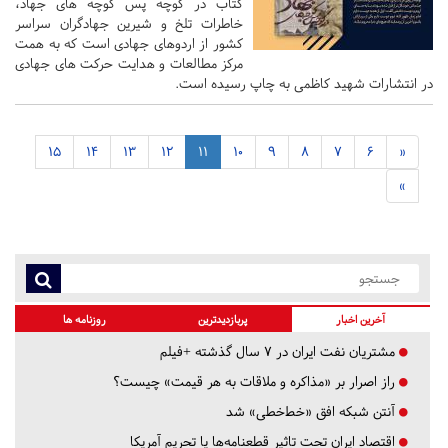
کتاب در کوچه پس کوچه های جهاد،
خاطرات تلخ و شیرین جهادگران سراسر
کشور از اردوهای جهادی است که به همت
مرکز مطالعات و هدایت حرکت های جهادی
در انتشارات شهید کاظمی به چاپ رسیده است.
15
14
13
12
11
10
9
8
7
6
«
»
آخرین اخبار
پربازدیدترین
روزنامه ها
مشتریان نفت ایران در ۷ سال گذشته +فیلم
راز اصرار بر «مذاکره و ملاقات به هر قیمت» چیست؟
آنتن شبکه افق «خط‌خطی» شد
اقتصاد ایران تحت تاثیر قطعنامه‌ها یا تحریم‌ آمریکا