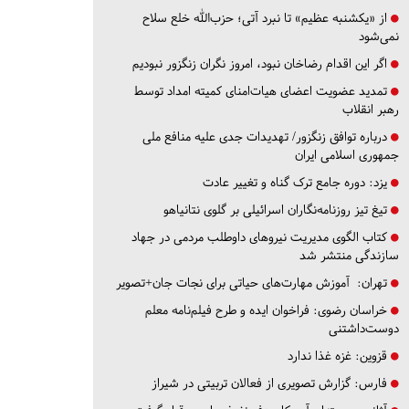
از «یکشنبه عظیم» تا نبرد آتی؛ حزب‌الله خلع سلاح
نمی‌شود
اگر این اقدام رضاخان نبود، امروز نگران زنگزور نبودیم
تمدید عضویت اعضای هیات‌امنای کمیته امداد توسط
رهبر انقلاب
درباره توافق زنگزور/ تهدیدات جدی علیه منافع ملی
جمهوری اسلامی ایران
یزد:
دوره جامع ترک گناه و تغییر عادت
تیغ تیز روزنامه‌نگاران اسرائیلی بر گلوی نتانیاهو
کتاب الگوی مدیریت نیروهای داوطلب مردمی در جهاد
سازندگی منتشر شد
تهران:
آموزش مهارت‌های حیاتی برای نجات جان+تصویر
خراسان رضوی:
فراخوان ایده و طرح فیلم‌نامه معلم
دوست‌داشتنی
قزوین:
غزه غذا ندارد
فارس:
گزارش تصویری از فعالان تربیتی در شیراز