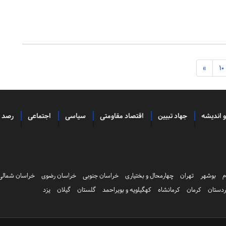
»
10
و اندیشه
جهاد تبیین
اقتصاد مقاومتی
سیاسی
اجتماعی
رصد
م
بوشهر
تهران
چهارمحال و بختیاری
خراسان جنوبی
خراسان رضوی
خراسان شمالی
دستان
کرمان
کرمانشاه
کهگیلویه و بویراحمد
گلستان
گیلان
یزد