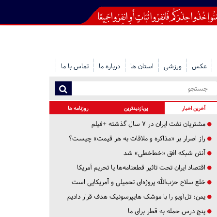
عکس
ورزشی
استان ها
درباره ما
تماس با ما
آخرین اخبار
پربازدیدترین
روزنامه ها
مشتریان نفت ایران در ۷ سال گذشته +فیلم
راز اصرار بر «مذاکره و ملاقات به هر قیمت» چیست؟
آنتن شبکه افق «خط‌خطی» شد
اقتصاد ایران تحت تاثیر قطعنامه‌ها یا تحریم‌ آمریکا
خلع سلاح حزب‌الله پروژه‌ای تحمیلی و آمریکایی است
یمن: تل‌آویو را با موشک هایپرسونیک هدف قرار دادیم
پنج درس‌ حمله به قطر برای ما