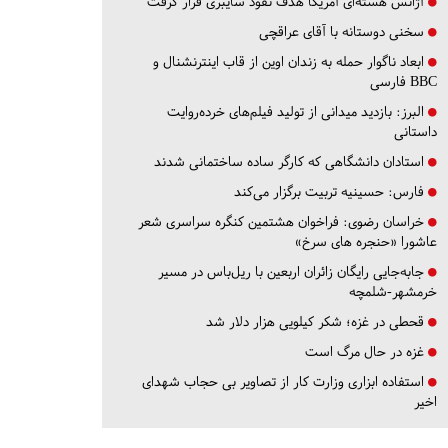
آژانس هسته‌ای آمریکا هدف نفوذ سایبری قرار گرفت
سخنی دوستانه با آقای عراقچی
ابعاد ناگوار حمله به زندان اوین از قاب اینترنشنال و
BBC فارسی
البرز:
بازدید میدانی از تولید فیلم‌های خرده‌روایت
داستانی
استادان دانشگاهی که کارگر ساده ساختمانی شدند
فارس:
حسینیه تربیت برگزار می‌کند
خراسان رضوی:
فراخوان هشتمین کنگره سراسری شعر
عاشورا «حنجره های سرخ»
جابه‌جایی رایگان زائران اربعین با ریل‌باس در مسیر
خرمشهر-شلمچه
قحطی در غزه؛ شکر کیلویی هزار دلار شد
غزه در حال مرگ است
استفاده ابزاری وزارت کار از تصاویر بی حجاب شهدای
اخیر