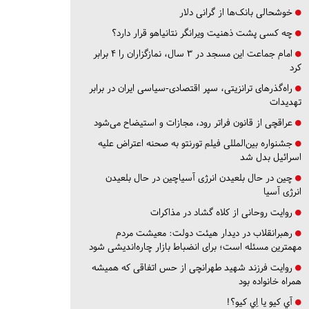
خوشحالی بانک‌ها از گرانی دلار
چه کسی پشت ذهنیت ویرانگر نتانیاهو قرار دارد؟
امام جماعت این مسجد در ۳ سال، نمازگزاران را ۴ برابر
کرد
راه‌گذرهای ترانزیتی، سپر اقتصادی-سیاسی ایران در برابر
تهدیدات
عراقچی از قانون فراتر رود، مجازات و استیضاح می‌شود
جشنواره بین‌المللی فیلم تورنتو به صحنه اعتراض علیه
اسرائیل بدل شد
چین در حال بلعیدن انرژی آسیاچین در حال بلعیدن
انرژی آسیا
روایت روحانی از کلاه گشاد در مذاکرات
رهبرانقلاب در دیدار هیئت دولت: معیشت مردم
مهمترین مسئله است؛ برای انضباط بازار چاره‌اندیشی شود
روایت فرزند شهید طهرانچی از حس اتفاقی که همیشه
همراه خانواده بود
آي كيو يا اِي كيو؟!