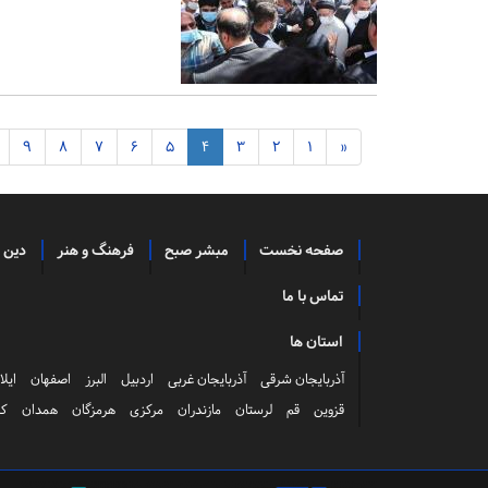
9
8
7
6
5
4
3
2
1
«
صفحه نخست
مبشر صبح
فرهنگ و هنر
دین 
تماس با ما
استان ها
آذربایجان شرقی
آذربایجان غربی
اردبیل
البرز
اصفهان
ایلا
قزوین
قم
لرستان
مازندران
مرکزی
هرمزگان
همدان
کر