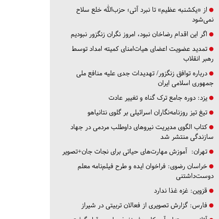
از «یکشنبه عظیم» تا نبرد آتی؛ حزب‌الله خلع سلاح
نمی‌شود
اگر این اقدام رضاخان نبود، امروز نگران زنگزور نبودیم
تمدید عضویت اعضای هیات‌امنای کمیته امداد توسط
رهبر انقلاب
درباره توافق زنگزور/ تهدیدات جدی علیه منافع ملی
جمهوری اسلامی ایران
یزد:
دوره جامع ترک گناه و تغییر عادت
تیغ تیز روزنامه‌نگاران اسرائیلی بر گلوی نتانیاهو
کتاب الگوی مدیریت نیروهای داوطلب مردمی در جهاد
سازندگی منتشر شد
تهران:
آموزش مهارت‌های حیاتی برای نجات جان+تصویر
خراسان رضوی:
فراخوان ایده و طرح فیلم‌نامه معلم
دوست‌داشتنی
قزوین:
غزه غذا ندارد
فارس:
گزارش تصویری از فعالان تربیتی در شیراز