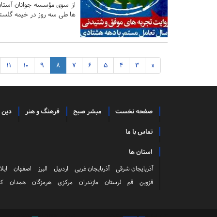
ها طی سه روز در خیمه گلست
11
10
9
8
7
6
5
4
3
«
صفحه نخست
مبشر صبح
فرهنگ و هنر
دین 
تماس با ما
استان ها
آذربایجان شرقی
آذربایجان غربی
اردبیل
البرز
اصفهان
ایلا
قزوین
قم
لرستان
مازندران
مرکزی
هرمزگان
همدان
کر