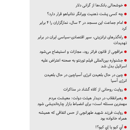
خوشحالی بانک‌ها از گرانی دلار
چه کسی پشت ذهنیت ویرانگر نتانیاهو قرار دارد؟
امام جماعت این مسجد در ۳ سال، نمازگزاران را ۴ برابر
کرد
راه‌گذرهای ترانزیتی، سپر اقتصادی-سیاسی ایران در برابر
تهدیدات
عراقچی از قانون فراتر رود، مجازات و استیضاح می‌شود
جشنواره بین‌المللی فیلم تورنتو به صحنه اعتراض علیه
اسرائیل بدل شد
چین در حال بلعیدن انرژی آسیاچین در حال بلعیدن
انرژی آسیا
روایت روحانی از کلاه گشاد در مذاکرات
رهبرانقلاب در دیدار هیئت دولت: معیشت مردم
مهمترین مسئله است؛ برای انضباط بازار چاره‌اندیشی شود
روایت فرزند شهید طهرانچی از حس اتفاقی که همیشه
همراه خانواده بود
آي كيو يا اِي كيو؟!