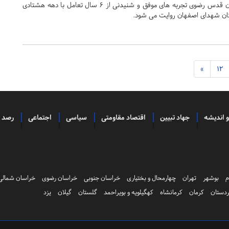
از سوی مؤسسه جوانان آستان قدس رضوی تجربه های موفق و شنیدنی از 6 سال تعامل با دهه هشتادی
ان شهدای اصفهان روایت می شود.
»
12
و اندیشه
جهاد تبیین
اقتصاد مقاومتی
سیاسی
اجتماعی
رصد
م
بوشهر
تهران
چهارمحال و بختیاری
خراسان جنوبی
خراسان رضوی
خراسان شمالی
دستان
کرمان
کرمانشاه
کهگیلویه و بویراحمد
گلستان
گیلان
یزد