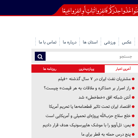
عکس
ورزشی
استان ها
درباره ما
تماس با ما
آخرین اخبار
پربازدیدترین
روزنامه ها
مشتریان نفت ایران در ۷ سال گذشته +فیلم
راز اصرار بر «مذاکره و ملاقات به هر قیمت» چیست؟
آنتن شبکه افق «خط‌خطی» شد
اقتصاد ایران تحت تاثیر قطعنامه‌ها یا تحریم‌ آمریکا
خلع سلاح حزب‌الله پروژه‌ای تحمیلی و آمریکایی است
یمن: تل‌آویو را با موشک هایپرسونیک هدف قرار دادیم
پنج درس‌ حمله به قطر برای ما