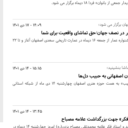
بانوان» فردا 18 دیماه برگزار می شود.
ن برگزار می شود؛
14:09 - 17 دی 1401
 در نصف جهان/حق تماشای واقعیت برای شما
اکران فیلم های سیزدهمین جشنواره عمار از جمعه 16 دیماه در عمارت تاریخی سعدی اصفهان آغاز و تا 22
اشا بنشینید؛
15:15 - 14 دی 1401
ن اصفهانی به حبیب دل‌ها
مستند تلویزیونی «روایت حبیب» به همت حوزه هنری اصفهان چهارشنبه 14 دی ماه از شبکه استانی
13:45 - 14 دی 1401
فکر» جهت بزرگداشت علامه مصباح
مراسم بزرگداشت حکیم مجاهد و استاد فکر علامه محمدتقی مصباح یزدی(ره) امروز چهارشنبه 14 دیماه در