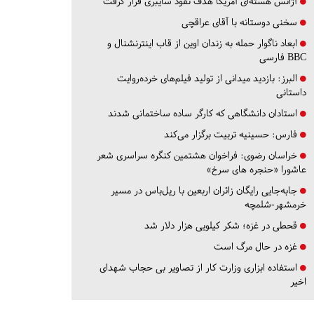
آژانس هسته‌ای آمریکا هدف نفوذ سایبری قرار گرفت
سخنی دوستانه با آقای عراقچی
ابعاد ناگوار حمله به زندان اوین از قاب اینترنشنال و
BBC فارسی
البرز:
بازدید میدانی از تولید فیلم‌های خرده‌روایت
داستانی
استادان دانشگاهی که کارگر ساده ساختمانی شدند
فارس:
حسینیه تربیت برگزار می‌کند
خراسان رضوی:
فراخوان هشتمین کنگره سراسری شعر
عاشورا «حنجره های سرخ»
جابه‌جایی رایگان زائران اربعین با ریل‌باس در مسیر
خرمشهر-شلمچه
قحطی در غزه؛ شکر کیلویی هزار دلار شد
غزه در حال مرگ است
استفاده ابزاری وزارت کار از تصاویر بی حجاب شهدای
اخیر