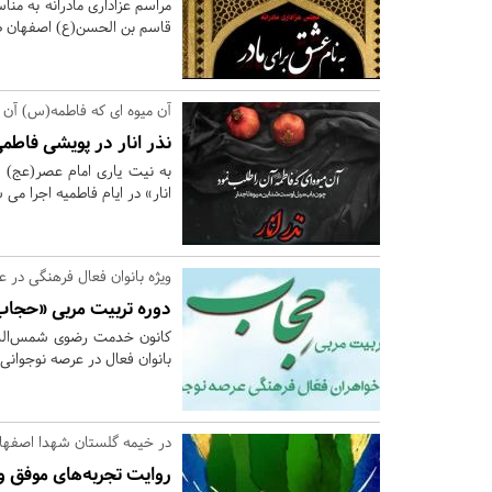
مراسم عزاداری مادرانه به من
قاسم بن الحسن(ع) اصفهان طی
آن میوه ای که فاطمه(س) آن 
نذر انار در پویشی فاطم
به نیت یاری امام عصر(عج)
انار» در ایام فاطمیه اجرا می 
ویژه بانوان فعال فرهنگی در ع
دوره تربیت مربی «حجاب
کانون خدمت رضوی شمس‌الشمو
بانوان فعال در عرصه نوجوانی 
در خیمه گلستان شهدا اصفهان
روایت تجربه‌های موفق و شنیدنی از ۶ سال تعامل