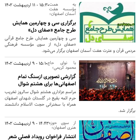
به همت
15:30 - 11 اردیبهشت 1402
مؤسسه هفت
آسمان اصفهان؛
برگزاری سی و چهارمین همایش
طرح جامع «صفای دل»
سی و چهارمین همایش طرح جامع قرآنی
«‌صفای دل» از سوی مؤسسه فرهنگی
مردمی قرآن و عترت هفت آسمان اصفهان برگزار می‌شود.
با نوای حاج
15:10 - 9 اردیبهشت 1402
محمود کریمی؛
گزارشی تصویری ازسنگ تمام
اصفهانی‌ها برای هشتم شوال
مراسم عزاداری هشتم شوال سالروز تخریب
حرم ائمه بقیع در گلستان شهدای اصفهان
همراه با سخنرانی حجت الاسلام دانشمند
برگزار شد.
از سوی حوزه
14:43 - 9 اردیبهشت 1402
هنری اصفهان؛
انتشار فراخوان رویداد فصلی شعر