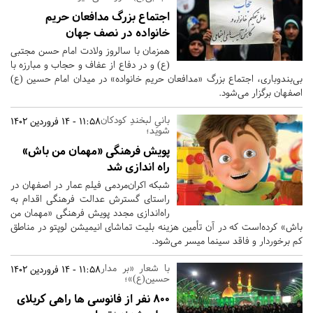
اجتماع بزرگ مدافعان حریم
خانواده در نصف جهان
همزمان با سالروز ولادت امام حسن مجتبی
(ع) و در دفاع از عفاف و حجاب و مبارزه با
بی‌بندوباری، اجتماع بزرگ «مدافعان حریم خانواده» در میدان امام حسین (ع)
اصفهان برگزار می‌شود.
بانیِ لبخندِ کودکان
11:58 - 14 فروردین 1402
شوید؛
پویش فرهنگی «مهمان من باش»
راه اندازی شد
شبکه اکران‌مردمی فیلم عمار در اصفهان در
راستای گسترش عدالت فرهنگی اقدام به
راه‌اندازی مجدد پویش فرهنگی «مهمان من
باش» کرده‌است که در آن تأمین هزینه بلیت تماشای انیمیشن لوپتو در مناطق
کم برخوردار و فاقد سینما میسر می‌شود.
با شعار «بر مدار
11:58 - 14 فروردین 1402
حسین(ع)»؛
800 نفر از فانوسی ها راهی کربلای