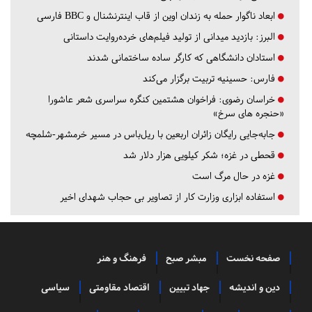
ابعاد ناگوار حمله به زندان اوین از قاب اینترنشنال و BBC فارسی
البرز:
بازدید میدانی از تولید فیلم‌های خرده‌روایت داستانی
استادان دانشگاهی که کارگر ساده ساختمانی شدند
فارس:
حسینیه تربیت برگزار می‌کند
خراسان رضوی:
فراخوان هشتمین کنگره سراسری شعر عاشورا
«حنجره های سرخ»
جابه‌جایی رایگان زائران اربعین با ریل‌باس در مسیر خرمشهر-شلمچه
قحطی در غزه؛ شکر کیلویی هزار دلار شد
غزه در حال مرگ است
استفاده ابزاری وزارت کار از تصاویر بی حجاب شهدای اخیر
صفحه نخست
مبشر صبح
فرهنگ و هنر
دین و اندیشه
جهاد تبیین
اقتصاد مقاومتی
سیاسی