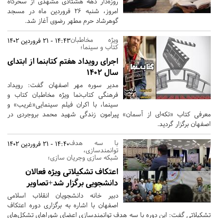
روزه‌دار دهه هشتادی مشهدی از سحرگاه
امروز، شنبه 26 فروردین ماه در مسجد
گوهرشاد حرم مطهر رضوی آغاز شد.
ویژه مخاطبان
14:43 - 21 فروردین 1402
کتاب و سینما؛
اجرای رویداد هفتم کتابنما از ابتدای
سال ۱۴۰۲
مدیر سوره مهر اصفهان گفت: رویداد
فرهنگی کتاب‌نما ویژه مخاطبان کتاب و
سینما، با اکران فیلم سینمایی«غریب» و
معرفی کتاب «تکه‌ای از آسمان» پیرامون زندگی شهید محمد بروجردی در
اصفهان برگزار گردید.
با سه هدف
14:40 - 21 فروردین 1402
توانمندسازی،
شبکه سازی وجریان سازی؛
اعتکاف تشکیلاتی ویژه فعالان
دانشجویی برگزار شد+تصاویر
دبیر خانه دانشجویان انقلاب اسلامی
اصفهان با اشاره به برگزاری دوره اعتکاف
تشکیلاتی گفت: این دوره با سه هدف توانمندسازی اعضای شوراهای تشکل‌های