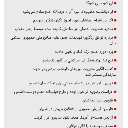
آي كيو يا اِي كيو؟!
از «یکشنبه عظیم» تا نبرد آتی؛ حزب‌الله خلع سلاح نمی‌شود
اگر این اقدام رضاخان نبود، امروز نگران زنگزور نبودیم
تمدید عضویت اعضای هیات‌امنای کمیته امداد توسط رهبر انقلاب
درباره توافق زنگزور/ تهدیدات جدی علیه منافع ملی جمهوری اسلامی
ایران
یزد:
دوره جامع ترک گناه و تغییر عادت
تیغ تیز روزنامه‌نگاران اسرائیلی بر گلوی نتانیاهو
کتاب الگوی مدیریت نیروهای داوطلب مردمی در جهاد
سازندگی منتشر شد
تهران:
آموزش مهارت‌های حیاتی برای نجات جان+تصویر
خراسان رضوی:
فراخوان ایده و طرح فیلم‌نامه معلم دوست‌داشتنی
قزوین:
غزه غذا ندارد
فارس:
گزارش تصویری از فعالان تربیتی در شیراز
آژانس هسته‌ای آمریکا هدف نفوذ سایبری قرار گرفت
سخنی دوستانه با آقای عراقچی