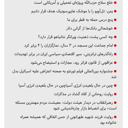
خلع سلاح حزب‌الله پروژه‌ای تحمیلی و آمریکایی است
یمن: تل‌آویو را با موشک هایپرسونیک هدف قرار دادیم
پنج درس‌ حمله به قطر برای ما
خوشحالی بانک‌ها از گرانی دلار
چه کسی پشت ذهنیت ویرانگر نتانیاهو قرار دارد؟
امام جماعت این مسجد در ۳ سال، نمازگزاران را ۴ برابر کرد
راه‌گذرهای ترانزیتی، سپر اقتصادی-سیاسی ایران در برابر تهدیدات
عراقچی از قانون فراتر رود، مجازات و استیضاح می‌شود
جشنواره بین‌المللی فیلم تورنتو به صحنه اعتراض علیه اسرائیل بدل
شد
چین در حال بلعیدن انرژی آسیاچین در حال بلعیدن انرژی آسیا
روایت روحانی از کلاه گشاد در مذاکرات
رهبرانقلاب در دیدار هیئت دولت: معیشت مردم مهمترین مسئله
است؛ برای انضباط بازار چاره‌اندیشی شود
روایت فرزند شهید طهرانچی از حس اتفاقی که همیشه همراه
خانواده بود