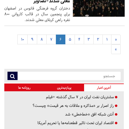
معلی شدند+تصاویر
دختران گروه فرهنگی فانوس در اصفهان
برای پنجمین سال در قالب کاروانی ۸۰۰
نفره راهی کربلای معلی شدند.
10
9
8
7
6
5
4
3
2
1
«
»
آخرین اخبار
پربازدیدترین
روزنامه ها
مشتریان نفت ایران در ۷ سال گذشته +فیلم
راز اصرار بر «مذاکره و ملاقات به هر قیمت» چیست؟
آنتن شبکه افق «خط‌خطی» شد
اقتصاد ایران تحت تاثیر قطعنامه‌ها یا تحریم‌ آمریکا