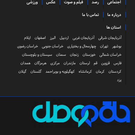
اجتماعی
رصد
فیلم و صوت
عکس
ورزشی
درباره ما
تماس با ما
استان ها
آذربایجان شرقی
آذربایجان غربی
اردبیل
البرز
اصفهان
ایلام
بوشهر
تهران
چهارمحال و بختیاری
خراسان جنوبی
خراسان رضوی
خراسان شمالی
خوزستان
زنجان
سمنان
سیستان و بلوچستان
فارس
قزوین
قم
لرستان
مازندران
مرکزی
هرمزگان
همدان
کردستان
کرمان
کرمانشاه
کهگیلویه و بویراحمد
گلستان
گیلان
یزد