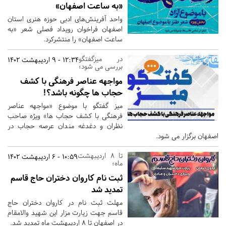
«به ساعت اصفهان»
واحد آفرینش‌های ادبی حوزه هنری استان
اصفهان فراخوان رویداد فصلی شعر «به
ساعت اصفهان» را منتشرکرد.
در میزگفتگو
12:34 - 9 اردیبهشت 1402
بررسی می شود؛
مواجهه عناصر فرهنگی با کشف
حجاب ها چگونه باشد؟!
میز گفتگو با موضوع «مواجهه عناصر
فرهنگی با کشف حجاب ها» ویژه صاحب
نظران و دغدغه مندان عرصه حجاب در
اصفهان برگزار می شود.
تا 8 اردیبهشت
10:59 - 6 اردیبهشت 1402
ماه؛
ثبت نام کاروان دختران حاج قاسم
تمدید شد
مهلت ثبت نام در کاروان دختران حاج
قاسم جهت زیارت مزار این شهید والامقام
در اصفهان تا 8 اردیبهشت ماه تمدید شد.