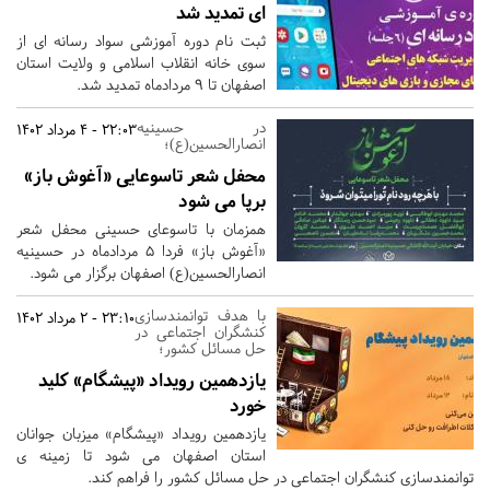
ای تمدید شد
ثبت نام دوره آموزشی سواد رسانه ای از
سوی خانه انقلاب اسلامی و ولایت استان
اصفهان تا 9 مردادماه تمدید شد.
در حسینیه
22:03 - 4 مرداد 1402
انصارالحسین(ع)؛
محفل شعر تاسوعایی «آغوش باز»
برپا می شود
همزمان با تاسوعای حسینی محفل شعر
«آغوش باز» فردا 5 مردادماه در حسینیه
انصارالحسین(ع) اصفهان برگزار می شود.
با هدف توانمندسازی
23:10 - 2 مرداد 1402
کنشگران اجتماعی در
حل مسائل کشور؛
یازدهمین رویداد «پیشگام» کلید
خورد
یازدهمین رویداد «پیشگام» میزبان جوانان
استان اصفهان می شود تا زمینه ی
توانمندسازی کنشگران اجتماعی در حل مسائل کشور را فراهم کند.