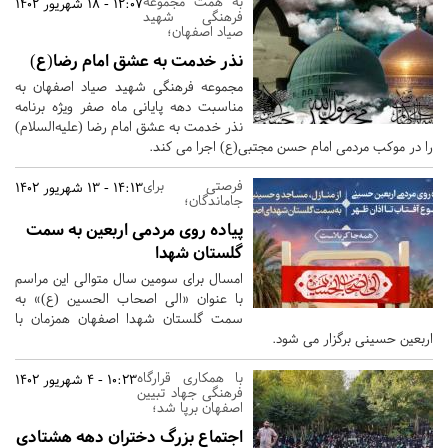
به همت مجموعه
12:07 - 18 شهریور 1402
فرهنگی شهید
صیاد اصفهان؛
نذر خدمت به عشق امام رضا(ع)
مجموعه فرهنگی شهید صیاد اصفهان به
مناسبت دهه پایانی ماه صفر ویژه برنامه
نذر خدمت به عشق امام رضا (علیه‌السلام)
را در موکب مردمی امام حسن مجتبی(ع) اجرا می کند.
فرصتی برای
14:13 - 13 شهریور 1402
جاماندگان؛
پیاده روی مردمی اربعین به سمت
گلستان شهدا
امسال برای سومین سال متوالی این مراسم
با عنوان «الی اصحاب الحسین (ع)» به
سمت گلستان شهدا اصفهان همزمان با
اربعین حسینی برگزار می شود.
با همکاری قرارگاه
10:23 - 4 شهریور 1402
فرهنگی جهاد تبیین
اصفهان برپا شد؛
اجتماع بزرگ دختران دهه هشتادی