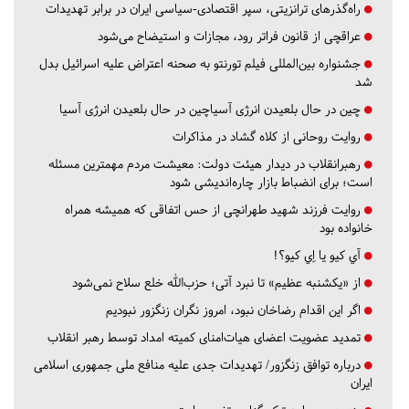
راه‌گذرهای ترانزیتی، سپر اقتصادی-سیاسی ایران در برابر تهدیدات
عراقچی از قانون فراتر رود، مجازات و استیضاح می‌شود
جشنواره بین‌المللی فیلم تورنتو به صحنه اعتراض علیه اسرائیل بدل
شد
چین در حال بلعیدن انرژی آسیاچین در حال بلعیدن انرژی آسیا
روایت روحانی از کلاه گشاد در مذاکرات
رهبرانقلاب در دیدار هیئت دولت: معیشت مردم مهمترین مسئله
است؛ برای انضباط بازار چاره‌اندیشی شود
روایت فرزند شهید طهرانچی از حس اتفاقی که همیشه همراه
خانواده بود
آي كيو يا اِي كيو؟!
از «یکشنبه عظیم» تا نبرد آتی؛ حزب‌الله خلع سلاح نمی‌شود
اگر این اقدام رضاخان نبود، امروز نگران زنگزور نبودیم
تمدید عضویت اعضای هیات‌امنای کمیته امداد توسط رهبر انقلاب
درباره توافق زنگزور/ تهدیدات جدی علیه منافع ملی جمهوری اسلامی
ایران