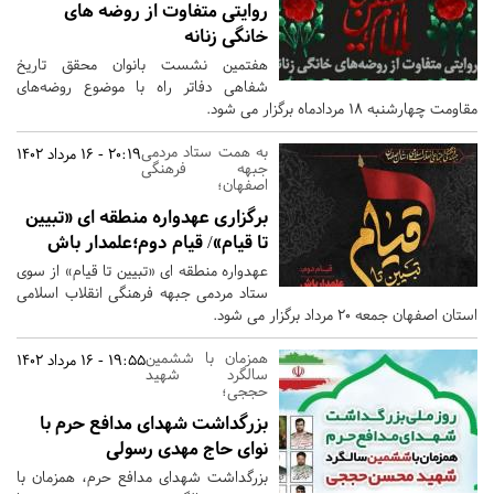
روایتی متفاوت از روضه های
خانگی زنانه
هفتمین نشست بانوان محقق تاریخ
شفاهی دفاتر راه با موضوع روضه‌های
مقاومت چهارشنبه 18 مردادماه برگزار می شود.
به همت ستاد مردمی
20:19 - 16 مرداد 1402
جبهه فرهنگی
اصفهان؛
برگزاری عهدواره منطقه ای «تبیین
تا قیام»/ قیام دوم؛علمدار باش
عهدواره منطقه ای «تبیین تا قیام» از سوی
ستاد مردمی جبهه فرهنگی انقلاب اسلامی
استان اصفهان جمعه 20 مرداد برگزار می شود.
همزمان با ششمین
19:55 - 16 مرداد 1402
سالگرد شهید
حججی؛
بزرگداشت شهدای مدافع حرم با
نوای حاج مهدی رسولی
بزرگداشت شهدای مدافع حرم، همزمان با