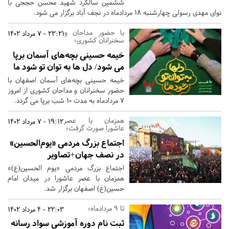
ششمین سالگرد شهید محسن حججی با
نوای مهدی رسولی چهارشنبه 18 مردادماه در نجف آباد برگزار می شود.
با حضور مداحان و
23:21 - 7 مرداد 1402
سخنرانان کشوری؛
خیمه حسینی بچه‌های آسمان برپا
می شود/ دل ها به توان تو شود ما
خیمه حسینی بچه‌های آسمان اصفهان با
حضور سخنرانان و مداحان کشوری از امروز
7 مردادماه به مدت 10 شب برپا می گردد.
همزمان با عصر
19:12 - 7 مرداد 1402
عاشورا صورت گرفت؛
اجتماع بزرگ مردمی «یوم‌الحسین»
در نصف جهان+تصاویر
اجتماع بزرگ مردمی «یوم الحسین(ع)»
همزمان با عصر عاشورا در میدان امام
حسین(ع) اصفهان برگزار شد.
تا 9 مردادماه؛
22:03 - 4 مرداد 1402
ثبت نام دوره آموزشی سواد رسانه