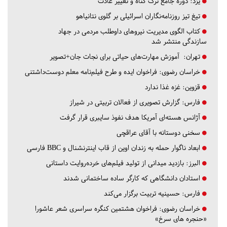
یزد:
دوره جامع ترک گناه و تغییر عادت
تیغ تیز روزنامه‌نگاران اسرائیلی بر گلوی نتانیاهو
کتاب الگوی مدیریت نیروهای داوطلب مردمی در جهاد
سازندگی منتشر شد
تهران:
آموزش مهارت‌های حیاتی برای نجات جان+تصویر
خراسان رضوی:
فراخوان ایده و طرح فیلم‌نامه معلم دوست‌داشتنی
قزوین:
غزه غذا ندارد
فارس:
گزارش تصویری از فعالان تربیتی در شیراز
آژانس هسته‌ای آمریکا هدف نفوذ سایبری قرار گرفت
سخنی دوستانه با آقای عراقچی
ابعاد ناگوار حمله به زندان اوین از قاب اینترنشنال و BBC فارسی
البرز:
بازدید میدانی از تولید فیلم‌های خرده‌روایت داستانی
استادان دانشگاهی که کارگر ساده ساختمانی شدند
فارس:
حسینیه تربیت برگزار می‌کند
خراسان رضوی:
فراخوان هشتمین کنگره سراسری شعر عاشورا
«حنجره های سرخ»