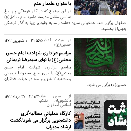
با عنوان علمدار منم
در این اجتماع که در گذر فرهنگی چهارباغ
عباسی مقابل مدرسه علمیه امام صادق(ع)
اصفهان برگزار شد، همخوانی سرود «علمدار منم» جلوه‌ای زیبا به گذر فرهنگی
چهارباغ بخشید.
در هیئت فدائیان
12:56 - 1 شهریور 1402
حسین(ع)؛
مراسم عزاداری شهادت امام حسن
مجتبی(ع) با نوای سیدرضا نریمانی
مراسم عزاداری شهادت امام حسن
مجتبی(ع) با نوای حاج سیدرضا نریمانی
پنجشنبه ٢ شهریور ماه در هیئت فدائیان
حسین(ع) برگزار می شود.
از سوی خانه
12:53 - 30 مرداد 1402
دانشجویان انقلاب
اسلامی اصفهان؛
کارگاه عملیاتی مطالبه‌گری
دانشجویی برگزار می شود/گشت
ارشاد مدیران