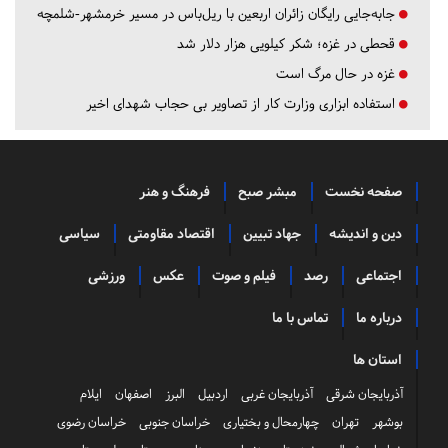
جابه‌جایی رایگان زائران اربعین با ریل‌باس در مسیر خرمشهر-شلمچه
قحطی در غزه؛ شکر کیلویی هزار دلار شد
غزه در حال مرگ است
استفاده ابزاری وزارت کار از تصاویر بی حجاب شهدای اخیر
صفحه نخست
مبشر صبح
فرهنگ و هنر
دین و اندیشه
جهاد تبیین
اقتصاد مقاومتی
سیاسی
اجتماعی
رصد
فیلم و صوت
عکس
ورزشی
درباره ما
تماس با ما
استان ها
آذربایجان شرقی
آذربایجان غربی
اردبیل
البرز
اصفهان
ایلام
بوشهر
تهران
چهارمحال و بختیاری
خراسان جنوبی
خراسان رضوی