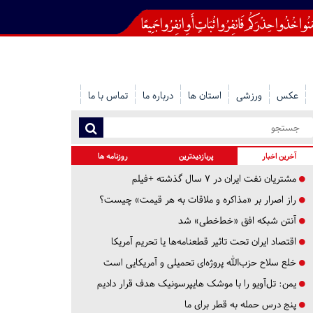
عکس
ورزشی
استان ها
درباره ما
تماس با ما
آخرین اخبار
پربازدیدترین
روزنامه ها
مشتریان نفت ایران در ۷ سال گذشته +فیلم
راز اصرار بر «مذاکره و ملاقات به هر قیمت» چیست؟
آنتن شبکه افق «خط‌خطی» شد
اقتصاد ایران تحت تاثیر قطعنامه‌ها یا تحریم‌ آمریکا
خلع سلاح حزب‌الله پروژه‌ای تحمیلی و آمریکایی است
یمن: تل‌آویو را با موشک هایپرسونیک هدف قرار دادیم
پنج درس‌ حمله به قطر برای ما