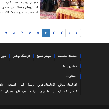
دومین رویداد «پیشگام» الب
آذرماه با حضور حجت الاسلام
9
8
7
6
5
4
3
2
1
«
صفحه نخست
مبشر صبح
فرهنگ و هنر
دین 
تماس با ما
استان ها
آذربایجان شرقی
آذربایجان غربی
اردبیل
البرز
اصفهان
ایلا
قزوین
قم
لرستان
مازندران
مرکزی
هرمزگان
همدان
کر