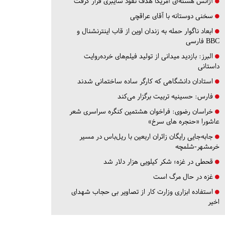
آژانس هسته‌ای آمریکا هدف نفوذ سایبری قرار گرفت
سخنی دوستانه با آقای عراقچی
ابعاد ناگوار حمله به زندان اوین از قاب اینترنشنال و
BBC فارسی
البرز:
بازدید میدانی از تولید فیلم‌های خرده‌روایت
داستانی
استادان دانشگاهی که کارگر ساده ساختمانی شدند
فارس:
حسینیه تربیت برگزار می‌کند
خراسان رضوی:
فراخوان هشتمین کنگره سراسری شعر
عاشورا «حنجره های سرخ»
جابه‌جایی رایگان زائران اربعین با ریل‌باس در مسیر
خرمشهر-شلمچه
قحطی در غزه؛ شکر کیلویی هزار دلار شد
غزه در حال مرگ است
استفاده ابزاری وزارت کار از تصاویر بی حجاب شهدای
اخیر