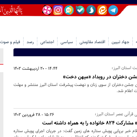
جهاد تبیین
اقتصاد مقاومتی
سیاسی
اجتماعی
رصد
فیلم و صوت
 استان البرز؛
14:44 - 20 اردیبهشت 1402
 جشن دختران در رویداد «میهن دخت»
رین جشن دختران از سوی زنان و نهضت پیشرفت استان البرز منتشر و مهلت
مت اعلام شد.
 قرآنی عصر استان البرز؛
15:26 - 28 فروردین 1402
 به همراه داشته است
لام خبر برپایی پویش ستاره های زمین گفت: در جریان اجرای پویش ستاره
واده از البرز در این پویش شرکت کردند که انتظار می رود تا پایان ماه مبارک این میزان