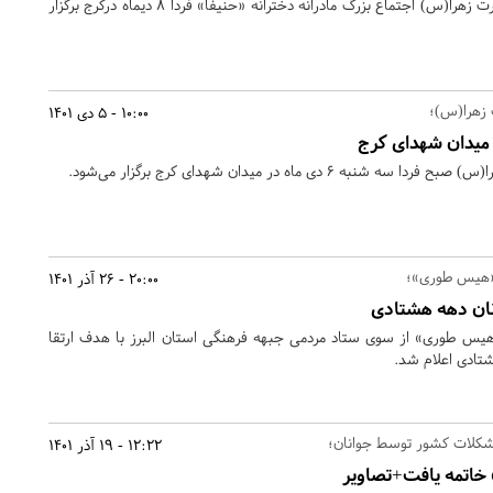
به مناسبت ایام شهادت حضرت زهرا(س) اجتماع بزرگ مادرانه دخترانه «حنیفا» فردا 8 دیماه درکرج برگزار
زهرا(س)؛
10:00 - 5 دی 1401
میدان شهدای کرج
 6 دی ماه در میدان شهدای کرج برگزار می‌شود.
ی «هیس طوری»؛
20:00 - 26 آذر 1401
انان دهه هشتادی
هیس طوری» از سوی ستاد مردمی جبهه فرهنگی استان البرز با هدف ارتقا
شتادی اعلام شد.
شکلات کشور توسط جوانان؛
12:22 - 19 آذر 1401
 خاتمه یافت+تصاویر