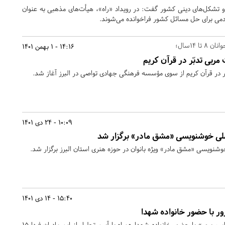
و تشکل‌های دینی کشور گفت: در رویداد «راه»، هیأت‌های مذهبی به عنوان
دمی برای حل مسائل کشور فراخوانده می‌شوند.
 ۱۴سال؛
14:16 - 1 بهمن 1401
 مربی تدبّر در قرآن کریم
ر در قرآن کریم از سوی مؤسسه فرهنگی جهادی تواصی در البرز آغاز شد.
10:09 - 24 دی 1401
لی خوشنویسی «مشق مادر» برگزار شد
شنویسی «مشق مادر» ویژه بانوان در حوزه هنری استان البرز برگزار شد.
15:40 - 14 دی 1401
ور با حضور خانواده شهدا
سومین رویداد ملی «مادران قاسم پرور» با حضور خانواده شهدا همراه با آیین تجلیل از این مادران فردا 15