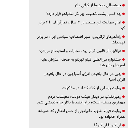
خوشحالی بانک‌ها از گرانی دلار
چه کسی پشت ذهنیت ویرانگر نتانیاهو قرار دارد؟
امام جماعت این مسجد در ۳ سال، نمازگزاران را ۴ برابر
کرد
راه‌گذرهای ترانزیتی، سپر اقتصادی-سیاسی ایران در برابر
تهدیدات
عراقچی از قانون فراتر رود، مجازات و استیضاح می‌شود
جشنواره بین‌المللی فیلم تورنتو به صحنه اعتراض علیه
اسرائیل بدل شد
چین در حال بلعیدن انرژی آسیاچین در حال بلعیدن
انرژی آسیا
روایت روحانی از کلاه گشاد در مذاکرات
رهبرانقلاب در دیدار هیئت دولت: معیشت مردم
مهمترین مسئله است؛ برای انضباط بازار چاره‌اندیشی شود
روایت فرزند شهید طهرانچی از حس اتفاقی که همیشه
همراه خانواده بود
آي كيو يا اِي كيو؟!