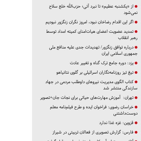
از «یکشنبه عظیم» تا نبرد آتی؛ حزب‌الله خلع سلاح
نمی‌شود
اگر این اقدام رضاخان نبود، امروز نگران زنگزور نبودیم
تمدید عضویت اعضای هیات‌امنای کمیته امداد توسط
رهبر انقلاب
درباره توافق زنگزور/ تهدیدات جدی علیه منافع ملی
جمهوری اسلامی ایران
یزد:
دوره جامع ترک گناه و تغییر عادت
تیغ تیز روزنامه‌نگاران اسرائیلی بر گلوی نتانیاهو
کتاب الگوی مدیریت نیروهای داوطلب مردمی در جهاد
سازندگی منتشر شد
تهران:
آموزش مهارت‌های حیاتی برای نجات جان+تصویر
خراسان رضوی:
فراخوان ایده و طرح فیلم‌نامه معلم
دوست‌داشتنی
قزوین:
غزه غذا ندارد
فارس:
گزارش تصویری از فعالان تربیتی در شیراز