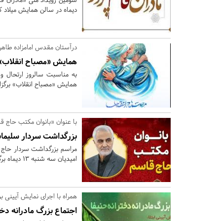
دیماه در سالن همایش میلاد ک
درآستان مقدس امامزاده طاهر
همایش «مصباح انقلاب» 
به مناسبت سالروز ارتحال 
همایش «مصباح انقلاب» برگزا
با عنوان «بانوان مکتب حاج ق
بزرگداشت سردار سلیمان
مراسم بزرگداشت سردار حاج 
امیدیان سه شنبه 13 دیماه برگزار می شود.
همراه با اجرای نمایش آیینی ب
اجتماع بزرگ مادرانه دخت