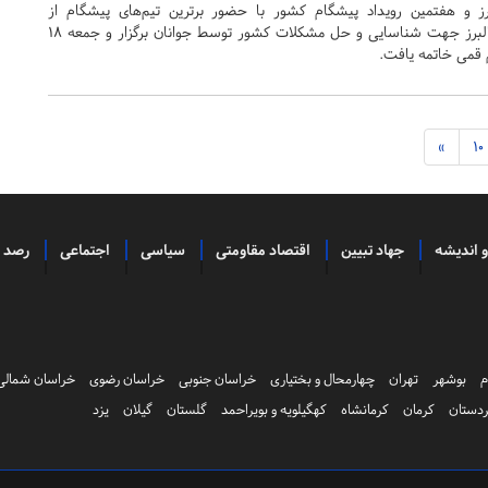
رز و هفتمین رویداد پیشگام کشور با حضور برترین تیم‌های پیشگام از
استان‌های مختلف در استان البرز جهت شناسایی و حل مشکلات کشور توسط جوانان برگزار و جمعه 18
 قمی خاتمه یافت.
»
10
و اندیشه
جهاد تبیین
اقتصاد مقاومتی
سیاسی
اجتماعی
رصد
م
بوشهر
تهران
چهارمحال و بختیاری
خراسان جنوبی
خراسان رضوی
خراسان شمالی
دستان
کرمان
کرمانشاه
کهگیلویه و بویراحمد
گلستان
گیلان
یزد