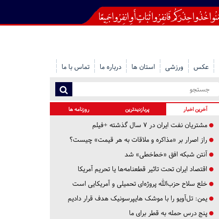
عکس
ورزشی
استان ها
درباره ما
تماس با ما
آخرین اخبار
پربازدیدترین
روزنامه ها
مشتریان نفت ایران در ۷ سال گذشته +فیلم
راز اصرار بر «مذاکره و ملاقات به هر قیمت» چیست؟
آنتن شبکه افق «خط‌خطی» شد
اقتصاد ایران تحت تاثیر قطعنامه‌ها یا تحریم‌ آمریکا
خلع سلاح حزب‌الله پروژه‌ای تحمیلی و آمریکایی است
یمن: تل‌آویو را با موشک هایپرسونیک هدف قرار دادیم
پنج درس‌ حمله به قطر برای ما