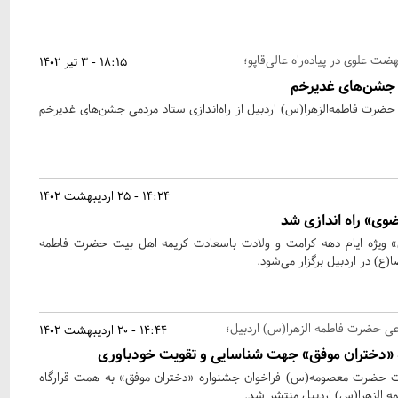
هضت علوی در پیاده‌راه عالی‌قاپو؛
18:15 - 3 تیر 1402
ی جشن‌های غدیرخم
 حضرت فاطمه‌الزهرا(س) اردبیل از راه‌اندازی ستاد مردمی جشن‌های غدیرخم
14:24 - 25 اردیبهشت 1402
وی» راه اندازی شد
 ویژه ایام دهه کرامت و ولادت باسعادت کریمه اهل بیت حضرت فاطمه
ع) در اردبیل برگزار می‌شود.
اعی حضرت فاطمه الزهرا(س) اردبیل؛
14:44 - 20 اردیبهشت 1402
ه «دختران موفق» جهت شناسایی و تقویت خودباوری
دت حضرت معصومه(س) فراخوان جشنواره «دختران موفق» به همت قرارگاه
 الزهرا(س) اردبیل منتشر شد.