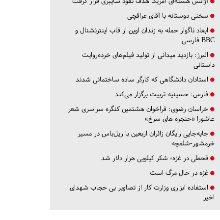
آژانس هسته‌ای آمریکا هدف نفوذ سایبری قرار گرفت
سخنی دوستانه با آقای عراقچی
ابعاد ناگوار حمله به زندان اوین از قاب اینترنشنال و
BBC فارسی
البرز:
بازدید میدانی از تولید فیلم‌های خرده‌روایت
داستانی
استادان دانشگاهی که کارگر ساده ساختمانی شدند
فارس:
حسینیه تربیت برگزار می‌کند
خراسان رضوی:
فراخوان هشتمین کنگره سراسری شعر
عاشورا «حنجره های سرخ»
جابه‌جایی رایگان زائران اربعین با ریل‌باس در مسیر
خرمشهر-شلمچه
قحطی در غزه؛ شکر کیلویی هزار دلار شد
غزه در حال مرگ است
استفاده ابزاری وزارت کار از تصاویر بی حجاب شهدای
اخیر