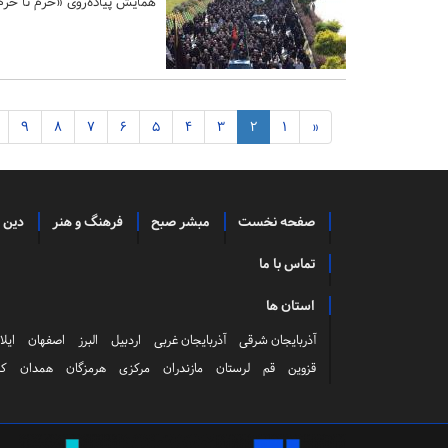
همایش پیاده‌روی «حرم تا حرم»
9
8
7
6
5
4
3
2
1
«
صفحه نخست
مبشر صبح
فرهنگ و هنر
دین 
تماس با ما
استان ها
آذربایجان شرقی
آذربایجان غربی
اردبیل
البرز
اصفهان
ایلا
قزوین
قم
لرستان
مازندران
مرکزی
هرمزگان
همدان
کر