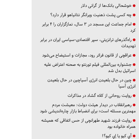
خوشحالی بانک‌ها از گرانی دلار
چه کسی پشت ذهنیت ویرانگر نتانیاهو قرار دارد؟
امام جماعت این مسجد در ۳ سال، نمازگزاران را ۴ برابر
کرد
راه‌گذرهای ترانزیتی، سپر اقتصادی-سیاسی ایران در برابر
تهدیدات
عراقچی از قانون فراتر رود، مجازات و استیضاح می‌شود
جشنواره بین‌المللی فیلم تورنتو به صحنه اعتراض علیه
اسرائیل بدل شد
چین در حال بلعیدن انرژی آسیاچین در حال بلعیدن
انرژی آسیا
روایت روحانی از کلاه گشاد در مذاکرات
رهبرانقلاب در دیدار هیئت دولت: معیشت مردم
مهمترین مسئله است؛ برای انضباط بازار چاره‌اندیشی شود
روایت فرزند شهید طهرانچی از حس اتفاقی که همیشه
همراه خانواده بود
آي كيو يا اِي كيو؟!