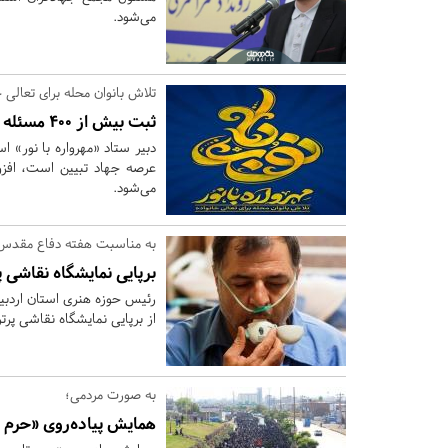
می‌شود.
تلاش بانوان محله برای تعالی خ
ثبت بیش از 400 مسئله محله محور در «مهرواره با نور»
دبیر ستاد «مهرواره با نور» اس
عرصه جهاد تبیین است، افزود
می‌شود.
به مناسبت هفته دفاع مقدس
برپایی نمایشگاه نقاشی پرتره «ج
رئیس حوزه هنری استان اردبیل
از برپایی نمایشگاه نقاشی پرتر
به صورت مردمی؛
همایش پیاده‌روی «حرم ت