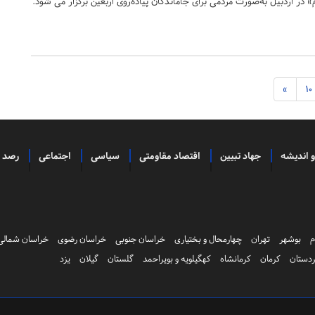
 در اردبیل به‌صورت مردمی برای جاماندگان پیاده‌روی اربعین برگزار می شود.
»
10
و اندیشه
جهاد تبیین
اقتصاد مقاومتی
سیاسی
اجتماعی
رصد
م
بوشهر
تهران
چهارمحال و بختیاری
خراسان جنوبی
خراسان رضوی
خراسان شمالی
دستان
کرمان
کرمانشاه
کهگیلویه و بویراحمد
گلستان
گیلان
یزد