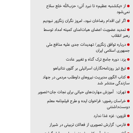
از «یکشنبه عظیم» تا نبرد آتی؛ حزب‌الله خلع سلاح
نمی‌شود
اگر این اقدام رضاخان نبود، امروز نگران زنگزور نبودیم
تمدید عضویت اعضای هیات‌امنای کمیته امداد توسط
رهبر انقلاب
درباره توافق زنگزور/ تهدیدات جدی علیه منافع ملی
جمهوری اسلامی ایران
یزد:
دوره جامع ترک گناه و تغییر عادت
تیغ تیز روزنامه‌نگاران اسرائیلی بر گلوی نتانیاهو
کتاب الگوی مدیریت نیروهای داوطلب مردمی در جهاد
سازندگی منتشر شد
تهران:
آموزش مهارت‌های حیاتی برای نجات جان+تصویر
خراسان رضوی:
فراخوان ایده و طرح فیلم‌نامه معلم
دوست‌داشتنی
قزوین:
غزه غذا ندارد
فارس:
گزارش تصویری از فعالان تربیتی در شیراز