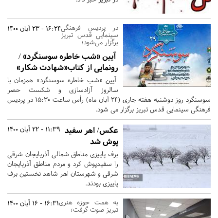
در پردیس فرهنگی
16:24 - 23 آبان 1400
سینمایی قدس تبریز
برگزار می‌شود؛
آیین «شب خاطره سوسنگرد» /
رونمایی از کتاب«شهادت شکار»
آیین «شب خاطره سوسنگرد» همزمان با
سالروز آزادسازی و شکست حصر
سوسنگرد روز دوشنبه هفته جاری (24 آبان ماه) رأس ساعت 15:30 در پردیس
فرهنگی سینمایی قدس تبریز برگزار می شود.
عکس/ اهر سفید
11:39 - 22 آبان 1400
پوش شد
برف پاییزی مناطق شمالی آذربایجان شرقی
را سفیدپوش کرد و مردم مناطق آذربایجان
شرقی و شهرستان اهر شاهد نخستین برف
پاییزی بودند.
به همت حوزه هنری
16:31 - 16 آبان 1400
تبریز صوت گرفت؛