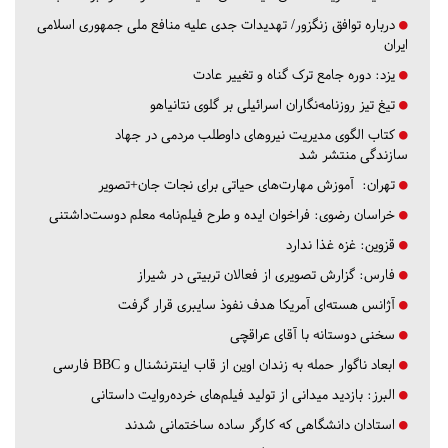
درباره توافق زنگزور/ تهدیدات جدی علیه منافع ملی جمهوری اسلامی
ایران
یزد:
دوره جامع ترک گناه و تغییر عادت
تیغ تیز روزنامه‌نگاران اسرائیلی بر گلوی نتانیاهو
کتاب الگوی مدیریت نیروهای داوطلب مردمی در جهاد
سازندگی منتشر شد
تهران:
آموزش مهارت‌های حیاتی برای نجات جان+تصویر
خراسان رضوی:
فراخوان ایده و طرح فیلم‌نامه معلم دوست‌داشتنی
قزوین:
غزه غذا ندارد
فارس:
گزارش تصویری از فعالان تربیتی در شیراز
آژانس هسته‌ای آمریکا هدف نفوذ سایبری قرار گرفت
سخنی دوستانه با آقای عراقچی
ابعاد ناگوار حمله به زندان اوین از قاب اینترنشنال و BBC فارسی
البرز:
بازدید میدانی از تولید فیلم‌های خرده‌روایت داستانی
استادان دانشگاهی که کارگر ساده ساختمانی شدند