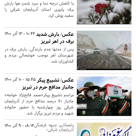
با کاهش درجه دما و سرد شدن هوا بارش
برف پاییزی استان آذربایجان شرقی را
سفید پوش کرد.
عکس/ بارش شدید
10:44 - 12 آذر 1400
برف در اهر تبریز
پس از مدتها عدم بارندگی، بارش برف در
شهرستان اهر موجب خوشحالی مردم و
کشاورزان شد.
عکس/ تشییع پیکر
15:45 - 10 آذر 1400
جانباز مدافع حرم در تبریز
مراسم تشییع پیکر«صمد فاتح‌نژاد خواجه»
جانباز ۷0 درصد مدافع حرم از آذربایجان
شرقی روز چهارشنبه با حضور خانواده
شهید و مردم تبریز برگزار شد.
باهمکاری جبهه فرهنگی
08:14 - 9 آذر 1400
آذربایجان شرقی؛