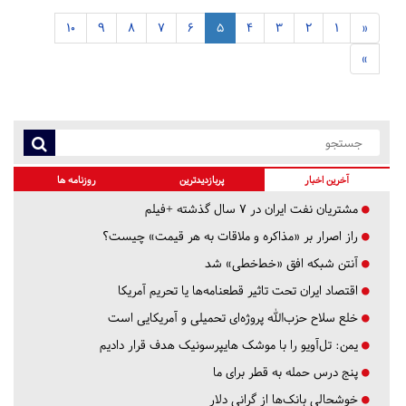
10
9
8
7
6
5
4
3
2
1
«
»
آخرین اخبار
پربازدیدترین
روزنامه ها
مشتریان نفت ایران در ۷ سال گذشته +فیلم
راز اصرار بر «مذاکره و ملاقات به هر قیمت» چیست؟
آنتن شبکه افق «خط‌خطی» شد
اقتصاد ایران تحت تاثیر قطعنامه‌ها یا تحریم‌ آمریکا
خلع سلاح حزب‌الله پروژه‌ای تحمیلی و آمریکایی است
یمن: تل‌آویو را با موشک هایپرسونیک هدف قرار دادیم
پنج درس‌ حمله به قطر برای ما
خوشحالی بانک‌ها از گرانی دلار