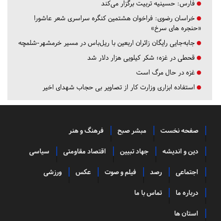
فارس:
حسینیه تربیت برگزار می‌کند
خراسان رضوی:
فراخوان هشتمین کنگره سراسری شعر عاشورا
«حنجره های سرخ»
جابه‌جایی رایگان زائران اربعین با ریل‌باس در مسیر خرمشهر-شلمچه
قحطی در غزه؛ شکر کیلویی هزار دلار شد
غزه در حال مرگ است
استفاده ابزاری وزارت کار از تصاویر بی حجاب شهدای اخیر
صفحه نخست
مبشر صبح
فرهنگ و هنر
دین و اندیشه
جهاد تبیین
اقتصاد مقاومتی
سیاسی
اجتماعی
رصد
فیلم و صوت
عکس
ورزشی
درباره ما
تماس با ما
استان ها