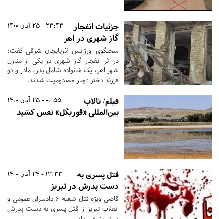
جزئیات انفجار
23:43 - 25 آبان 1400
گاز شهری در اهر
سخنگوی اورژانس آذربایجان شرقی گفت:
در اثر انفجار گاز شهری در یکی از منازل
شهر اهر، یک خانواده شامل پدر، مادر و دو
فرزند دختر دچار مصدومیت شدند.
فیلم/ تالاب
00:55 - 25 آبان 1400
بین‌المللی «قوریگل» نفس کشید
قتل پسری به
13:33 - 24 آبان 1400
دست پدرش در تبریز
قاضی ویژه قتل شعبه ۶ دادسرای عمومی و
انقلاب تبریز از قتل پسری به دست پدرش
در تبریز خبر داد.