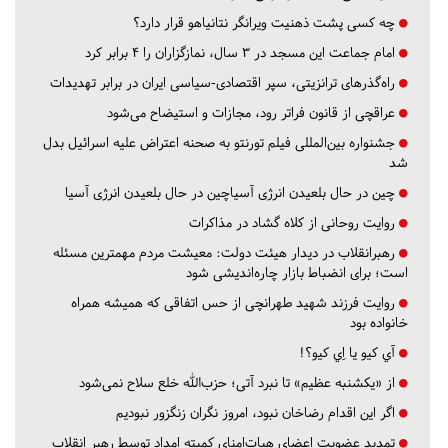
چه کسی پشت ذهنیت ویرانگر نتانیاهو قرار دارد؟
امام جماعت این مسجد در ۳ سال، نمازگزاران را ۴ برابر کرد
راه‌گذرهای ترانزیتی، سپر اقتصادی-سیاسی ایران در برابر تهدیدات
عراقچی از قانون فراتر رود، مجازات و استیضاح می‌شود
جشنواره بین‌المللی فیلم تورنتو به صحنه اعتراض علیه اسرائیل بدل
شد
چین در حال بلعیدن انرژی آسیاچین در حال بلعیدن انرژی آسیا
روایت روحانی از کلاه گشاد در مذاکرات
رهبرانقلاب در دیدار هیئت دولت: معیشت مردم مهمترین مسئله
است؛ برای انضباط بازار چاره‌اندیشی شود
روایت فرزند شهید طهرانچی از حس اتفاقی که همیشه همراه
خانواده بود
آي كيو يا اِي كيو؟!
از «یکشنبه عظیم» تا نبرد آتی؛ حزب‌الله خلع سلاح نمی‌شود
اگر این اقدام رضاخان نبود، امروز نگران زنگزور نبودیم
تمدید عضویت اعضای هیات‌امنای کمیته امداد توسط رهبر انقلاب