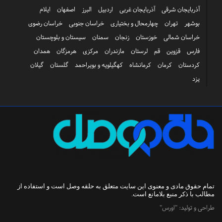
آذربایجان شرقی
آذربایجان غربی
اردبیل
البرز
اصفهان
ایلام
بوشهر
تهران
چهارمحال و بختیاری
خراسان جنوبی
خراسان رضوی
خراسان شمالی
خوزستان
زنجان
سمنان
سیستان و بلوچستان
فارس
قزوین
قم
لرستان
مازندران
مرکزی
هرمزگان
همدان
کردستان
کرمان
کرمانشاه
کهگیلویه و بویراحمد
گلستان
گیلان
یزد
تمام حقوق مادی و معنوی این سایت متعلق به
حلقه وصل
است و استفاده از
مطالب با ذکر منبع بلامانع است.
طراحی و تولید:
"اورس"