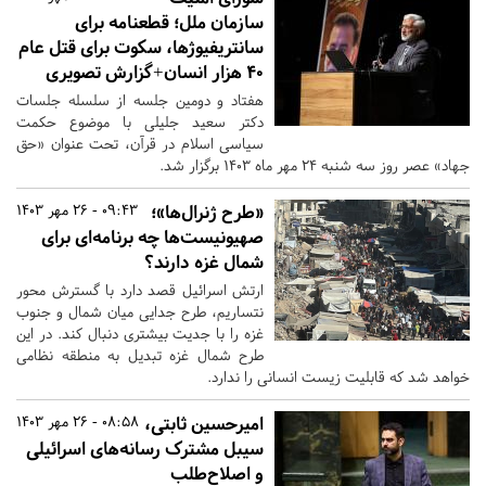
سازمان ملل؛ قطعنامه برای
سانتریفیوژها، سکوت برای قتل عام
۴۰ هزار انسان+گزارش تصویری
هفتاد و دومین جلسه از سلسله جلسات
دکتر سعید جلیلی با موضوع حکمت
سیاسی اسلام در قرآن، تحت عنوان «حق
جهاد» عصر روز سه شنبه 24 مهر ماه 1403 برگزار شد.
«طرح ژنرال‌ها»؛
09:43 - 26 مهر 1403
صهیونیست‌ها چه برنامه‌ای برای
شمال غزه دارند؟
ارتش اسرائیل قصد دارد با گسترش محور
نتساریم، طرح جدایی میان شمال و جنوب
غزه را با جدیت بیشتری دنبال کند. در این
طرح شمال غزه تبدیل به منطقه نظامی
خواهد شد که قابلیت زیست انسانی را ندارد.
امیرحسین ثابتی،
08:58 - 26 مهر 1403
سیبل مشترک رسانه‌های اسرائیلی
و اصلاح‌طلب