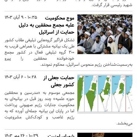
شهید رئیسی قرار گرفت.
موج محکومیت
10:35 - 9 آبان 1403
علیه مجمع محققین به دلیل
حمایت از اسرائیل
تشکل فراگیر گروه‌هایی تبلیغی طلاب کشور
طی یک بیانیه مشترکی با همراهی قریب به
300 گروه تبلیغی فعال در کشور مجمع
خودخوانده محققین را پیرو
به‌رسمیت‌شناختن رژیم منحوس اسرائیل، محکوم نمودند.
حمایت جعلی از
10:28 - 6 آبان 1403
کشور جعلی
مجمعی موسوم به «مدرسین و محققین
حوزه علمیه» چند روز قبل در بیانیه‌ای به
محکومیت جنایات رژیم صهیونی پرداخت
اما در پایان این بیانیه جمله‌ای آورده که به
رژیم غاصب و کودک‌کش مشروعیت
می‌بخشد.
شورای امنیت
10:39 - 26 مهر 1403