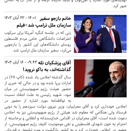
عبور کرد.
خانم بازجو سفیر
14:01 - 22 آبان 1403
سازمان ملل ترامپ شد+فیلم
زنی که در جلسه کنگره آمریکا برای سرکوب
اعتراضات دانشگاهی حامی مردم فلسطین
روسای دانشگاه‌های این کشور را بازجویی
می‌کرد، سفیر سازمان ملل ترامپ شد.
آقای پزشکیان تله
09:43 - 16 آبان 1403
گذاشته‌اند، به باکو نروید!
سال گذشته اجلاس یاد شده (کاپ ۲۸) در
امارات برپا شده بود و در حالی که خبری از
حضور هیئت رژیم صهیونیستی در میان
نبود، شهید رئیسی به علت انتقاد نسبت
به توافقنامه مورد اشاره از حضور در
اجلاس خودداری کرد و آقای محرابیان، وزیر نیروی دولت سیزدهم را به دوبی
فرستاد ولی هنگامی که معلوم شد هیئتی از رژیم صهیونیستی نیز به اجلاس
دعوت شده است، آقای محرابیان در اقدامی خدا‌پسندانه و انقلابی و برخاسته از
احترام به خون شهدای فلسطینی و نفی موجودیت کثیف رژیم صهیونیستی، از
حضور در اجلاس خود‌داری کرد و به کشور بازگشت و مورد تشویق و قدردانی