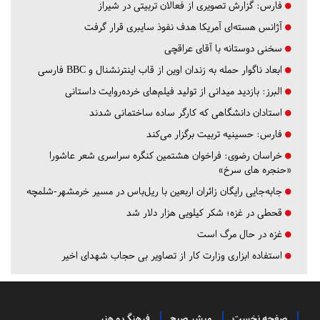
فارس:
گزارش تصویری از فعالان تربیتی در شیراز
آژانس هسته‌ای آمریکا هدف نفوذ سایبری قرار گرفت
سخنی دوستانه با آقای عراقچی
ابعاد ناگوار حمله به زندان اوین از قاب اینترنشنال و BBC فارسی
البرز:
بازدید میدانی از تولید فیلم‌های خرده‌روایت داستانی
استادان دانشگاهی که کارگر ساده ساختمانی شدند
فارس:
حسینیه تربیت برگزار می‌کند
خراسان رضوی:
فراخوان هشتمین کنگره سراسری شعر عاشورا
«حنجره های سرخ»
جابه‌جایی رایگان زائران اربعین با ریل‌باس در مسیر خرمشهر-شلمچه
قحطی در غزه؛ شکر کیلویی هزار دلار شد
غزه در حال مرگ است
استفاده ابزاری وزارت کار از تصاویر بی حجاب شهدای اخیر
صفحه نخست
مبشر صبح
فرهنگ و هنر