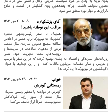
بدون توجه به وفاق در حوزه سياست خارجي، وفاق و آشتي ملي در داخل
معنايي نخواهد داشت، چراكه وعده‌هايي چون گشايش در اقتصاد و اصلاح
ناترازي‌ها و مهار تورم محقق نمي‌شود.
آقای پزشکیان،
10:09 - 2 مهر 1403
مراقب این توطئه باشید!
همزمان با سفر رئیس‌جمهور محترم
کشورمان به نیویورک برای حضور در اجلاس
سالانه مجمع عمومی سازمان ملل متحد،
برخی از مدعیان اصلاحات در سایت‌ها و
روزنامه‌های تحت مدیریت خود، نظیر
روزنامه‌های سازندگی و اعتماد، به ایشان توصیه کردند که در این سفر با ترامپ
و هریس و سایر مقامات آمریکایی ملاقات کند! و از این دیدارها با عنوان
«‌گره‌گشایی در نیویورک‌»! یاد کرده‌اند!
خواب
09:43 - 29 شهریور 1403
زمستانی گوترش
گوترش در مواجهه با تحقیر رسمی سازمان
ملل متحد از سوی رژیم کودک‌کش
صهیونیست، صرفاً ابراز تأسف می‌کند!