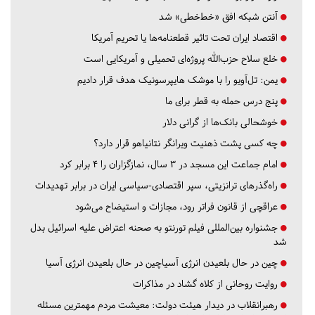
آنتن شبکه افق «خط‌خطی» شد
اقتصاد ایران تحت تاثیر قطعنامه‌ها یا تحریم‌ آمریکا
خلع سلاح حزب‌الله پروژه‌ای تحمیلی و آمریکایی است
یمن: تل‌آویو را با موشک هایپرسونیک هدف قرار دادیم
پنج درس‌ حمله به قطر برای ما
خوشحالی بانک‌ها از گرانی دلار
چه کسی پشت ذهنیت ویرانگر نتانیاهو قرار دارد؟
امام جماعت این مسجد در ۳ سال، نمازگزاران را ۴ برابر کرد
راه‌گذرهای ترانزیتی، سپر اقتصادی-سیاسی ایران در برابر تهدیدات
عراقچی از قانون فراتر رود، مجازات و استیضاح می‌شود
جشنواره بین‌المللی فیلم تورنتو به صحنه اعتراض علیه اسرائیل بدل
شد
چین در حال بلعیدن انرژی آسیاچین در حال بلعیدن انرژی آسیا
روایت روحانی از کلاه گشاد در مذاکرات
رهبرانقلاب در دیدار هیئت دولت: معیشت مردم مهمترین مسئله