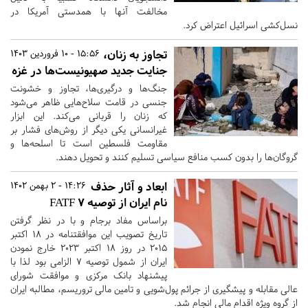
مخالفت آنها با همدستی آمریکا در
نسل‌کشی اسرائیل اعتراض کرد.
تجاوز به زنان،
15:56 - 10 فروردین 1403
جنایت جدید صهیونیست‌ها در غزه
جنگ‌ها و درگیری‌ها، تجاوز و خشونت
جنسی در قامت سلاح‌هایی ظاهر می‌شود
که زنان را قربانی می‌کند. این ابزار
غیرانسانی یکی دیگر از روش‌های فشار بر
مقاومت فلسطین است تا اسلحه‌ها و
گروگان‌ها را بدون کسب منافع سیاسی تسلیم کنند و تحویل دهند.
ابعاد و آثار حذف
14:26 - 2 بهمن 1402
نام ایران از توصیه 7 FATF
براساس مفاد برجام و با در نظر گرفتن
تاریخ تصویب این موافقتنامه در 18 اکتبر
2015 در روز 18 اکتبر 2023 خارج نمودن
ایران از شمول توصیه 7 الزامی بود لذا با
پیشنهاد بانک مرکزی و موافقت شورای
عالی مقابله و پیشگیری از جرائم پول‌شویی و تامین مالی تروریسم، مطالبه ایران
از گروه ویژه اقدام مالی انجام شد.