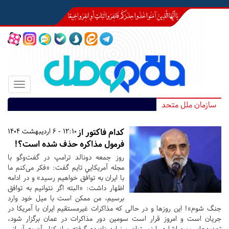
Toggle
igation
سازمان ملل متحد
کدام فاکتور از
12:10 - 6 اردیبهشت 1404
فرمول مذاکره حذف شده است؟!
روز جمعه دونالد ترامپ در گفت‌و‌گو با
مجله آمریکایي تایم گفت‌: «‌فکر می‌کنم ما
با ایران به توافق خواهیم رسید‌» و در ادامه
اظهار داشت‌: «البته اگر نتوانیم به توافق
برسیم، من ممکن است با میل خود وارد
جنگ شوم‌»! این روزها و در حالی که مذاکرات غیر‌مستقیم ایران با آمریکا در
جریان است و امروز قرار است سومین دور مذاکرات در عمان برگزار شود،
تهدیدهای مورد اشاره را نمی‌توان و نباید نادیده گرفته و از کنار آن به آسانی