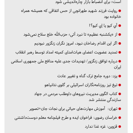
است؛ برای انضباط بازار چاره‌اندیشی شود
روایت فرزند شهید طهرانچی از حس اتفاقی که همیشه همراه
خانواده بود
آي كيو يا اِي كيو؟!
از «یکشنبه عظیم» تا نبرد آتی؛ حزب‌الله خلع سلاح نمی‌شود
اگر این اقدام رضاخان نبود، امروز نگران زنگزور نبودیم
تمدید عضویت اعضای هیات‌امنای کمیته امداد توسط رهبر انقلاب
درباره توافق زنگزور/ تهدیدات جدی علیه منافع ملی جمهوری اسلامی
ایران
یزد:
دوره جامع ترک گناه و تغییر عادت
تیغ تیز روزنامه‌نگاران اسرائیلی بر گلوی نتانیاهو
کتاب الگوی مدیریت نیروهای داوطلب مردمی در جهاد
سازندگی منتشر شد
تهران:
آموزش مهارت‌های حیاتی برای نجات جان+تصویر
خراسان رضوی:
فراخوان ایده و طرح فیلم‌نامه معلم دوست‌داشتنی
قزوین:
غزه غذا ندارد