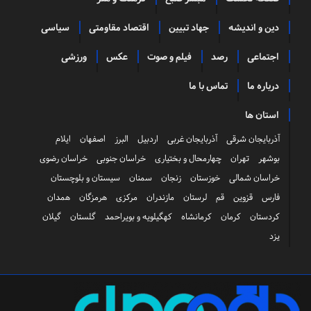
دین و اندیشه
جهاد تبیین
اقتصاد مقاومتی
سیاسی
اجتماعی
رصد
فیلم و صوت
عکس
ورزشی
درباره ما
تماس با ما
استان ها
آذربایجان شرقی
آذربایجان غربی
اردبیل
البرز
اصفهان
ایلام
بوشهر
تهران
چهارمحال و بختیاری
خراسان جنوبی
خراسان رضوی
خراسان شمالی
خوزستان
زنجان
سمنان
سیستان و بلوچستان
فارس
قزوین
قم
لرستان
مازندران
مرکزی
هرمزگان
همدان
کردستان
کرمان
کرمانشاه
کهگیلویه و بویراحمد
گلستان
گیلان
یزد