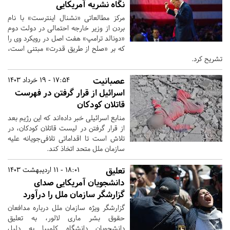
نگاه نشریه آمریکایی
مرکز مطالعاتی «نشنال اینترست» با نام
بردن از وزیر خارجه احتمالی در دولت دوم
«دونالد ترامپ» هفت اصل در رویکرد وی را
که بر «صلح از طریق قدرت» مبتنی است،
تشریح کرد.
عصبانیت
17:54 - 19 خرداد 1403
اسرائیل از قرار گرفتن در فهرست
قاتلان کودکان
منابع اسرائیلی خبر داده‌اند که این رژیم بعد
از قرار گرفتن در لیست قاتلان کودکان، در
تلاش است تا اقداماتی تلافی‌جویانه علیه
سازمان ملل متحد اتخاذ کند.
تعلیق
18:01 - 11 اردیبهشت 1403
دانشجویان آمریکایی صدای
گزارشگر سازمان ملل را درآورد
گزارشگر ویژه سازمان ملل درباره مدافعان
حقوق بشر ماری لالور، به تعلیق
دانشجویان دانشگاه کلمبیا به دلیل