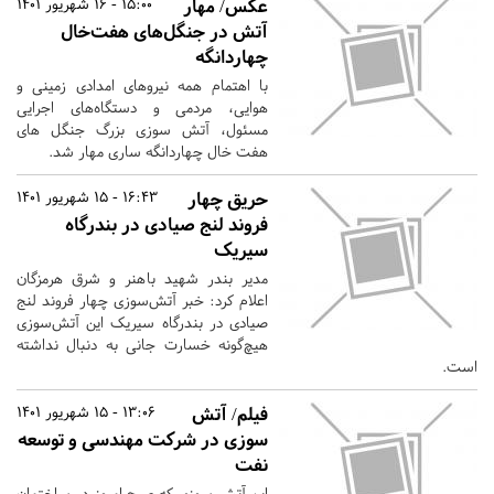
عکس/ مهار
15:00 - 16 شهریور 1401
آتش در جنگل‌های هفت‌خال
چهاردانگه
با اهتمام همه نیروهای امدادی زمینی و
هوایی، مردمی و دستگاه‌های اجرایی
مسئول، آتش سوزی بزرگ جنگل های
هفت خال چهاردانگه ساری مهار شد. ‎
حریق چهار
16:43 - 15 شهریور 1401
فروند لنج صیادی در بندرگاه
سیریک
مدیر بندر شهید باهنر و شرق هرمزگان
اعلام کرد: خبر آتش‌سوزی چهار فروند لنج
صیادی در بندرگاه سیریک این آتش‌سوزی
هیچ‌گونه خسارت جانی به دنبال نداشته
است.
فیلم/ آتش
13:06 - 15 شهریور 1401
سوزی در شرکت مهندسی و توسعه
نفت
این آتش سوزی که صبح امروز در ساختمان