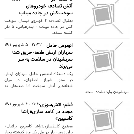
آتش تصادف خودروهای
سوخت‌کش در جاده میناب
بدنبال تصادف ۴ خودروی نیسان سوخت
کش در جاده میناب - بندرعباس، ۵ نفر
کشته شدند.
اتوبوس حامل
17:33 - 5 شهریور 1401
سربازان ارتش طعمه حریق شد/
سرنشینان در سلامت به سر
می‌برند
یک دستگاه اتوبوس حامل سربازان ارتش
در محور شیراز -اصفهان، در میان
شعله‌های آتش سوخت اما صدمه‌ای به
سرنشینان وارد نشده است.
فیلم/ آتش‌سوزی
21:40 - 4 شهریور 1401
مجدد در کاغذ سازی«راشا
کاسپین»
مجتمع کاغذسازی«راشا کاسپین ایرانیان»
برای دومین بار در طی یک ماه گذشته دچار