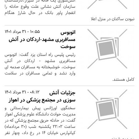
آتش‌سوزی یک خانه در شیراز،کارشناسان
سازمان آتش نشانی علت وقوع حادثه را
انفجار پاور بانک در حال شارژ هنگام
نبودن ساکنان در منزل اعلا
اتوبوس
10:55 - 31 مرداد 1401
مسافربری مشهد-اردکان در آتش
سوخت
رئیس پلیس راه استان یزد گفت: اتوبوس
مسافربری مشهد - اردکان در آتش
سوخت، خوشبختانه به مسافران صدمه ای
وارد نشد و تمامی مسافران در سلامت
کامل هستند.
جزئیات آتش
08:12 - 31 مرداد 1401
سوزی در مجتمع پزشکی در اهواز
سخنگوی اورژانس پیش بیمارستانی و
مدیریت حوادث دانشگاه علوم پزشکی اهواز
گفت: در حادثه حریق مجتمع پزشکی که در
ساعت ۲۲:۰۲ یکشنبه شب (۳۰ مردادماه)
کیانپارس خیابان ۱۴ در رخ داد، چهار نفر
مصدوم شدند.