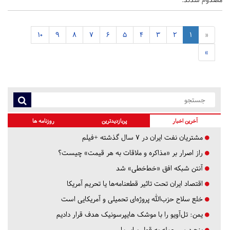
10
9
8
7
6
5
4
3
2
1
«
»
آخرین اخبار
پربازدیدترین
روزنامه ها
مشتریان نفت ایران در ۷ سال گذشته +فیلم
راز اصرار بر «مذاکره و ملاقات به هر قیمت» چیست؟
آنتن شبکه افق «خط‌خطی» شد
اقتصاد ایران تحت تاثیر قطعنامه‌ها یا تحریم‌ آمریکا
خلع سلاح حزب‌الله پروژه‌ای تحمیلی و آمریکایی است
یمن: تل‌آویو را با موشک هایپرسونیک هدف قرار دادیم
پنج درس‌ حمله به قطر برای ما