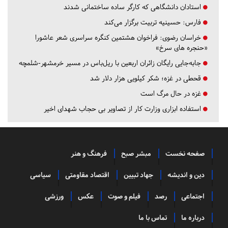
استادان دانشگاهی که کارگر ساده ساختمانی شدند
فارس:
حسینیه تربیت برگزار می‌کند
خراسان رضوی:
فراخوان هشتمین کنگره سراسری شعر عاشورا
«حنجره های سرخ»
جابه‌جایی رایگان زائران اربعین با ریل‌باس در مسیر خرمشهر-شلمچه
قحطی در غزه؛ شکر کیلویی هزار دلار شد
غزه در حال مرگ است
استفاده ابزاری وزارت کار از تصاویر بی حجاب شهدای اخیر
صفحه نخست
مبشر صبح
فرهنگ و هنر
دین و اندیشه
جهاد تبیین
اقتصاد مقاومتی
سیاسی
اجتماعی
رصد
فیلم و صوت
عکس
ورزشی
درباره ما
تماس با ما