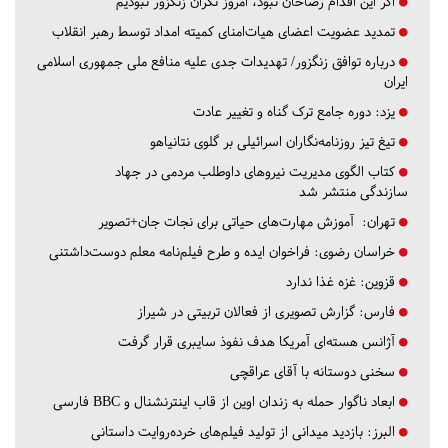
اگر این اقدام رضاخان نبود، امروز نگران زنگزور نبودیم
تمدید عضویت اعضای هیات‌امنای کمیته امداد توسط رهبر انقلاب
درباره توافق زنگزور/ تهدیدات جدی علیه منافع ملی جمهوری اسلامی
ایران
یزد:
دوره جامع ترک گناه و تغییر عادت
تیغ تیز روزنامه‌نگاران اسرائیلی بر گلوی نتانیاهو
کتاب الگوی مدیریت نیروهای داوطلب مردمی در جهاد
سازندگی منتشر شد
تهران:
آموزش مهارت‌های حیاتی برای نجات جان+تصویر
خراسان رضوی:
فراخوان ایده و طرح فیلم‌نامه معلم دوست‌داشتنی
قزوین:
غزه غذا ندارد
فارس:
گزارش تصویری از فعالان تربیتی در شیراز
آژانس هسته‌ای آمریکا هدف نفوذ سایبری قرار گرفت
سخنی دوستانه با آقای عراقچی
ابعاد ناگوار حمله به زندان اوین از قاب اینترنشنال و BBC فارسی
البرز:
بازدید میدانی از تولید فیلم‌های خرده‌روایت داستانی