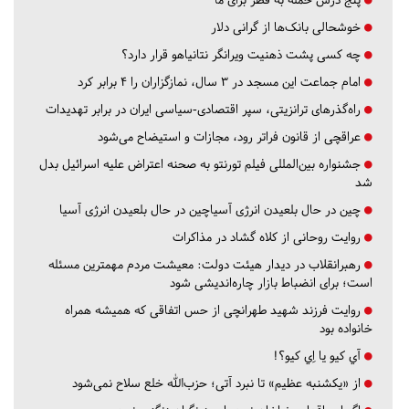
خوشحالی بانک‌ها از گرانی دلار
چه کسی پشت ذهنیت ویرانگر نتانیاهو قرار دارد؟
امام جماعت این مسجد در ۳ سال، نمازگزاران را ۴ برابر کرد
راه‌گذرهای ترانزیتی، سپر اقتصادی-سیاسی ایران در برابر تهدیدات
عراقچی از قانون فراتر رود، مجازات و استیضاح می‌شود
جشنواره بین‌المللی فیلم تورنتو به صحنه اعتراض علیه اسرائیل بدل
شد
چین در حال بلعیدن انرژی آسیاچین در حال بلعیدن انرژی آسیا
روایت روحانی از کلاه گشاد در مذاکرات
رهبرانقلاب در دیدار هیئت دولت: معیشت مردم مهمترین مسئله
است؛ برای انضباط بازار چاره‌اندیشی شود
روایت فرزند شهید طهرانچی از حس اتفاقی که همیشه همراه
خانواده بود
آي كيو يا اِي كيو؟!
از «یکشنبه عظیم» تا نبرد آتی؛ حزب‌الله خلع سلاح نمی‌شود