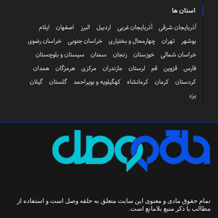
استان ها
آذربایجان شرقی
آذربایجان غربی
اردبیل
البرز
اصفهان
ایلام
بوشهر
تهران
چهارمحال و بختیاری
خراسان جنوبی
خراسان رضوی
خراسان شمالی
خوزستان
زنجان
سمنان
سیستان و بلوچستان
فارس
قزوین
قم
لرستان
مازندران
مرکزی
هرمزگان
همدان
کردستان
کرمان
کرمانشاه
کهگیلویه و بویراحمد
گلستان
گیلان
یزد
تمام حقوق مادی و معنوی این سایت متعلق به
حلقه وصل
است و استفاده از
مطالب با ذکر منبع بلامانع است.