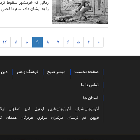
زمانی که خرمشهر سقوط کرد، 
را به ایشان داد، امام با لحن
12
11
10
9
8
7
6
5
4
«
صفحه نخست
مبشر صبح
فرهنگ و هنر
دین 
تماس با ما
استان ها
آذربایجان شرقی
آذربایجان غربی
اردبیل
البرز
اصفهان
ایلا
قزوین
قم
لرستان
مازندران
مرکزی
هرمزگان
همدان
کر