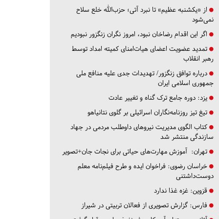
از «یکشنبه عظیم» تا نبرد آتی؛ حزب‌الله خلع سلاح
نمی‌شود
اگر این اقدام رضاخان نبود، امروز نگران زنگزور نبودیم
تمدید عضویت اعضای هیات‌امنای کمیته امداد توسط
رهبر انقلاب
درباره توافق زنگزور/ تهدیدات جدی علیه منافع ملی
جمهوری اسلامی ایران
یزد:
دوره جامع ترک گناه و تغییر عادت
تیغ تیز روزنامه‌نگاران اسرائیلی بر گلوی نتانیاهو
کتاب الگوی مدیریت نیروهای داوطلب مردمی در جهاد
سازندگی منتشر شد
تهران:
آموزش مهارت‌های حیاتی برای نجات جان+تصویر
خراسان رضوی:
فراخوان ایده و طرح فیلم‌نامه معلم
دوست‌داشتنی
قزوین:
غزه غذا ندارد
فارس:
گزارش تصویری از فعالان تربیتی در شیراز