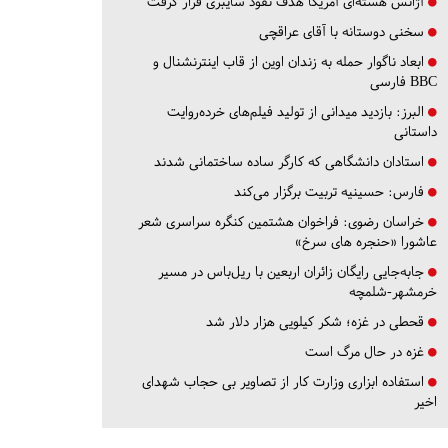
آژانس هسته‌ای آمریکا هدف نفوذ سایبری قرار گرفت
سخنی دوستانه با آقای عراقچی
ابعاد ناگوار حمله به زندان اوین از قاب اینترنشنال و
BBC فارسی
البرز:
بازدید میدانی از تولید فیلم‌های خرده‌روایت
داستانی
استادان دانشگاهی که کارگر ساده ساختمانی شدند
فارس:
حسینیه تربیت برگزار می‌کند
خراسان رضوی:
فراخوان هشتمین کنگره سراسری شعر
عاشورا «حنجره های سرخ»
جابه‌جایی رایگان زائران اربعین با ریل‌باس در مسیر
خرمشهر-شلمچه
قحطی در غزه؛ شکر کیلویی هزار دلار شد
غزه در حال مرگ است
استفاده ابزاری وزارت کار از تصاویر بی حجاب شهدای
اخیر