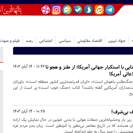
جهاد تبیین
اقتصاد مقاومتی
سیاسی
اجتماعی
رصد
فیلم و صوت
ی با استکبار جهانی آمریکا؛ از طنز و هجو تا
11:46 - 14 آبان 1402
عاتی آمریکا
جنگ‌طلبِ باهوش است»، «ایران قدرتمندترین کشور منطقه است». باورتان
ست‌مداران آمریکایی گفته باشند؟ کتاب «جنگ خوب است» پر است از این
ح.
ف بی‌شرف!
10:28 - 14 آبان 1402
 زیر بار وحشیانه‌ترین حملات هوایی با بدنی خونین در حال نمایش یک اراده
ن هستند که در تاریخ معاصر بی‌نظیر یا کم‌نظیر است. زبان بدن مردم غزه
یونیستی را چند سال به جلو انداخته است.