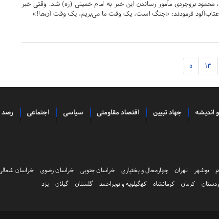
محمود بروجردی مأمور رساندن این خبر به امام خمینی (ره) شد. وقتی خبر
ی عتاب‌آلود فرمودند: «جنگ است، یک وقت ما می‌بریم، یک وقت آن‌‌ها!»
»
13
و اندیشه
جهاد تبیین
اقتصاد مقاومتی
سیاسی
اجتماعی
رصد
م
بوشهر
تهران
چهارمحال و بختیاری
خراسان جنوبی
خراسان رضوی
خراسان شمالی
دستان
کرمان
کرمانشاه
کهگیلویه و بویراحمد
گلستان
گیلان
یزد