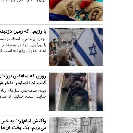
با رژیمی که زمین دزدیده
مهدی ابوطالبی، استاد موسس
با زورگویی وارد در منطقه‌ا
لحاظ حقوقی پذیرفته است که 
روزی که منافقین نوزادان
کشیدند+تصاویر دلخرا
دیدن صحنه‌های قتل‌عام زنان 
جنایت است، جنایتی که منافقین سال ۱۳۶۷ در بیمارستان امام خمینی(ره) اسل
واکنش امام(ره) به خب
می‌بریم، یک وقت آن‌‌ها!