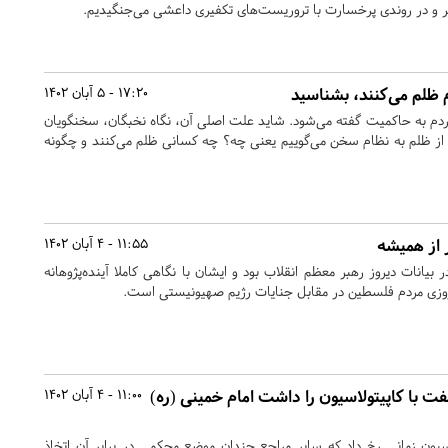
ر و در روندی پرخسارت با تروریست‌های تکفیری داعشی می‌جنگیدیم.
م ظلم می‌کنند، بشناسید
17:20 - 5 آبان 1402
 مردم به حاکمیت گفته می‌شود. شاید علت اصلی آن، نگاه نخبگان، سخنگویان
ی از ظلم به نظام سخن می‌گوییم یعنی چه؟ چه کسانی ظلم می‌کنند و چگونه
 از همیشه
11:55 - 4 آبان 1402
ر بیانات دیروز رهبر معظم انقلاب بود و ایشان با نگاهی کاملا آینده‌پژوهانه
روزی مردم فلسطین در مقابل جنایات رژیم صهیونیستی است.
ت با کاپیتولاسیون را داشت امام خمینی (ره)
11:00 - 4 آبان 1402
ون زمانی رخ داد که سایر مراجع چندان موضع محکمی در برابر آن اتخاذ