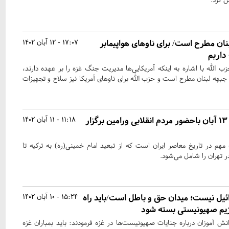
نان مطرح است/ برای ناوهای هواپیمابر
17:07 - 12 آبان 1402
داریم
الله با اشاره به اینکه آمریکایی‌ها مدیریت جنگ غزه را بر عهده دارند،
 جبهه لبنان مطرح است و حزب الله برای ناوهای آمریکا نیز سلاح و تجهیزات
راهپیمایی یوم‌الله 13 آبان باحضور مردم انقلابی ورامین برگزار
11:18 - 11 آبان 1402
واقعه مهم در تاریخ معاصر ایران است که از تبعید امام خمینی(ره) به ترکیه تا
 تهران را شامل می‌شود.
ائیل نیست؛ میدان حق و باطل است/باید راه
15:24 - 10 آبان 1402
ژیم صهیونیستی بسته شود
انش آموزان درباره جنایات صهیونیست‌ها در غزه فرمودند: باید بمباران غزه