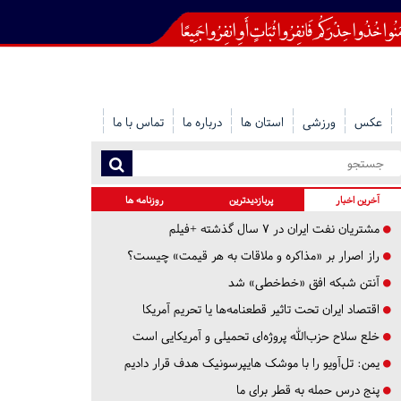
عکس
ورزشی
استان ها
درباره ما
تماس با ما
آخرین اخبار
پربازدیدترین
روزنامه ها
مشتریان نفت ایران در ۷ سال گذشته +فیلم
راز اصرار بر «مذاکره و ملاقات به هر قیمت» چیست؟
آنتن شبکه افق «خط‌خطی» شد
اقتصاد ایران تحت تاثیر قطعنامه‌ها یا تحریم‌ آمریکا
خلع سلاح حزب‌الله پروژه‌ای تحمیلی و آمریکایی است
یمن: تل‌آویو را با موشک هایپرسونیک هدف قرار دادیم
پنج درس‌ حمله به قطر برای ما