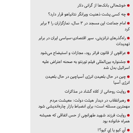
خوشحالی بانک‌ها از گرانی دلار
چه کسی پشت ذهنیت ویرانگر نتانیاهو قرار دارد؟
امام جماعت این مسجد در ۳ سال، نمازگزاران را ۴ برابر
کرد
راه‌گذرهای ترانزیتی، سپر اقتصادی-سیاسی ایران در برابر
تهدیدات
عراقچی از قانون فراتر رود، مجازات و استیضاح می‌شود
جشنواره بین‌المللی فیلم تورنتو به صحنه اعتراض علیه
اسرائیل بدل شد
چین در حال بلعیدن انرژی آسیاچین در حال بلعیدن
انرژی آسیا
روایت روحانی از کلاه گشاد در مذاکرات
رهبرانقلاب در دیدار هیئت دولت: معیشت مردم
مهمترین مسئله است؛ برای انضباط بازار چاره‌اندیشی شود
روایت فرزند شهید طهرانچی از حس اتفاقی که همیشه
همراه خانواده بود
آي كيو يا اِي كيو؟!