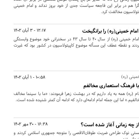
‌گرا هم در برابر این فاجعه سیاست جدی از خود بروز نداند و امام خمینی
تولاسیون مخالفت کرد.
مام خمینی(ره) را برانگیخت
12:17 - 3 آبان 1402
ایمان حسین قزل‌ایاق گفت: امام خمینی (ره) از سال 40 تا سال 43 در سخنرانی خود موضوع وابستگی
ی‌کردند و نقطه عطف این مسأله موضوع کاپیتولاسیون در کشور بود که غیرت
مینی (ره)
10:58 - 1 آبان 1402
با فرهنگ استعماری مخالفم
 (ره)‌ همه به یاد داریم که در بهشت زهرا فرمودند: «ما با سینما مخالف
الفیم.» اما این جمله امام ادامه‌ای دارد که ادامه آن کمتر شنیده شده است.
 از چه زمانی آغاز شده است؟
16:38 - 30 مهر 1402
نیستی نوک طراحی ضربت طوفان‌الاقصی را متوجه جمهوری اسلامی کردند و
ت دانستند.