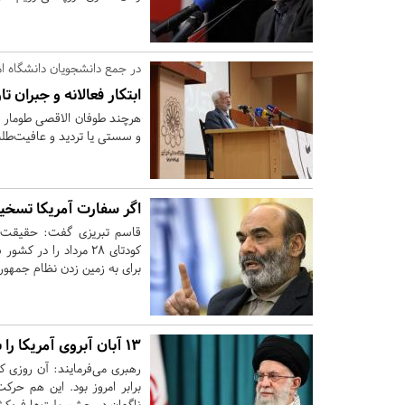
در جمع دانشجویان دانشگاه ام
ابتکار فعالانه و جبران تا
هرچند طوفان الاقصی طومار نق
و سستی یا تردید و عافیت‌طلب
اگر سفارت آمریکا تسخیر نمی‌شد کودتای 
قاسم تبریزی گفت: حقیقت ما
کودتای 28 مرداد را 
برای به زمین زدن نظام جمهوری
13 آبان آبروی آمریکا را برد
رهبری می‌فرمایند: آن روزی ک
برابر امروز بود. این هم حرک
ناگهان در چشم ملت‌ها فروکش