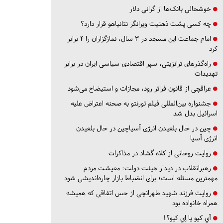
خوشحالی بانک‌ها از گرانی دلار
چه کسی پشت ذهنیت ویرانگر نتانیاهو قرار دارد؟
امام جماعت این مسجد در ۳ سال، نمازگزاران را ۴ برابر
کرد
راه‌گذرهای ترانزیتی، سپر اقتصادی-سیاسی ایران در برابر
تهدیدات
عراقچی از قانون فراتر رود، مجازات و استیضاح می‌شود
جشنواره بین‌المللی فیلم تورنتو به صحنه اعتراض علیه
اسرائیل بدل شد
چین در حال بلعیدن انرژی آسیاچین در حال بلعیدن
انرژی آسیا
روایت روحانی از کلاه گشاد در مذاکرات
رهبرانقلاب در دیدار هیئت دولت: معیشت مردم
مهمترین مسئله است؛ برای انضباط بازار چاره‌اندیشی شود
روایت فرزند شهید طهرانچی از حس اتفاقی که همیشه
همراه خانواده بود
آي كيو يا اِي كيو؟!