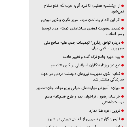
از «یکشنبه عظیم» تا نبرد آتی؛ حزب‌الله خلع سلاح
نمی‌شود
اگر این اقدام رضاخان نبود، امروز نگران زنگزور نبودیم
تمدید عضویت اعضای هیات‌امنای کمیته امداد توسط
رهبر انقلاب
درباره توافق زنگزور/ تهدیدات جدی علیه منافع ملی
جمهوری اسلامی ایران
یزد:
دوره جامع ترک گناه و تغییر عادت
تیغ تیز روزنامه‌نگاران اسرائیلی بر گلوی نتانیاهو
کتاب الگوی مدیریت نیروهای داوطلب مردمی در جهاد
سازندگی منتشر شد
تهران:
آموزش مهارت‌های حیاتی برای نجات جان+تصویر
خراسان رضوی:
فراخوان ایده و طرح فیلم‌نامه معلم
دوست‌داشتنی
قزوین:
غزه غذا ندارد
فارس:
گزارش تصویری از فعالان تربیتی در شیراز