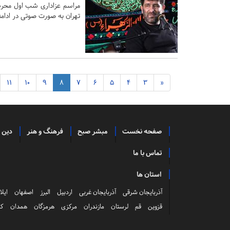
تهران به صورت صوتی در ادامه
11
10
9
8
7
6
5
4
3
«
صفحه نخست
مبشر صبح
فرهنگ و هنر
دین 
تماس با ما
استان ها
آذربایجان شرقی
آذربایجان غربی
اردبیل
البرز
اصفهان
ایلا
قزوین
قم
لرستان
مازندران
مرکزی
هرمزگان
همدان
کر