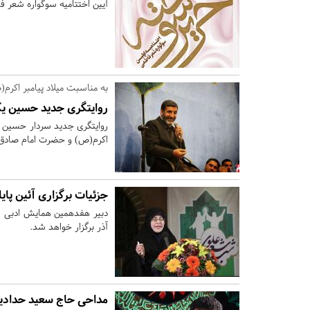
آیین اختتامیه سوگواره شعر ف
به مناسبت میلاد پیامبر اکرم
روایتگری جدید حسین ی
روایتگری جدید سردار حسین یک
اکرم(ص) و حضرت امام صادق(ع
جزئیات برگزاری آئین پ
آذر برگزار خواهد شد.
مداحی حاج سعید حداد