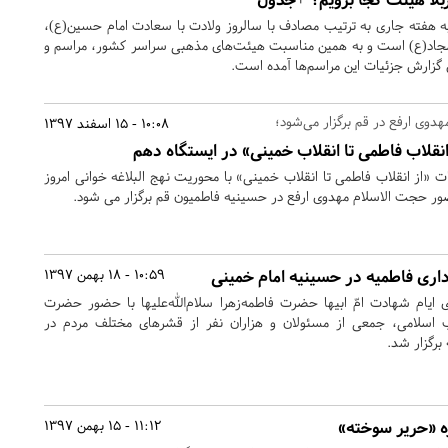
 هفته جاری به ترتیب مصادف با سالروز ولادت با سعادت امام حسین(ع)،
جاد(ع) است و به همین مناسبت هیئت‌های مذهبی سراسر کشور، مراسم و
ن گزارش جزئیات این مراسم‌ها آمده است.
دوی ارفع در قم برگزار می‌شود؛
10:08 - 15 اسفند 1397
قلاب فاطمی تا انقلاب خمینی» در ایستگاه دهم
از انقلاب فاطمی تا انقلاب خمینی» با محوریت نهج البلاغه خوانی امروز
اری فاطمیه در حسینیه امام خمینی
10:59 - 18 بهمن 1397
ایام شهادت امّ ابیها حضرت فاطمه‌زهرا سلام‌الله‌علیها با حضور حضرت
لاب اسلامی، جمعی از مسئولان و هزاران نفر از قشرهای مختلف مردم در
برگزار شد.
ه «حریر سوخته»
11:12 - 15 بهمن 1397