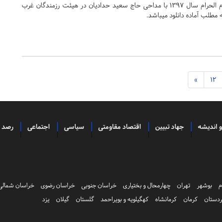
مراسم عزاداری شب اول محرم الحرام سال 1397 با مداحی حاج سعید حدادیان در هیئت رزمندگان غرب
 مطلب آماده دانلود میباشد.
»
12
و اندیشه
جهاد تبیین
اقتصاد مقاومتی
سیاسی
اجتماعی
رصد
م
بوشهر
تهران
چهارمحال و بختیاری
خراسان جنوبی
خراسان رضوی
خراسان شمالی
دستان
کرمان
کرمانشاه
کهگیلویه و بویراحمد
گلستان
گیلان
یزد