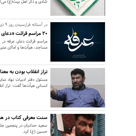
شادی و ذکر اهل بیت(ع) می‌ک
در آستانه فرارسیدن روز ۹ ذی‌الحجه؛
۲۰ مراسم قرائت «دعای عرفه» در تهران +جدول
مراسم قرائت دعای عرفه در روز
مساجد، هیأت‌ها و اماکن متبرک
تراز انقلاب بودن به مع
مسئول دفتر ادبیات نهاد نمای
انسانی هیأت‌ها گفت: تراز ان
سنت معرفی کتاب در هیا
سعید حدادیان در پنجمین جلسه
حسین (ع) کرد.