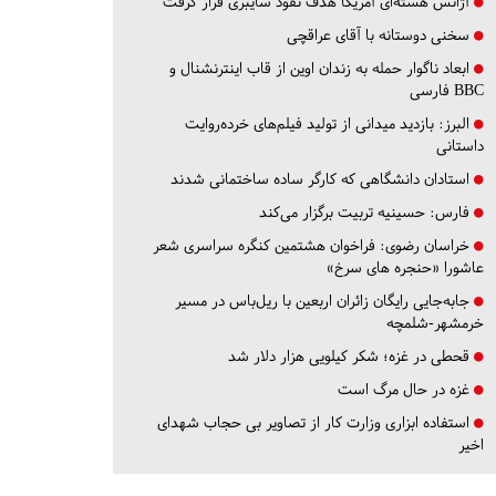
آژانس هسته‌ای آمریکا هدف نفوذ سایبری قرار گرفت
سخنی دوستانه با آقای عراقچی
ابعاد ناگوار حمله به زندان اوین از قاب اینترنشنال و
BBC فارسی
البرز:
بازدید میدانی از تولید فیلم‌های خرده‌روایت
داستانی
استادان دانشگاهی که کارگر ساده ساختمانی شدند
فارس:
حسینیه تربیت برگزار می‌کند
خراسان رضوی:
فراخوان هشتمین کنگره سراسری شعر
عاشورا «حنجره های سرخ»
جابه‌جایی رایگان زائران اربعین با ریل‌باس در مسیر
خرمشهر-شلمچه
قحطی در غزه؛ شکر کیلویی هزار دلار شد
غزه در حال مرگ است
استفاده ابزاری وزارت کار از تصاویر بی حجاب شهدای
اخیر