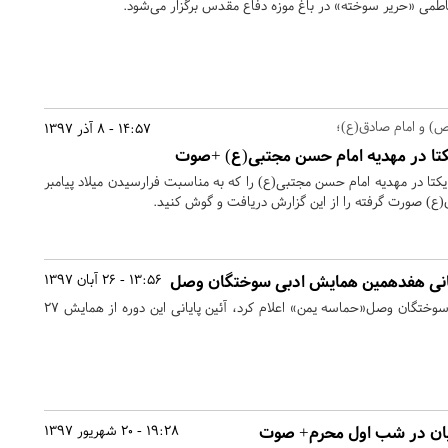
اطمی «حریر سوخته» در باغ موزه دفاع مقدس برگزار می‌شود.
(ص) و امام صادق(ع)؛
14:57 - 8 آذر 1397
کتا در مهدیه امام حسن مجتبی(ع) +صوت
تا در مهدیه امام حسن مجتبی(ع) را که به مناسبت فرارسیدن میلاد پیامبر
) صورت گرفته را از این گزارش دریافت و گوش کنید.
ایانی هفدهمین همایش ادبی سوختگان وصل
13:56 - 26 آبان 1397
دبیر هفدهمین همایش ادبی سوختگان وصل«حماسه یمن» اعلام کرد، آئین پایانی این دوره از همایش 27
یان در شب اول محرم+ صوت
19:28 - 20 شهریور 1397