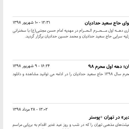
وای حاج سعید حدادیان
12:31 - 10 شهریور 1398
اداری دهــه اول مـــحــرم الـحــرام در مهدیه امام حسن مجتبی(ع) با سخنرانی
ثیه سرایی حاج سعید حدادیان و محمد حسین حدادیان برگزار گردید.
 دهه اول محرم ۹۸
16:24 - 9 شهریور 1398
صوت مداحی های دهه اول محرم سال ۱۳۹۸ حاج سعید حدادیان را در ادامه می توانید مشاهده و دانلود
13:02 - 28 مرداد 1398
ئت‌های مذهبی تهران را که در شب و روز عید غدیر اقدام به برپایی مراسم