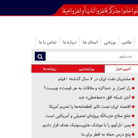
عکس
ورزشی
استان ها
درباره ما
تماس با ما
آخرین اخبار
پربازدیدترین
روزنامه ها
مشتریان نفت ایران در ۷ سال گذشته +فیلم
راز اصرار بر «مذاکره و ملاقات به هر قیمت» چیست؟
آنتن شبکه افق «خط‌خطی» شد
اقتصاد ایران تحت تاثیر قطعنامه‌ها یا تحریم‌ آمریکا
خلع سلاح حزب‌الله پروژه‌ای تحمیلی و آمریکایی است
یمن: تل‌آویو را با موشک هایپرسونیک هدف قرار دادیم
پنج درس‌ حمله به قطر برای ما