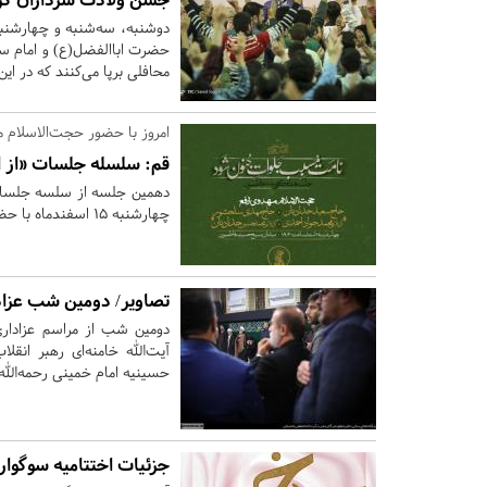
دوشنبه، سه‌شنبه و چهارشنبه
حضرت اباالفضل(ع) و امام س
محافلی برپا می‌کنند که در ای
امروز با حضور حجت‌الاسلام مه
قم:
سلسله جلسات «از ان
دهمین جلسه از سلسه جلسات «
چهارشنبه ۱۵ اسفندماه با حضور حجت الاسلام مهدوی ارفع در حسینیه فاطمیون قم برگزار می شود.
تصاویر/ دومین شب عزاد
دومین شب از مراسم عزاداری 
آیت‌الله خامنه‌ای رهبر انق
حسینیه امام خمینی رحمه‌الله 
جزئیات اختتامیه سوگوار