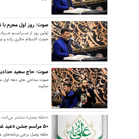
صوت/ روز اول محرم با ن
اولین روز از مـــراســم عـــز
حجت الاسلام حائری زاده و مر
صوت/ حاج سعید حدادیان؛
نمایید.
«حلقه وصل» منتشر می‌کند؛
۵۰ مراسم جشن «عید غدیر» در تهران +پوستر
حلقه وصل برخی برنامه‌های هی