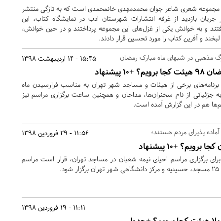
 مجموعه شعری شاعر جوان محمدمهدی خانمحمدی است که به تازگی منتشر
جریان بازدید از غرفه انتشارات شهرستان ادب در نمایشگاه کتاب، این
ند و به خوانش یکی از غزل‌های این مجموعه پرداختند و در حین خوانش،
لبخند و آفرین کتاب را مورد تحسین قرار دادند.
زرگ مذهبی در شبهای ماه مبارک رمضان
15:45 - 14 اردیبهشت 1398
۱ پیشنهاد
ه برنامه‌های برخی از هیئات و مساجد شهر تهران به مناسب فرارسیدن ماه
جزئیاتی از نام سخنران‌ها، مداحان و همچنین ساعت برگزاری مراسم نیز
‌ها هم در این گزارش آمده است.
آماده پذیرای مردم هستند؛
11:56 - 29 فروردین 1398
رویم؟ +۱۰ پیشنهاد
برای برگزاری مراسم احیای نیمه شعبان در مساجد تهران، قرار است مراسم
د.
11:11 - 19 فروردین 1398
لا هیئت کجا برویم؟ +جدول