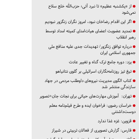
از «یکشنبه عظیم» تا نبرد آتی؛ حزب‌الله خلع سلاح
نمی‌شود
اگر این اقدام رضاخان نبود، امروز نگران زنگزور نبودیم
تمدید عضویت اعضای هیات‌امنای کمیته امداد توسط
رهبر انقلاب
درباره توافق زنگزور/ تهدیدات جدی علیه منافع ملی
جمهوری اسلامی ایران
یزد:
دوره جامع ترک گناه و تغییر عادت
تیغ تیز روزنامه‌نگاران اسرائیلی بر گلوی نتانیاهو
کتاب الگوی مدیریت نیروهای داوطلب مردمی در جهاد
سازندگی منتشر شد
تهران:
آموزش مهارت‌های حیاتی برای نجات جان+تصویر
خراسان رضوی:
فراخوان ایده و طرح فیلم‌نامه معلم
دوست‌داشتنی
قزوین:
غزه غذا ندارد
فارس:
گزارش تصویری از فعالان تربیتی در شیراز