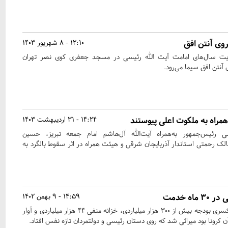
وی آنتن افق
12:10 - 8 شهریور 1403
ت سال‌های امامت آیت الله رئیسی در مسجد جعفری کوی نصر تهران
همراه به ملکوت اعلی پیوستند
14:24 - 31 اردیبهشت 1403
سی رئیس‌جمهور به‌همراه آیت‌الله آل‌هاشم امام جمعه تبریز، حسین
مالک رحمتی استاندار آذربایجان شرقی و هیئت همراه در اثر سقوط بالگرد به
14:59 - 9 بهمن 1402
دولت که تحویل رئیسی شد کسری بودجه بیش از 300 هزار میلیاردی، خزانه منفی 44 هزار میلیاردی و آوار
کرونا بود میراثی شد که روی دستان رئیسی و دولتمردان تازه نفس افتاد.