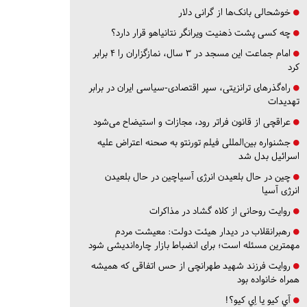
خوشحالی بانک‌ها از گرانی دلار
چه کسی پشت ذهنیت ویرانگر نتانیاهو قرار دارد؟
امام جماعت این مسجد در ۳ سال، نمازگزاران را ۴ برابر
کرد
راه‌گذرهای ترانزیتی، سپر اقتصادی-سیاسی ایران در برابر
تهدیدات
عراقچی از قانون فراتر رود، مجازات و استیضاح می‌شود
جشنواره بین‌المللی فیلم تورنتو به صحنه اعتراض علیه
اسرائیل بدل شد
چین در حال بلعیدن انرژی آسیاچین در حال بلعیدن
انرژی آسیا
روایت روحانی از کلاه گشاد در مذاکرات
رهبرانقلاب در دیدار هیئت دولت: معیشت مردم
مهمترین مسئله است؛ برای انضباط بازار چاره‌اندیشی شود
روایت فرزند شهید طهرانچی از حس اتفاقی که همیشه
همراه خانواده بود
آي كيو يا اِي كيو؟!