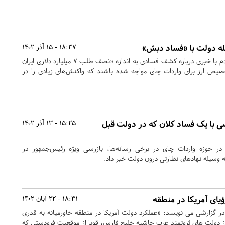
له دولت با «فساد دبش»
18:37 - 15 آذر 1402
این روزها شاید بسیاری از مردم با خبری درباره کشف فسادی به اندازه «نصف طلب ۷ میلیارد دلاری ایران
خصیص ارز برای واردات چای مواجه شده باشند که واکنش‌های زیادی را در
ی با یک فساد کلان که در دولت قبل
15:25 - 13 آذر 1402
در حوزه واردات چای در برخی رسانه‌ها، بازرسی ویژه رئیس‌جمهور در
 وسیله نهادهای نظارتی درون دولت خبر داد.
ؤیای آمریکا در منطقه
18:31 - 22 آبان 1402
در گزارشی می نویسد: «عملکرد دولت آمریکا در منطقه خاورمیانه به قدری
از دولت های ثروتمند عرب حاشیه خلیج فارس، قویا از موقعیت فرودستی که