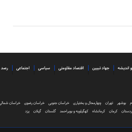
و اندیشه
جهاد تبیین
اقتصاد مقاومتی
سیاسی
اجتماعی
رصد
م
بوشهر
تهران
چهارمحال و بختیاری
خراسان جنوبی
خراسان رضوی
خراسان شمالی
دستان
کرمان
کرمانشاه
کهگیلویه و بویراحمد
گلستان
گیلان
یزد