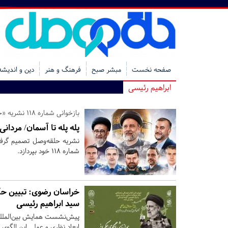
صفحه نخست
مبشر صبح
فرهنگ و هنر
دین و اندیشه
ابراهیم رئیسی
بازخوانی شماره 118 نشریه «حلقه‌وصل» در سالگرد تلخ پرواز اردیبهشت
پله پله تا آسمان/ مردان
نشریه حلقه‌وصل تصمیم گرفته
شماره 118 خود بپردازد.
خراسان رضوی:
تبیین حک
سید ابراهیم رئیسی
پیش‌نشست همایش بین‌المللی 
ابعاد نظری و عملی این الگوی 