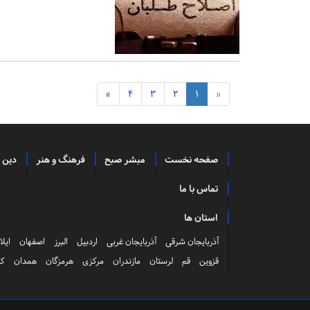
»
4
3
2
1
«
صفحه نخست
مبشر صبح
فرهنگ و هنر
دین 
تماس با ما
استان ها
آذربایجان شرقی
آذربایجان غربی
اردبیل
البرز
اصفهان
ایلا
قزوین
قم
لرستان
مازندران
مرکزی
هرمزگان
همدان
کر