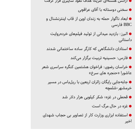
آژانس هسته‌ای آمریکا هدف نفوذ سایبری قرار گرفت
سخنی دوستانه با آقای عراقچی
ابعاد ناگوار حمله به زندان اوین از قاب اینترنشنال و
BBC فارسی
البرز:
بازدید میدانی از تولید فیلم‌های خرده‌روایت
داستانی
استادان دانشگاهی که کارگر ساده ساختمانی شدند
فارس:
حسینیه تربیت برگزار می‌کند
خراسان رضوی:
فراخوان هشتمین کنگره سراسری شعر
عاشورا «حنجره های سرخ»
جابه‌جایی رایگان زائران اربعین با ریل‌باس در مسیر
خرمشهر-شلمچه
قحطی در غزه؛ شکر کیلویی هزار دلار شد
غزه در حال مرگ است
استفاده ابزاری وزارت کار از تصاویر بی حجاب شهدای
اخیر