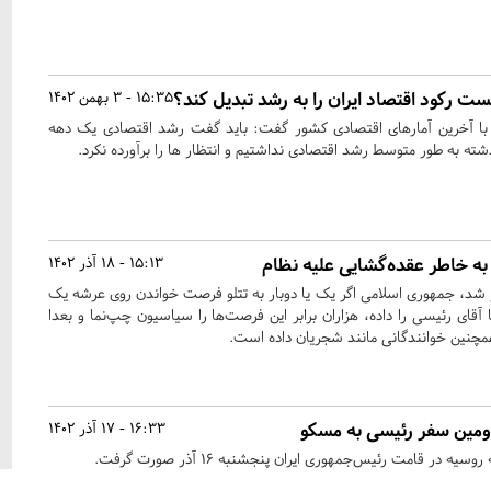
ت رکود اقتصاد ایران را به رشد تبدیل کند؟
15:35 - 3 بهمن 1402
 با آخرین آمارهای اقتصادی کشور گفت: باید گفت رشد اقتصادی یک دهه
ه به طور متوسط رشد اقتصادی نداشتیم و انتظار ها را برآورده نکرد.
ه خاطر عقده‌گشایی علیه نظام
15:13 - 18 آذر 1402
آور شد، جمهوری اسلامی اگر یک یا دوبار به تتلو فرصت خواندن روی عرشه یک
 یا ملاقات در سال 1396 با آقای رئیسی را داده، هزاران برابر این فرصت‌ها را سیاسیون چپ‌نما و بعدا
مچنین خوانندگانی مانند شجریان داده است.
دومین سفر رئیسی به مسکو
16:33 - 17 آذر 1402
 در قامت رئیس‌جمهوری ایران پنجشنبه ۱۶ آذر صورت گرفت.