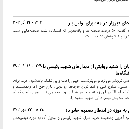
ای «پرواز در مه» برای اولین بار
13:11 - 24 آذر 1403
کارگردان مستند «پرواز در مه» گفت: ۵۰ درصد صحنه ها و پلان‌هایی که استفاده شده صحنه‌هایی است
میشود و قبلا پخش نشده است.
 را شنید/روایتی از دیدارهای شهید رئیسی با
12:40 - 18 آذر 1403
گاه‌ها
حس نزدیکی می‌کرد و می‌تونست خیلی راحت و بی تکلف باهاشون حرف بزنه.
شی، شلوغ کنی و تند ترین حرف‌ها رو بزنی، بازم حاج آقا وایمیستاد و
عا حاج آقا در این زمینه منحصر به فرد بود. صمیمی تر از هر مقام دیگه ای
نت. خدایش بیامرزد این شهید سعید را.
به موزه در انتظار تصمیم خانواده
10:35 - 22 مهر 1403
ره آخرین وضعیت خرید منزل شهید رئیسی و تبدیل آن به موزه توضیحاتی