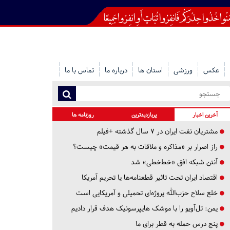
عکس
ورزشی
استان ها
درباره ما
تماس با ما
آخرین اخبار
پربازدیدترین
روزنامه ها
مشتریان نفت ایران در ۷ سال گذشته +فیلم
راز اصرار بر «مذاکره و ملاقات به هر قیمت» چیست؟
آنتن شبکه افق «خط‌خطی» شد
اقتصاد ایران تحت تاثیر قطعنامه‌ها یا تحریم‌ آمریکا
خلع سلاح حزب‌الله پروژه‌ای تحمیلی و آمریکایی است
یمن: تل‌آویو را با موشک هایپرسونیک هدف قرار دادیم
پنج درس‌ حمله به قطر برای ما