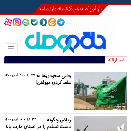
Toggle
igation
انصارالله
وقتی سعودی‌ها به
11:29 - 21 آبان 1400
غلط کردن میوفتن!
ریاض چگونه
18:32 - 16 آبان 1400
دست تسلیم را در استان مارب بالا