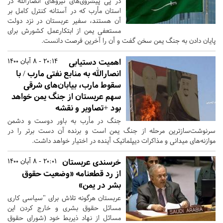
در پی پیشروی‌های نیروهای انصارالله در
استان مأرب که در آستانه کنترل کامل بر
آن هستند، سفیر عربستان در نزد دولت
مستعفی یمن از ابتکارعمل کشورش برای
پایان دادن به جنگ یمن سخن گفت و آن را آخرین فرصت دانست‌.
اهمیت دستیابی
20:14 - 8 آبان 1400
انصارالله به منابع نفتی مارب / با
سقوط مارب، بیابان‌های شرقی
سهم عربستان از جنگ یمن خواهد
بود +تصاویر و نقشه
جنگ در مأرب به باور دوست و دشمن
سرنوشت‌سازترین مرحله از جنگ یمن است و برنده آن دست برتر را در
موازنه‌های میدانی و مذاکرات دیپلماتیک آینده در اختیار خواهد داشت.
خرسندی عربستان
20:01 - 8 آبان 1400
از رد قطعنامه «وضعیت حقوق
بشر در یمن»
عربستان هرگونه تلاش برای "سیاسی کاری
مسائل حقوق بشری و خارج کردن این
مسائل از نهاد ذیربط خود (شورای حقوق