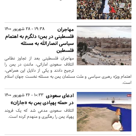
مهاجران
19:38 - 28 شهریور 1400
فلسطینی در یمن؛ دلگرم به اهتمام
سیاسی انصارالله به مسئله
فلسطین
مهاجران فلسطینی بعد از تجاوز نظامی
ائتلاف سعودی اماراتی، ماندن در یمن را
ترجیح دادند و یکی از دلایل این همراهی،
اهتمام ویژه رهبری سیاسی و ملت مسلمان یمن به مسئله نخست جهان اسلام
است.
ادعای سعودی
10:33 - 26 شهریور 1400
در حمله پهپادی یمن به «جازان»
ائتلاف سعودی مدعی شد که یک فروند
پهپاد یمن را رهگیری و منهدم کرده است.