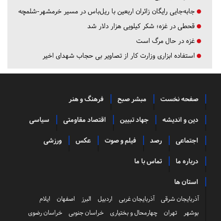
جابه‌جایی رایگان زائران اربعین با ریل‌باس در مسیر خرمشهر-شلمچه
قحطی در غزه؛ شکر کیلویی هزار دلار شد
غزه در حال مرگ است
استفاده ابزاری وزارت کار از تصاویر بی حجاب شهدای اخیر
صفحه نخست
مبشر صبح
فرهنگ و هنر
دین و اندیشه
جهاد تبیین
اقتصاد مقاومتی
سیاسی
اجتماعی
رصد
فیلم و صوت
عکس
ورزشی
درباره ما
تماس با ما
استان ها
آذربایجان شرقی
آذربایجان غربی
اردبیل
البرز
اصفهان
ایلام
بوشهر
تهران
چهارمحال و بختیاری
خراسان جنوبی
خراسان رضوی