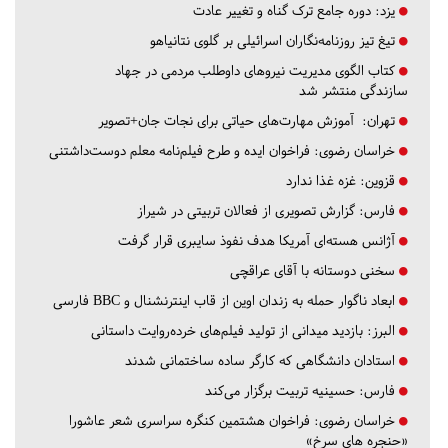
یزد:
دوره جامع ترک گناه و تغییر عادت
تیغ تیز روزنامه‌نگاران اسرائیلی بر گلوی نتانیاهو
کتاب الگوی مدیریت نیروهای داوطلب مردمی در جهاد
سازندگی منتشر شد
تهران:
آموزش مهارت‌های حیاتی برای نجات جان+تصویر
خراسان رضوی:
فراخوان ایده و طرح فیلم‌نامه معلم دوست‌داشتنی
قزوین:
غزه غذا ندارد
فارس:
گزارش تصویری از فعالان تربیتی در شیراز
آژانس هسته‌ای آمریکا هدف نفوذ سایبری قرار گرفت
سخنی دوستانه با آقای عراقچی
ابعاد ناگوار حمله به زندان اوین از قاب اینترنشنال و BBC فارسی
البرز:
بازدید میدانی از تولید فیلم‌های خرده‌روایت داستانی
استادان دانشگاهی که کارگر ساده ساختمانی شدند
فارس:
حسینیه تربیت برگزار می‌کند
خراسان رضوی:
فراخوان هشتمین کنگره سراسری شعر عاشورا
«حنجره های سرخ»