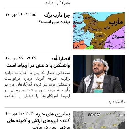
بشر) " را رد کرد.
چرا مأرب برگ
22:55 - 26 مهر 1400
برنده یمن است؟
انصارالله:
09:25 - 25 مهر 1400
واشنگتن با داعش در ارتباط است
سخنگوی انصارالله یمن با اشاره به بیانیه
وزارت خارجه آمریکا درباره درخواست
واشنگتن برای باز کردن گذرگاه‌های امن در
مأرب به بهانه عبور و تردد مجروحان، بر
ارتباط آمریکایی‌ها با داعش و القاعده
دلالت دارد.
پیشروی های خیره
20:30 - 21 مهر 1400
کننده نیروهای ارتش و کمیته های
مردمی یمن در مأرب