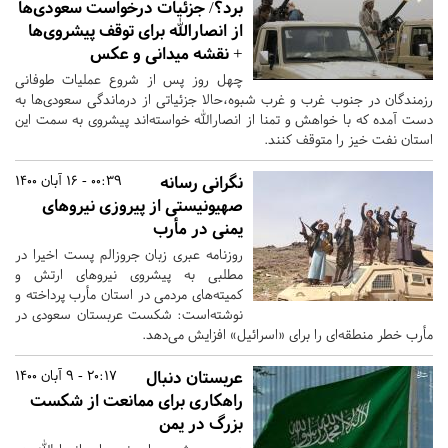
برد؟/ جزئیات درخواست سعودی‌ها
از انصارالله برای توقف پیشروی‌ها
+ نقشه میدانی و عکس
چهل روز پس از شروع عملیات طوفانی
رزمندگان در جنوب غرب و غرب شبوه،حالا جزئیاتی از درماندگی سعودی‌ها به
دست آمده که با خواهش و تمنا از انصارالله خواسته‌اند پیشروی به سمت این
استان نفت خیز را متوقف کنند.
نگرانی رسانه
00:39 - 16 آبان 1400
صهیونیستی از پیروزی نیروهای
یمنی در مأرب
روزنامه عبری زبان جروزالم پست اخیرا در
مطلبی به پیشروی نیروهای ارتش و
کمیته‌های مردمی در استان مأرب پرداخته و
نوشته‌است: شکست عربستان سعودی در
مأرب خطر منطقه‌ای را برای «اسرائیل» افزایش می‌دهد.
عربستان دنبال
20:17 - 9 آبان 1400
راهکاری برای ممانعت از شکست
بزرگ در یمن