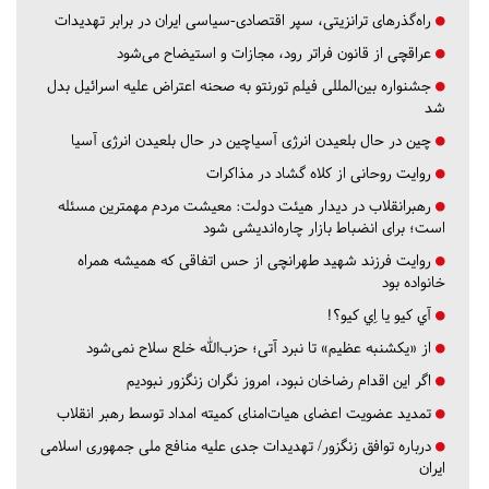
راه‌گذرهای ترانزیتی، سپر اقتصادی-سیاسی ایران در برابر تهدیدات
عراقچی از قانون فراتر رود، مجازات و استیضاح می‌شود
جشنواره بین‌المللی فیلم تورنتو به صحنه اعتراض علیه اسرائیل بدل
شد
چین در حال بلعیدن انرژی آسیاچین در حال بلعیدن انرژی آسیا
روایت روحانی از کلاه گشاد در مذاکرات
رهبرانقلاب در دیدار هیئت دولت: معیشت مردم مهمترین مسئله
است؛ برای انضباط بازار چاره‌اندیشی شود
روایت فرزند شهید طهرانچی از حس اتفاقی که همیشه همراه
خانواده بود
آي كيو يا اِي كيو؟!
از «یکشنبه عظیم» تا نبرد آتی؛ حزب‌الله خلع سلاح نمی‌شود
اگر این اقدام رضاخان نبود، امروز نگران زنگزور نبودیم
تمدید عضویت اعضای هیات‌امنای کمیته امداد توسط رهبر انقلاب
درباره توافق زنگزور/ تهدیدات جدی علیه منافع ملی جمهوری اسلامی
ایران