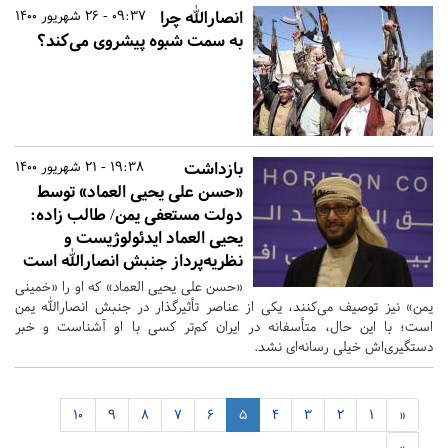
انصارالله چرا
09:37 - 26 شهریور 1400
به سمت شبوه پیشروی می‌کند؟
بازداشت
19:38 - 21 شهریور 1400
«حسن علی یحیی العماد» توسط
دولت مستعفی یمن/ طالب زاده:
یحیی العماد ایدئولوژیست و
نظریه‌پرداز جنبش انصارالله است
«حسن علی یحیی العماد» که او را «خمینی
یمن» نیز توصیف می‌کنند، یکی از عناصر تأثیرگذار در جنبش انصارالله یمن
است؛ با این حال، متأسفانه در ایران کم‌تر کسی با او آشناست و خبر
دستگیری‌اش خیلی رسانه‌ای نشد.
10
9
8
7
6
5
4
3
2
1
«