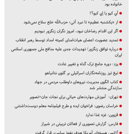
خانواده بود
آي كيو يا اِي كيو؟!
از «یکشنبه عظیم» تا نبرد آتی؛ حزب‌الله خلع سلاح نمی‌شود
اگر این اقدام رضاخان نبود، امروز نگران زنگزور نبودیم
تمدید عضویت اعضای هیات‌امنای کمیته امداد توسط رهبر انقلاب
درباره توافق زنگزور/ تهدیدات جدی علیه منافع ملی جمهوری اسلامی
ایران
یزد:
دوره جامع ترک گناه و تغییر عادت
تیغ تیز روزنامه‌نگاران اسرائیلی بر گلوی نتانیاهو
کتاب الگوی مدیریت نیروهای داوطلب مردمی در جهاد
سازندگی منتشر شد
تهران:
آموزش مهارت‌های حیاتی برای نجات جان+تصویر
خراسان رضوی:
فراخوان ایده و طرح فیلم‌نامه معلم دوست‌داشتنی
قزوین:
غزه غذا ندارد
فارس:
گزارش تصویری از فعالان تربیتی در شیراز
آژانس هسته‌ای آمریکا هدف نفوذ سایبری قرار گرفت