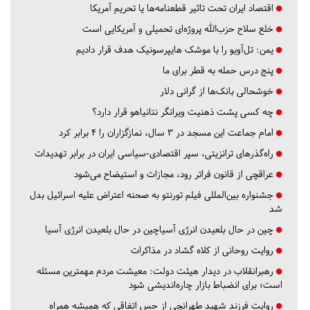
اقتصاد ایران تحت تاثیر قطعنامه‌ها یا تحریم‌ آمریکا
خلع سلاح حزب‌الله پروژه‌ای تحمیلی و آمریکایی است
یمن: تل‌آویو را با موشک هایپرسونیک هدف قرار دادیم
پنج درس‌ حمله به قطر برای ما
خوشحالی بانک‌ها از گرانی دلار
چه کسی پشت ذهنیت ویرانگر نتانیاهو قرار دارد؟
امام جماعت این مسجد در ۳ سال، نمازگزاران را ۴ برابر کرد
راه‌گذرهای ترانزیتی، سپر اقتصادی-سیاسی ایران در برابر تهدیدات
عراقچی از قانون فراتر رود، مجازات و استیضاح می‌شود
جشنواره بین‌المللی فیلم تورنتو به صحنه اعتراض علیه اسرائیل بدل
شد
چین در حال بلعیدن انرژی آسیاچین در حال بلعیدن انرژی آسیا
روایت روحانی از کلاه گشاد در مذاکرات
رهبرانقلاب در دیدار هیئت دولت: معیشت مردم مهمترین مسئله
است؛ برای انضباط بازار چاره‌اندیشی شود
روایت فرزند شهید طهرانچی از حس اتفاقی که همیشه همراه