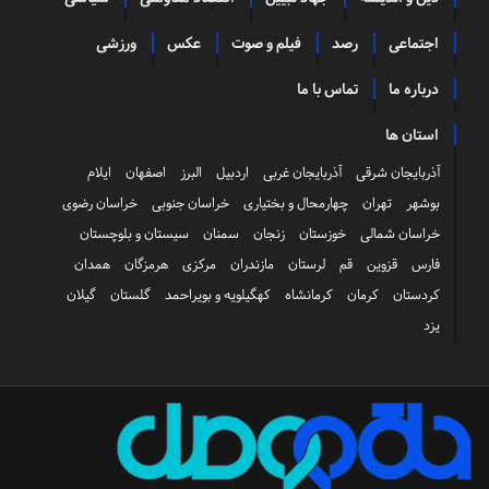
اجتماعی
رصد
فیلم و صوت
عکس
ورزشی
درباره ما
تماس با ما
استان ها
آذربایجان شرقی
آذربایجان غربی
اردبیل
البرز
اصفهان
ایلام
بوشهر
تهران
چهارمحال و بختیاری
خراسان جنوبی
خراسان رضوی
خراسان شمالی
خوزستان
زنجان
سمنان
سیستان و بلوچستان
فارس
قزوین
قم
لرستان
مازندران
مرکزی
هرمزگان
همدان
کردستان
کرمان
کرمانشاه
کهگیلویه و بویراحمد
گلستان
گیلان
یزد