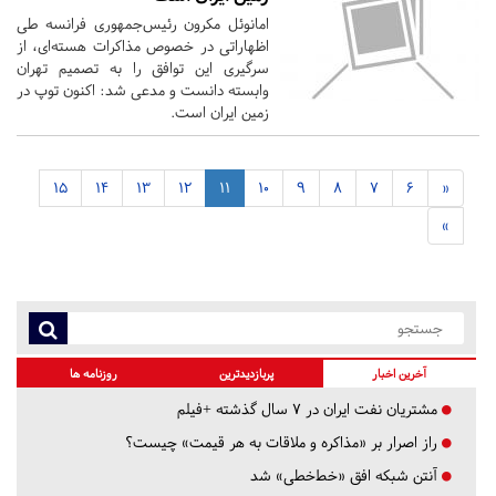
امانوئل مکرون رئیس‌جمهوری فرانسه طی
اظهاراتی در خصوص مذاکرات هسته‌ای، از
سرگیری این توافق را به تصمیم تهران
وابسته دانست و مدعی شد: اکنون توپ در
زمین ایران است.
15
14
13
12
11
10
9
8
7
6
«
»
آخرین اخبار
پربازدیدترین
روزنامه ها
مشتریان نفت ایران در ۷ سال گذشته +فیلم
راز اصرار بر «مذاکره و ملاقات به هر قیمت» چیست؟
آنتن شبکه افق «خط‌خطی» شد