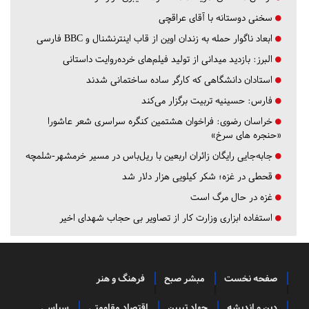
سخنی دوستانه با آقای عراقچی
ابعاد ناگوار حمله به زندان اوین از قاب اینترنشنال و BBC فارسی
البرز:
بازدید میدانی از تولید فیلم‌های خرده‌روایت داستانی
استادان دانشگاهی که کارگر ساده ساختمانی شدند
فارس:
حسینیه تربیت برگزار می‌کند
خراسان رضوی:
فراخوان هشتمین کنگره سراسری شعر عاشورا
«حنجره های سرخ»
جابه‌جایی رایگان زائران اربعین با ریل‌باس در مسیر خرمشهر-شلمچه
قحطی در غزه؛ شکر کیلویی هزار دلار شد
غزه در حال مرگ است
استفاده ابزاری وزارت کار از تصاویر بی حجاب شهدای اخیر
صفحه نخست
مبشر صبح
فرهنگ و هنر
دین و اندیشه
جهاد تبیین
اقتصاد مقاومتی
سیاسی