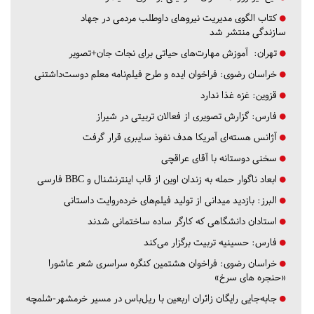
کتاب الگوی مدیریت نیروهای داوطلب مردمی در جهاد
سازندگی منتشر شد
تهران:
آموزش مهارت‌های حیاتی برای نجات جان+تصویر
خراسان رضوی:
فراخوان ایده و طرح فیلم‌نامه معلم دوست‌داشتنی
قزوین:
غزه غذا ندارد
فارس:
گزارش تصویری از فعالان تربیتی در شیراز
آژانس هسته‌ای آمریکا هدف نفوذ سایبری قرار گرفت
سخنی دوستانه با آقای عراقچی
ابعاد ناگوار حمله به زندان اوین از قاب اینترنشنال و BBC فارسی
البرز:
بازدید میدانی از تولید فیلم‌های خرده‌روایت داستانی
استادان دانشگاهی که کارگر ساده ساختمانی شدند
فارس:
حسینیه تربیت برگزار می‌کند
خراسان رضوی:
فراخوان هشتمین کنگره سراسری شعر عاشورا
«حنجره های سرخ»
جابه‌جایی رایگان زائران اربعین با ریل‌باس در مسیر خرمشهر-شلمچه