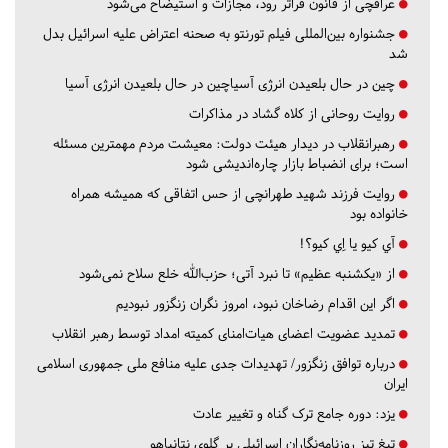
عراقچی از قانون فراتر رود، مجازات و استیضاح می‌شود
جشنواره بین‌المللی فیلم تورنتو به صحنه اعتراض علیه اسرائیل بدل
شد
چین در حال بلعیدن انرژی آسیاچین در حال بلعیدن انرژی آسیا
روایت روحانی از کلاه گشاد در مذاکرات
رهبرانقلاب در دیدار هیئت دولت: معیشت مردم مهمترین مسئله
است؛ برای انضباط بازار چاره‌اندیشی شود
روایت فرزند شهید طهرانچی از حس اتفاقی که همیشه همراه
خانواده بود
آي كيو يا اِي كيو؟!
از «یکشنبه عظیم» تا نبرد آتی؛ حزب‌الله خلع سلاح نمی‌شود
اگر این اقدام رضاخان نبود، امروز نگران زنگزور نبودیم
تمدید عضویت اعضای هیات‌امنای کمیته امداد توسط رهبر انقلاب
درباره توافق زنگزور/ تهدیدات جدی علیه منافع ملی جمهوری اسلامی
ایران
یزد:
دوره جامع ترک گناه و تغییر عادت
تیغ تیز روزنامه‌نگاران اسرائیلی بر گلوی نتانیاهو