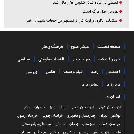
قحطی در غزه؛ شکر کیلویی هزار دلار شد
غزه در حال مرگ است
استفاده ابزاری وزارت کار از تصاویر بی حجاب شهدای اخیر
صفحه نخست
مبشر صبح
فرهنگ و هنر
دین و اندیشه
جهاد تبیین
اقتصاد مقاومتی
سیاسی
اجتماعی
رصد
فیلم و صوت
عکس
ورزشی
درباره ما
تماس با ما
استان ها
آذربایجان شرقی
آذربایجان غربی
اردبیل
البرز
اصفهان
ایلام
بوشهر
تهران
چهارمحال و بختیاری
خراسان جنوبی
خراسان رضوی
خراسان شمالی
خوزستان
زنجان
سمنان
سیستان و بلوچستان
فارس
قزوین
قم
لرستان
مازندران
مرکزی
هرمزگان
همدان