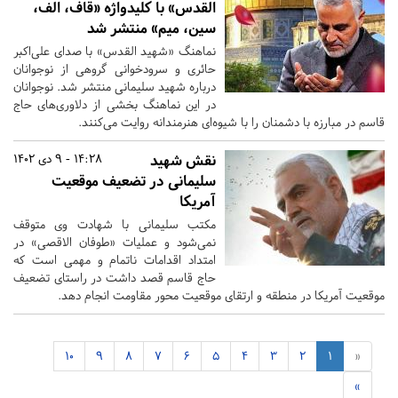
القدس» با کلیدواژه «قاف، الف،
سین، میم» منتشر شد
نماهنگ «شهید القدس» با صدای علی‌اکبر
حائری و سرودخوانی گروهی از نوجوانان
درباره شهید سلیمانی منتشر شد. نوجوانان
در این نماهنگ بخشی از دلاوری‌های حاج
قاسم در مبارزه با دشمنان را با شیوه‌ای هنرمندانه روایت می‌کنند.
نقش شهید
14:28 - 9 دی 1402
سلیمانی در تضعیف موقعیت
آمریکا
مکتب سلیمانی با شهادت وی متوقف
نمی‌شود و عملیات «طوفان الاقصی» در
امتداد اقدامات ناتمام و مهمی است که
حاج قاسم قصد داشت در راستای تضعیف
موقعیت آمریکا در منطقه و ارتقای موقعیت محور مقاومت انجام دهد.
10
9
8
7
6
5
4
3
2
1
«
»