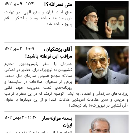
متی نصرالله؟!
12:42 - 9 مهر 1403
طبق آیات قرآن و سنن الهی، در نهایت
یاری خداوند خواهد رسید و لشکر اسلام
پیروز خواهد شد.
آقای پزشکیان،
10:09 - 2 مهر 1403
مراقب این توطئه باشید!
همزمان با سفر رئیس‌جمهور محترم
کشورمان به نیویورک برای حضور در اجلاس
سالانه مجمع عمومی سازمان ملل متحد،
برخی از مدعیان اصلاحات در سایت‌ها و
روزنامه‌های تحت مدیریت خود، نظیر
روزنامه‌های سازندگی و اعتماد، به ایشان توصیه کردند که در این سفر با ترامپ
و هریس و سایر مقامات آمریکایی ملاقات کند! و از این دیدارها با عنوان
«‌گره‌گشایی در نیویورک‌»! یاد کرده‌اند!
بسته موازنه‌ساز
14:20 - 2 بهمن 1402
ایران
اقدام عملیاتی ایران علیه 3 نقطه در شهر