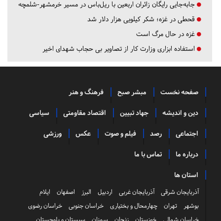
جابه‌جایی رایگان زائران اربعین با ریل‌باس در مسیر خرمشهر-شلمچه
قحطی در غزه؛ شکر کیلویی هزار دلار شد
غزه در حال مرگ است
استفاده ابزاری وزارت کار از تصاویر بی حجاب شهدای اخیر
صفحه نخست
مبشر صبح
فرهنگ و هنر
دین و اندیشه
جهاد تبیین
اقتصاد مقاومتی
سیاسی
اجتماعی
رصد
فیلم و صوت
عکس
ورزشی
درباره ما
تماس با ما
استان ها
آذربایجان شرقی
آذربایجان غربی
اردبیل
البرز
اصفهان
ایلام
بوشهر
تهران
چهارمحال و بختیاری
خراسان جنوبی
خراسان رضوی
خراسان شمالی
خوزستان
زنجان
سمنان
سیستان و بلوچستان