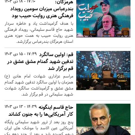
هرمزگان:
17:10 - 18 دی 1403
بندرعباس میزبان سومین رویداد
فرهنگی هنری روایت حبیب بود
با هدف گرامیداشت یاد و خاطره سردار
شهید حاج قاسم سلیمانی، رویداد فرهنگی
هنری روایت حبیب به همت حوزه هنری
استان هرمزگان بندرعباس برگزارشد.
قم:
اولین سالگرد
17:49 - 15 دی 1403
تدفین شهید گمنام مشق عشق در
قم برگزار شد
مراسم عزاداری شهادت امام هادی (ع)
همزمان با اولین سالگرد تدفین شهید گمنام
مشق عشق و گرامیداشت سالگرد شهادت
شهید سلیمانی در قم برگزار شد.
حاج قاسم اینگونه
14:39 - 13 دی 1403
کار آمریکایی‌ها را به جنون کشاند
پنج روز بعد از ترور شهید سلیمانی پایگاه
آمریکایی عین الاسد با موشک های ایران
درهم کوبیده شد و بعد از چند دهه یک