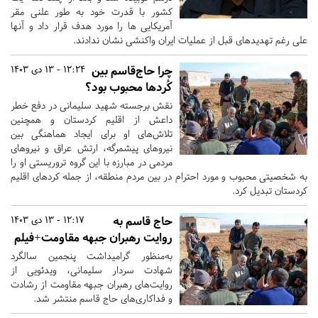
کشور با قدرت خود به طور علنی مقر
آمریکایی ها را مورد هدف قرار داد و آنها
علی رغم تهدیدهای قبل از عملیات ایران واکنشی نشان ندادند.
چرا حاج‌قاسم بین
12:24 - 13 دی 1403
کُردها محبوب بود؟
نقش برجسته شهید سلیمانی در دفع خطر
داعش از اقلیم کردستان و همچنین
تلاش‌های او برای ایجاد هماهنگی بین
نیروهای پیشمرگه، ارتش عراق و نیروهای
مردمی در مبارزه با این گروه تروریستی او را
به شخصیتی محبوب و مورد احترام در بین مردم منطقه، از جمله کردهای اقلیم
کردستان تبدیل کرد.
حاج قاسم به
12:17 - 13 دی 1403
روایت رهبران جبهه مقاومت+فیلم
به‌منظور گرامیداشت پنجمین سالگرد
شهادت سردار سلیمانی، ویدئویی از
روایت‌های رهبران جبهه مقاومت از رشادت‌
و فداکاری‌های حاج قاسم منتشر شد.