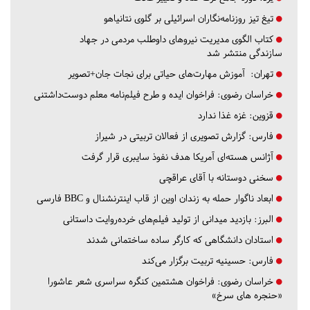
تیغ تیز روزنامه‌نگاران اسرائیلی بر گلوی نتانیاهو
کتاب الگوی مدیریت نیروهای داوطلب مردمی در جهاد
سازندگی منتشر شد
تهران:
آموزش مهارت‌های حیاتی برای نجات جان+تصویر
خراسان رضوی:
فراخوان ایده و طرح فیلم‌نامه معلم دوست‌داشتنی
قزوین:
غزه غذا ندارد
فارس:
گزارش تصویری از فعالان تربیتی در شیراز
آژانس هسته‌ای آمریکا هدف نفوذ سایبری قرار گرفت
سخنی دوستانه با آقای عراقچی
ابعاد ناگوار حمله به زندان اوین از قاب اینترنشنال و BBC فارسی
البرز:
بازدید میدانی از تولید فیلم‌های خرده‌روایت داستانی
استادان دانشگاهی که کارگر ساده ساختمانی شدند
فارس:
حسینیه تربیت برگزار می‌کند
خراسان رضوی:
فراخوان هشتمین کنگره سراسری شعر عاشورا
«حنجره های سرخ»