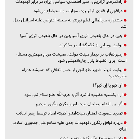
راه‌گذرهای ترانزیتی، سپر اقتصادی-سیاسی ایران در برابر تهدیدات
عراقچی از قانون فراتر رود، مجازات و استیضاح می‌شود
جشنواره بین‌المللی فیلم تورنتو به صحنه اعتراض علیه اسرائیل بدل
شد
چین در حال بلعیدن انرژی آسیاچین در حال بلعیدن انرژی آسیا
روایت روحانی از کلاه گشاد در مذاکرات
رهبرانقلاب در دیدار هیئت دولت: معیشت مردم مهمترین مسئله
است؛ برای انضباط بازار چاره‌اندیشی شود
روایت فرزند شهید طهرانچی از حس اتفاقی که همیشه همراه
خانواده بود
آي كيو يا اِي كيو؟!
از «یکشنبه عظیم» تا نبرد آتی؛ حزب‌الله خلع سلاح نمی‌شود
اگر این اقدام رضاخان نبود، امروز نگران زنگزور نبودیم
تمدید عضویت اعضای هیات‌امنای کمیته امداد توسط رهبر انقلاب
درباره توافق زنگزور/ تهدیدات جدی علیه منافع ملی جمهوری اسلامی
ایران
یزد:
دوره جامع ترک گناه و تغییر عادت