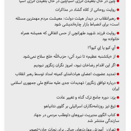
چین در حال بلعیدن انرژی آسیاچین در حال بلعیدن انرژی آسیا
روایت روحانی از کلاه گشاد در مذاکرات
رهبرانقلاب در دیدار هیئت دولت: معیشت مردم مهمترین مسئله
است؛ برای انضباط بازار چاره‌اندیشی شود
روایت فرزند شهید طهرانچی از حس اتفاقی که همیشه همراه
خانواده بود
آي كيو يا اِي كيو؟!
از «یکشنبه عظیم» تا نبرد آتی؛ حزب‌الله خلع سلاح نمی‌شود
اگر این اقدام رضاخان نبود، امروز نگران زنگزور نبودیم
تمدید عضویت اعضای هیات‌امنای کمیته امداد توسط رهبر انقلاب
درباره توافق زنگزور/ تهدیدات جدی علیه منافع ملی جمهوری اسلامی
ایران
یزد:
دوره جامع ترک گناه و تغییر عادت
تیغ تیز روزنامه‌نگاران اسرائیلی بر گلوی نتانیاهو
کتاب الگوی مدیریت نیروهای داوطلب مردمی در جهاد
سازندگی منتشر شد
تهران:
آموزش مهارت‌های حیاتی برای نجات جان+تصویر