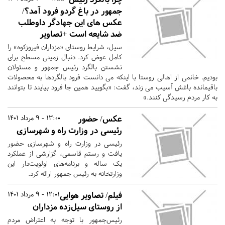
جمهور در باغ گردو فرود آمد؟/
عکس های این جهادگر داوطلب
ضد شایعه است +تصاویر
سیل، شرایط روستای «مزداران فیروزکوه» را
کامل عوض کرد. دنبال زمینی مسطح برای
نشستن بالگرد رئیس جمهور و مسئولان
بودیم. خانمی از اهالی روستا با اینکه می دانست فرود بالگردها به محصولات
باقیمانده باغش آسیب می زند، گفت: «بگویید همین جا فرود بیایند تا بتوانند
به کار مردم رسیدگی کنند.»
عکس/ حضور
13:00 - 9 مرداد 1401
رئیسی در وزارت راه و شهرسازی
رئیسی در وزارت راه و شهرسازی حضور
یافت و رستم قاسمی، گزارشی از عملکرد
یک ساله و برنامه‌های اولویت‌دار این
وزارتخانه به رئیس جمهور ارائه کرد.
فیلم/ تصاویر هوایی
12:01 - 9 مرداد 1401
از روستای سیل‌زده مزداران
رئیس‌جمهور با توجه به اعتراض مردم