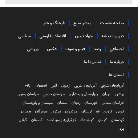
صفحه نخست
مبشر صبح
فرهنگ و هنر
دین و اندیشه
جهاد تبیین
اقتصاد مقاومتی
سیاسی
اجتماعی
رصد
فیلم و صوت
عکس
ورزشی
درباره ما
تماس با ما
استان ها
آذربایجان شرقی
آذربایجان غربی
اردبیل
البرز
اصفهان
ایلام
بوشهر
تهران
چهارمحال و بختیاری
خراسان جنوبی
خراسان رضوی
خراسان شمالی
خوزستان
زنجان
سمنان
سیستان و بلوچستان
فارس
قزوین
قم
لرستان
مازندران
مرکزی
هرمزگان
همدان
کردستان
کرمان
کرمانشاه
کهگیلویه و بویراحمد
گلستان
گیلان
یزد