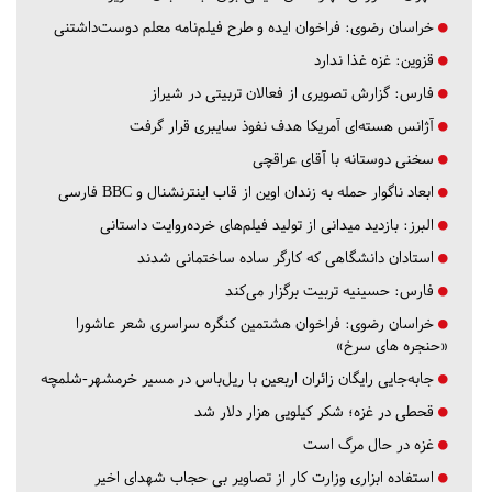
خراسان رضوی:
فراخوان ایده و طرح فیلم‌نامه معلم دوست‌داشتنی
قزوین:
غزه غذا ندارد
فارس:
گزارش تصویری از فعالان تربیتی در شیراز
آژانس هسته‌ای آمریکا هدف نفوذ سایبری قرار گرفت
سخنی دوستانه با آقای عراقچی
ابعاد ناگوار حمله به زندان اوین از قاب اینترنشنال و BBC فارسی
البرز:
بازدید میدانی از تولید فیلم‌های خرده‌روایت داستانی
استادان دانشگاهی که کارگر ساده ساختمانی شدند
فارس:
حسینیه تربیت برگزار می‌کند
خراسان رضوی:
فراخوان هشتمین کنگره سراسری شعر عاشورا
«حنجره های سرخ»
جابه‌جایی رایگان زائران اربعین با ریل‌باس در مسیر خرمشهر-شلمچه
قحطی در غزه؛ شکر کیلویی هزار دلار شد
غزه در حال مرگ است
استفاده ابزاری وزارت کار از تصاویر بی حجاب شهدای اخیر