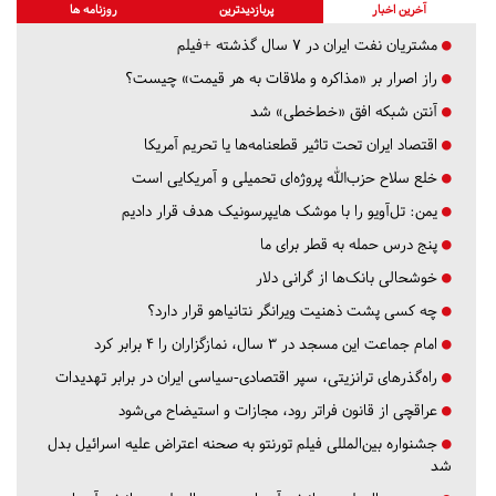
آخرین اخبار
پربازدیدترین
روزنامه ها
مشتریان نفت ایران در ۷ سال گذشته +فیلم
راز اصرار بر «مذاکره و ملاقات به هر قیمت» چیست؟
آنتن شبکه افق «خط‌خطی» شد
اقتصاد ایران تحت تاثیر قطعنامه‌ها یا تحریم‌ آمریکا
خلع سلاح حزب‌الله پروژه‌ای تحمیلی و آمریکایی است
یمن: تل‌آویو را با موشک هایپرسونیک هدف قرار دادیم
پنج درس‌ حمله به قطر برای ما
خوشحالی بانک‌ها از گرانی دلار
چه کسی پشت ذهنیت ویرانگر نتانیاهو قرار دارد؟
امام جماعت این مسجد در ۳ سال، نمازگزاران را ۴ برابر کرد
راه‌گذرهای ترانزیتی، سپر اقتصادی-سیاسی ایران در برابر تهدیدات
عراقچی از قانون فراتر رود، مجازات و استیضاح می‌شود
جشنواره بین‌المللی فیلم تورنتو به صحنه اعتراض علیه اسرائیل بدل
شد