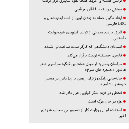
آژانس هسته‌ای آمریکا هدف نفوذ سایبری قرار گرفت
سخنی دوستانه با آقای عراقچی
ابعاد ناگوار حمله به زندان اوین از قاب اینترنشنال و
BBC فارسی
البرز:
بازدید میدانی از تولید فیلم‌های خرده‌روایت
داستانی
استادان دانشگاهی که کارگر ساده ساختمانی شدند
فارس:
حسینیه تربیت برگزار می‌کند
خراسان رضوی:
فراخوان هشتمین کنگره سراسری شعر
عاشورا «حنجره های سرخ»
جابه‌جایی رایگان زائران اربعین با ریل‌باس در مسیر
خرمشهر-شلمچه
قحطی در غزه؛ شکر کیلویی هزار دلار شد
غزه در حال مرگ است
استفاده ابزاری وزارت کار از تصاویر بی حجاب شهدای
اخیر