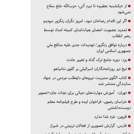
از «یکشنبه عظیم» تا نبرد آتی؛ حزب‌الله خلع سلاح
نمی‌شود
اگر این اقدام رضاخان نبود، امروز نگران زنگزور نبودیم
تمدید عضویت اعضای هیات‌امنای کمیته امداد توسط
رهبر انقلاب
درباره توافق زنگزور/ تهدیدات جدی علیه منافع ملی
جمهوری اسلامی ایران
یزد:
دوره جامع ترک گناه و تغییر عادت
تیغ تیز روزنامه‌نگاران اسرائیلی بر گلوی نتانیاهو
کتاب الگوی مدیریت نیروهای داوطلب مردمی در جهاد
سازندگی منتشر شد
تهران:
آموزش مهارت‌های حیاتی برای نجات جان+تصویر
خراسان رضوی:
فراخوان ایده و طرح فیلم‌نامه معلم
دوست‌داشتنی
قزوین:
غزه غذا ندارد
فارس:
گزارش تصویری از فعالان تربیتی در شیراز