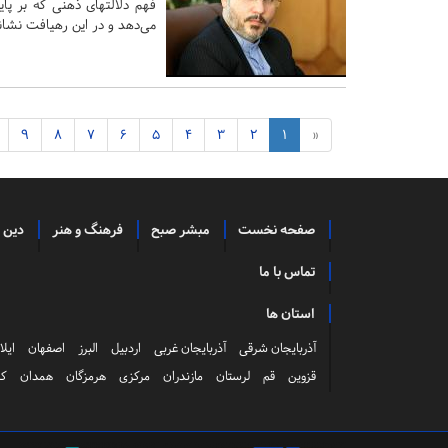
فهم دلالتهای ذهنی که بر پا
می‌دهد و در این رهیافت نشان
9
8
7
6
5
4
3
2
1
«
صفحه نخست
مبشر صبح
فرهنگ و هنر
دین 
تماس با ما
استان ها
آذربایجان شرقی
آذربایجان غربی
اردبیل
البرز
اصفهان
ایلا
قزوین
قم
لرستان
مازندران
مرکزی
هرمزگان
همدان
کر