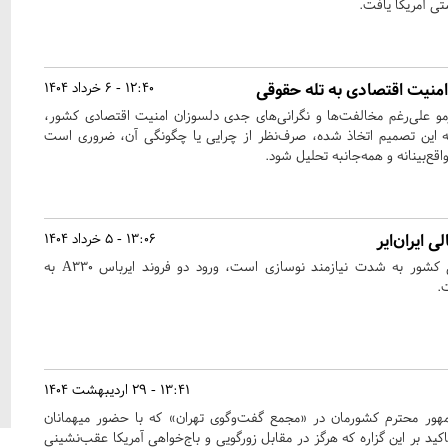
تی آمریکا یافت.
ز امنیت اقتصادی به تله حقوقی
12:40 - 6 خرداد 1404
رمو علی‌رغم مخالفت‌ها و نگرانی‌های جدی دلسوزان امنیت اقتصادی کشور،
که این تصمیم اتخاذ شده، صرف‌نظر از چرایی یا چگونگی آن، ضروری است
اقع‌بینانه و همه‌جانبه تحلیل شود.
 ایران‌ایر
13:06 - 5 خرداد 1404
در شرایطی که ناوگان هوایی کشور به شدت نیازمند نوسازی است، ورود دو فروند ایرباس A330 به
.
13:41 - 29 اردیبهشت 1404
هور محترم کشورمان در «مجمع گفت‌و‌گوی تهران‌» که با حضور میهمانان
ید بر این گزاره که هرگز در مقابل زورگویی و باج‌خواهی آمریکا عقب‌نشینی