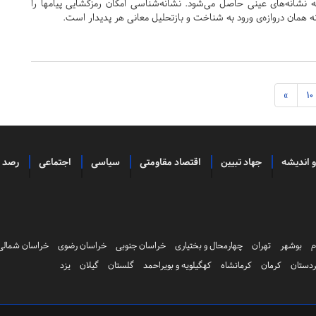
یه نشانه‌های عینی حاصل می‌شود. نشانه‌شناسی امکان رمزگشایی پیامها را
ه همان دروازه‌ی ورود به شناخت و بازتحلیل معانی هر پدیدار است.
»
10
و اندیشه
جهاد تبیین
اقتصاد مقاومتی
سیاسی
اجتماعی
رصد
م
بوشهر
تهران
چهارمحال و بختیاری
خراسان جنوبی
خراسان رضوی
خراسان شمالی
دستان
کرمان
کرمانشاه
کهگیلویه و بویراحمد
گلستان
گیلان
یزد