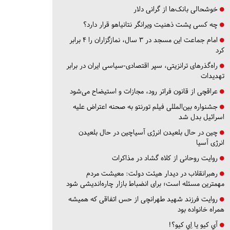
خوشحالی بانک‌ها از گرانی دلار
چه کسی پشت ذهنیت ویرانگر نتانیاهو قرار دارد؟
امام جماعت این مسجد در ۳ سال، نمازگزاران را ۴ برابر
کرد
راه‌گذرهای ترانزیتی، سپر اقتصادی-سیاسی ایران در برابر
تهدیدات
عراقچی از قانون فراتر رود، مجازات و استیضاح می‌شود
جشنواره بین‌المللی فیلم تورنتو به صحنه اعتراض علیه
اسرائیل بدل شد
چین در حال بلعیدن انرژی آسیاچین در حال بلعیدن
انرژی آسیا
روایت روحانی از کلاه گشاد در مذاکرات
رهبرانقلاب در دیدار هیئت دولت: معیشت مردم
مهمترین مسئله است؛ برای انضباط بازار چاره‌اندیشی شود
روایت فرزند شهید طهرانچی از حس اتفاقی که همیشه
همراه خانواده بود
آي كيو يا اِي كيو؟!