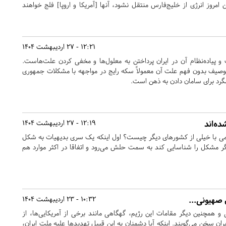
 امروز انرژی از خلیج‌فارس منتقل نشود، آنها [‌آمریکا و اروپا‌] فلج خواهند
12:21 - 27 اردیبهشت 1404
 و پیاده‌نظام آن در ایران پرداختن به معلول‌ها و مخفی کردن علت‌هاست.
 توصیف بدون فهم علت آن معمولاً سکه رایج در مواجهه با مشکلات جمهوری
رد برای سامان دادن به ذهن است.
‌ه‌اند
12:19 - 27 اردیبهشت 1404
می با خیلی از کشورهای دیگر چیست؟ اول اینکه یک سری بدیهیات به شکل
اگر مشکل را شناسایی کند به سمت حلش می‌رود و اتفاقا در اکثر موارد هم
صهیونی...
10:32 - 23 اردیبهشت 1404
 همچنین دیگر مقامات این رژیم، گهگاهی مانند برخی از آمریکایی‌ها، از
ن سخن می‌گویند. اینکه آیا دشمنان به این قبیل تهدید‌ها علیه ملت ایران،