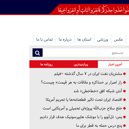
عکس
ورزشی
استان ها
درباره ما
تماس با ما
آخرین اخبار
پربازدیدترین
روزنامه ها
مشتریان نفت ایران در ۷ سال گذشته +فیلم
راز اصرار بر «مذاکره و ملاقات به هر قیمت» چیست؟
آنتن شبکه افق «خط‌خطی» شد
اقتصاد ایران تحت تاثیر قطعنامه‌ها یا تحریم‌ آمریکا
خلع سلاح حزب‌الله پروژه‌ای تحمیلی و آمریکایی است
یمن: تل‌آویو را با موشک هایپرسونیک هدف قرار دادیم
پنج درس‌ حمله به قطر برای ما