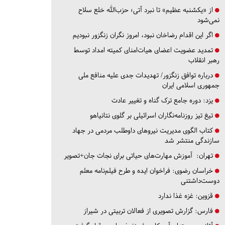
از «یکشنبه عظیم» تا نبرد آتی؛ حزب‌الله خلع سلاح
نمی‌شود
اگر این اقدام رضاخان نبود، امروز نگران زنگزور نبودیم
تمدید عضویت اعضای هیات‌امنای کمیته امداد توسط
رهبر انقلاب
درباره توافق زنگزور/ تهدیدات جدی علیه منافع ملی
جمهوری اسلامی ایران
یزد:
دوره جامع ترک گناه و تغییر عادت
تیغ تیز روزنامه‌نگاران اسرائیلی بر گلوی نتانیاهو
کتاب الگوی مدیریت نیروهای داوطلب مردمی در جهاد
سازندگی منتشر شد
تهران:
آموزش مهارت‌های حیاتی برای نجات جان+تصویر
خراسان رضوی:
فراخوان ایده و طرح فیلم‌نامه معلم
دوست‌داشتنی
قزوین:
غزه غذا ندارد
فارس:
گزارش تصویری از فعالان تربیتی در شیراز