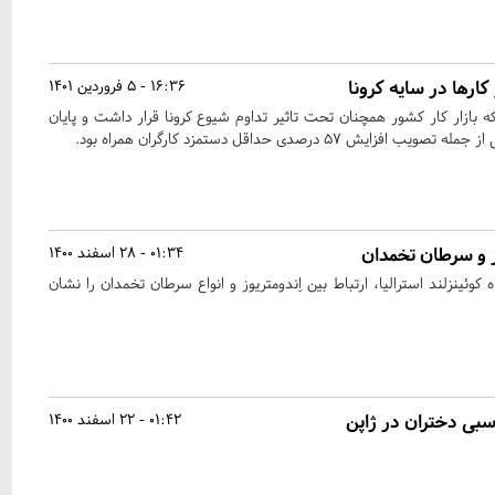
رها در سایه کرونا
16:36 - 5 فروردین 1401
ز شد که بازار کار کشور همچنان تحت تاثیر تداوم شیوع کرونا قرار داشت و پایان
 ۵۷ درصدی حداقل دستمزد کارگران همراه بود.
وز و سرطان تخمدان
01:34 - 28 اسفند 1400
ئینزلند استرالیا، ارتباط بین اِندومتریوز و انواع سرطان تخمدان را نشان
بی دختران در ژاپن
01:42 - 22 اسفند 1400