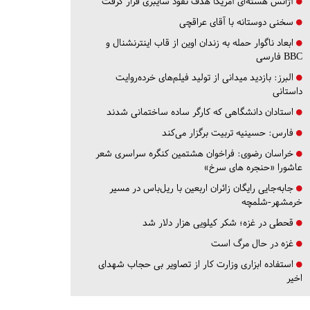
آژانس هسته‌ای آمریکا هدف نفوذ سایبری قرار گرفت
سخنی دوستانه با آقای عراقچی
ابعاد ناگوار حمله به زندان اوین از قاب اینترنشنال و
BBC فارسی
البرز:
بازدید میدانی از تولید فیلم‌های خرده‌روایت
داستانی
استادان دانشگاهی که کارگر ساده ساختمانی شدند
فارس:
حسینیه تربیت برگزار می‌کند
خراسان رضوی:
فراخوان هشتمین کنگره سراسری شعر
عاشورا «حنجره های سرخ»
جابه‌جایی رایگان زائران اربعین با ریل‌باس در مسیر
خرمشهر-شلمچه
قحطی در غزه؛ شکر کیلویی هزار دلار شد
غزه در حال مرگ است
استفاده ابزاری وزارت کار از تصاویر بی حجاب شهدای
اخیر