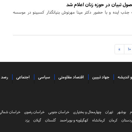
ول تبیان در حوزه زنان اعلام شد
 جذب ایده و با حضور دکتر مینا مهرنوش بنیانگذار کسبینو در موسسه
»
10
و اندیشه
جهاد تبیین
اقتصاد مقاومتی
سیاسی
اجتماعی
رصد
م
بوشهر
تهران
چهارمحال و بختیاری
خراسان جنوبی
خراسان رضوی
خراسان شمالی
دستان
کرمان
کرمانشاه
کهگیلویه و بویراحمد
گلستان
گیلان
یزد