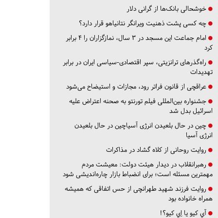
خوشحالی بانک‌ها از گرانی دلار
چه کسی پشت ذهنیت ویرانگر نتانیاهو قرار دارد؟
امام جماعت این مسجد در ۳ سال، نمازگزاران را ۴ برابر
کرد
راه‌گذرهای ترانزیتی، سپر اقتصادی-سیاسی ایران در برابر
تهدیدات
عراقچی از قانون فراتر رود، مجازات و استیضاح می‌شود
جشنواره بین‌المللی فیلم تورنتو به صحنه اعتراض علیه
اسرائیل بدل شد
چین در حال بلعیدن انرژی آسیاچین در حال بلعیدن
انرژی آسیا
روایت روحانی از کلاه گشاد در مذاکرات
رهبرانقلاب در دیدار هیئت دولت: معیشت مردم
مهمترین مسئله است؛ برای انضباط بازار چاره‌اندیشی شود
روایت فرزند شهید طهرانچی از حس اتفاقی که همیشه
همراه خانواده بود
آي كيو يا اِي كيو؟!