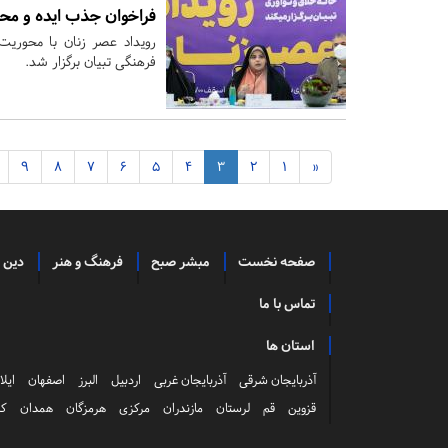
فراخوان جذب ایده و محص
رویداد عصر زنان با محوریت
فرهنگی تبیان برگزار شد.
9
8
7
6
5
4
3
2
1
«
صفحه نخست
مبشر صبح
فرهنگ و هنر
دین 
تماس با ما
استان ها
آذربایجان شرقی
آذربایجان غربی
اردبیل
البرز
اصفهان
ایلا
قزوین
قم
لرستان
مازندران
مرکزی
هرمزگان
همدان
کر