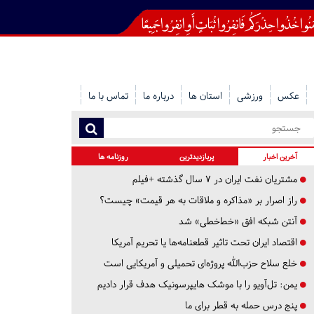
عکس
ورزشی
استان ها
درباره ما
تماس با ما
آخرین اخبار
پربازدیدترین
روزنامه ها
مشتریان نفت ایران در ۷ سال گذشته +فیلم
راز اصرار بر «مذاکره و ملاقات به هر قیمت» چیست؟
آنتن شبکه افق «خط‌خطی» شد
اقتصاد ایران تحت تاثیر قطعنامه‌ها یا تحریم‌ آمریکا
خلع سلاح حزب‌الله پروژه‌ای تحمیلی و آمریکایی است
یمن: تل‌آویو را با موشک هایپرسونیک هدف قرار دادیم
پنج درس‌ حمله به قطر برای ما