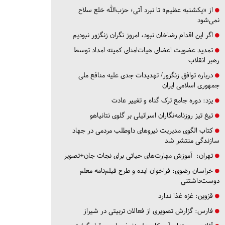
از «یکشنبه عظیم» تا نبرد آتی؛ حزب‌الله خلع سلاح
نمی‌شود
اگر این اقدام رضاخان نبود، امروز نگران زنگزور نبودیم
تمدید عضویت اعضای هیات‌امنای کمیته امداد توسط
رهبر انقلاب
درباره توافق زنگزور/ تهدیدات جدی علیه منافع ملی
جمهوری اسلامی ایران
یزد:
دوره جامع ترک گناه و تغییر عادت
تیغ تیز روزنامه‌نگاران اسرائیلی بر گلوی نتانیاهو
کتاب الگوی مدیریت نیروهای داوطلب مردمی در جهاد
سازندگی منتشر شد
تهران:
آموزش مهارت‌های حیاتی برای نجات جان+تصویر
خراسان رضوی:
فراخوان ایده و طرح فیلم‌نامه معلم
دوست‌داشتنی
قزوین:
غزه غذا ندارد
فارس:
گزارش تصویری از فعالان تربیتی در شیراز