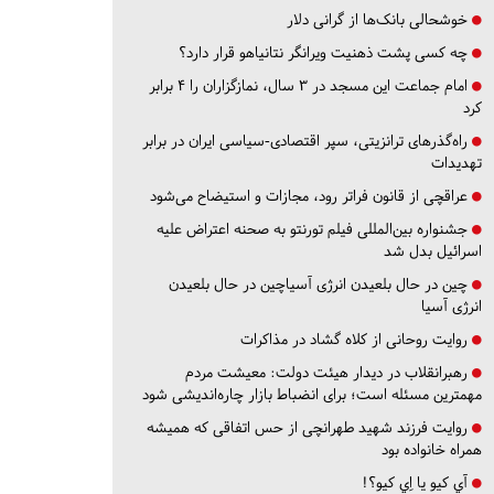
خوشحالی بانک‌ها از گرانی دلار
چه کسی پشت ذهنیت ویرانگر نتانیاهو قرار دارد؟
امام جماعت این مسجد در ۳ سال، نمازگزاران را ۴ برابر
کرد
راه‌گذرهای ترانزیتی، سپر اقتصادی-سیاسی ایران در برابر
تهدیدات
عراقچی از قانون فراتر رود، مجازات و استیضاح می‌شود
جشنواره بین‌المللی فیلم تورنتو به صحنه اعتراض علیه
اسرائیل بدل شد
چین در حال بلعیدن انرژی آسیاچین در حال بلعیدن
انرژی آسیا
روایت روحانی از کلاه گشاد در مذاکرات
رهبرانقلاب در دیدار هیئت دولت: معیشت مردم
مهمترین مسئله است؛ برای انضباط بازار چاره‌اندیشی شود
روایت فرزند شهید طهرانچی از حس اتفاقی که همیشه
همراه خانواده بود
آي كيو يا اِي كيو؟!