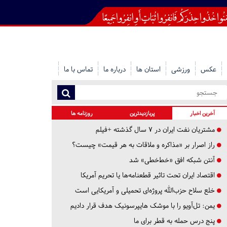
عکس
ورزشی
استان ها
درباره ما
تماس با ما
آخرین اخبار
پربازدیدترین
روزنامه ها
مشتریان نفت ایران در ۷ سال گذشته +فیلم
راز اصرار بر «مذاکره و ملاقات به هر قیمت» چیست؟
آنتن شبکه افق «خط‌خطی» شد
اقتصاد ایران تحت تاثیر قطعنامه‌ها یا تحریم‌ آمریکا
خلع سلاح حزب‌الله پروژه‌ای تحمیلی و آمریکایی است
یمن: تل‌آویو را با موشک هایپرسونیک هدف قرار دادیم
پنج درس‌ حمله به قطر برای ما