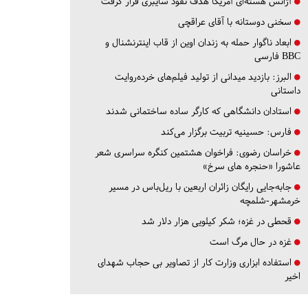
آژانس هسته‌ای آمریکا هدف نفوذ سایبری قرار گرفت
سخنی دوستانه با آقای عراقچی
ابعاد ناگوار حمله به زندان اوین از قاب اینترنشنال و
BBC فارسی
البرز:
بازدید میدانی از تولید فیلم‌های خرده‌روایت
داستانی
استادان دانشگاهی که کارگر ساده ساختمانی شدند
فارس:
حسینیه تربیت برگزار می‌کند
خراسان رضوی:
فراخوان هشتمین کنگره سراسری شعر
عاشورا «حنجره های سرخ»
جابه‌جایی رایگان زائران اربعین با ریل‌باس در مسیر
خرمشهر-شلمچه
قحطی در غزه؛ شکر کیلویی هزار دلار شد
غزه در حال مرگ است
استفاده ابزاری وزارت کار از تصاویر بی حجاب شهدای
اخیر