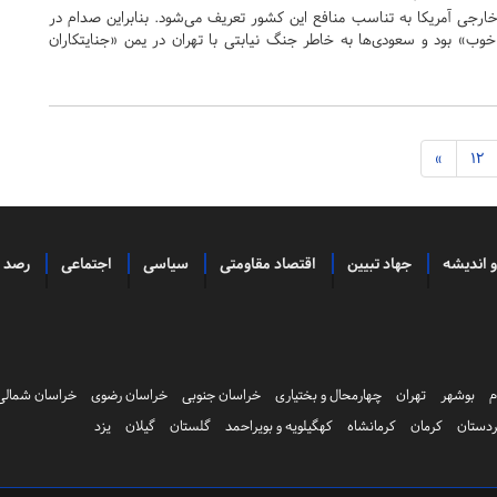
جی آمریکا به تناسب منافع این کشور تعریف می‌شود. بنابراین صدام در
 خوب» بود و سعودی‌ها به خاطر جنگ نیابتی با تهران در یمن «جنایتکاران
»
12
و اندیشه
جهاد تبیین
اقتصاد مقاومتی
سیاسی
اجتماعی
رصد
م
بوشهر
تهران
چهارمحال و بختیاری
خراسان جنوبی
خراسان رضوی
خراسان شمالی
دستان
کرمان
کرمانشاه
کهگیلویه و بویراحمد
گلستان
گیلان
یزد