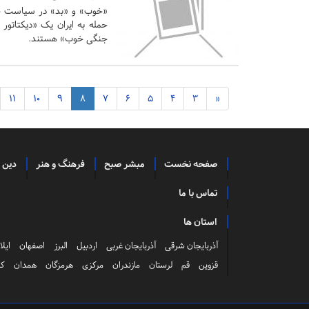
«خوب» و «بد» در سیاست خار
حمله به ایران یک «دیکتاتور
جنگی خوب» هستند.
11
10
9
8
7
6
5
4
3
«
صفحه نخست
مبشر صبح
فرهنگ و هنر
دین 
تماس با ما
استان ها
آذربایجان شرقی
آذربایجان غربی
اردبیل
البرز
اصفهان
ایلا
قزوین
قم
لرستان
مازندران
مرکزی
هرمزگان
همدان
کر