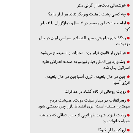
خوشحالی بانک‌ها از گرانی دلار
چه کسی پشت ذهنیت ویرانگر نتانیاهو قرار دارد؟
امام جماعت این مسجد در ۳ سال، نمازگزاران را ۴ برابر
کرد
راه‌گذرهای ترانزیتی، سپر اقتصادی-سیاسی ایران در برابر
تهدیدات
عراقچی از قانون فراتر رود، مجازات و استیضاح می‌شود
جشنواره بین‌المللی فیلم تورنتو به صحنه اعتراض علیه
اسرائیل بدل شد
چین در حال بلعیدن انرژی آسیاچین در حال بلعیدن
انرژی آسیا
روایت روحانی از کلاه گشاد در مذاکرات
رهبرانقلاب در دیدار هیئت دولت: معیشت مردم
مهمترین مسئله است؛ برای انضباط بازار چاره‌اندیشی شود
روایت فرزند شهید طهرانچی از حس اتفاقی که همیشه
همراه خانواده بود
آي كيو يا اِي كيو؟!