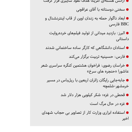
آژانس هسته‌ای آمریکا هدف نفوذ سایبری قرار گرفت
سخنی دوستانه با آقای عراقچی
ابعاد ناگوار حمله به زندان اوین از قاب اینترنشنال و
BBC فارسی
البرز:
بازدید میدانی از تولید فیلم‌های خرده‌روایت
داستانی
استادان دانشگاهی که کارگر ساده ساختمانی شدند
فارس:
حسینیه تربیت برگزار می‌کند
خراسان رضوی:
فراخوان هشتمین کنگره سراسری شعر
عاشورا «حنجره های سرخ»
جابه‌جایی رایگان زائران اربعین با ریل‌باس در مسیر
خرمشهر-شلمچه
قحطی در غزه؛ شکر کیلویی هزار دلار شد
غزه در حال مرگ است
استفاده ابزاری وزارت کار از تصاویر بی حجاب شهدای
اخیر