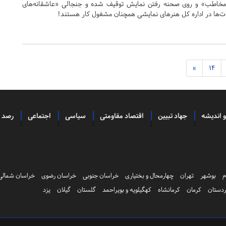
مخاطب» و روی صحنه رفتن نمایش توقیف شده و جنجالی «عاشقانه‌های
ات‌ها در اداره کل هنرهای نمایشی همچنان مشغول کار هستند!
»
14
و اندیشه
جهاد تبیین
اقتصاد مقاومتی
سیاسی
اجتماعی
رصد
م
بوشهر
تهران
چهارمحال و بختیاری
خراسان جنوبی
خراسان رضوی
خراسان شمالی
دستان
کرمان
کرمانشاه
کهگیلویه و بویراحمد
گلستان
گیلان
یزد