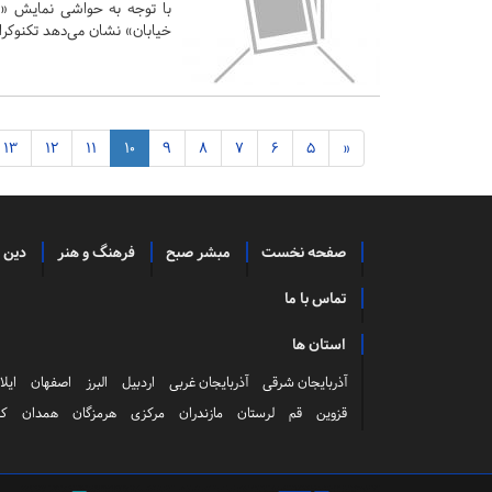
با توجه به حواشی نمایش «
خیابان» نشان می‌دهد تکنوکر
13
12
11
10
9
8
7
6
5
«
صفحه نخست
مبشر صبح
فرهنگ و هنر
دین 
تماس با ما
استان ها
آذربایجان شرقی
آذربایجان غربی
اردبیل
البرز
اصفهان
ایلا
قزوین
قم
لرستان
مازندران
مرکزی
هرمزگان
همدان
کر