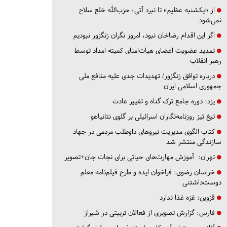
از «یکشنبه عظیم» تا نبرد آتی؛ حزب‌الله خلع سلاح
نمی‌شود
اگر این اقدام رضاخان نبود، امروز نگران زنگزور نبودیم
تمدید عضویت اعضای هیات‌امنای کمیته امداد توسط
رهبر انقلاب
درباره توافق زنگزور/ تهدیدات جدی علیه منافع ملی
جمهوری اسلامی ایران
یزد:
دوره جامع ترک گناه و تغییر عادت
تیغ تیز روزنامه‌نگاران اسرائیلی بر گلوی نتانیاهو
کتاب الگوی مدیریت نیروهای داوطلب مردمی در جهاد
سازندگی منتشر شد
تهران:
آموزش مهارت‌های حیاتی برای نجات جان+تصویر
خراسان رضوی:
فراخوان ایده و طرح فیلم‌نامه معلم
دوست‌داشتنی
قزوین:
غزه غذا ندارد
فارس:
گزارش تصویری از فعالان تربیتی در شیراز