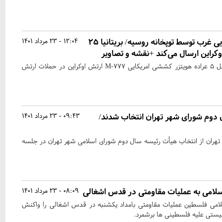
قتل عام هویتزرهای اهدایی غرب توسط توپخانه روسیه/ بریتانیا ۲۵
12:04 - 23 مرداد 1401
اوکراین ارسال می‌کند +نقشه و تصاویر
در طول ۱ هفته گذشته حداقل ۵ عراده هویتزر کششی امریکایی M-۷۷۷ ارتش اوکراین در حملات ارتش
دوم شورای شهر تهران انتخاب شدند/
09:43 - 23 مرداد 1401
هران از انتخاب هیأت رئیسه سال دوم شورای اسلامی شهر تهران در جلسه
لامی به عملیات مقاومتی در قدس اشغالی
08:09 - 23 مرداد 1401
ی فلسطین عملیات مقاومتی بامداد یکشنبه در قدس اشغالی را واکنش
یستی علیه فلسطینی ها برشمرد.