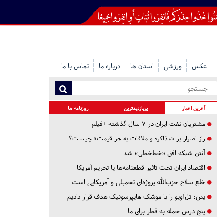
عکس
ورزشی
استان ها
درباره ما
تماس با ما
آخرین اخبار
پربازدیدترین
روزنامه ها
مشتریان نفت ایران در ۷ سال گذشته +فیلم
راز اصرار بر «مذاکره و ملاقات به هر قیمت» چیست؟
آنتن شبکه افق «خط‌خطی» شد
اقتصاد ایران تحت تاثیر قطعنامه‌ها یا تحریم‌ آمریکا
خلع سلاح حزب‌الله پروژه‌ای تحمیلی و آمریکایی است
یمن: تل‌آویو را با موشک هایپرسونیک هدف قرار دادیم
پنج درس‌ حمله به قطر برای ما