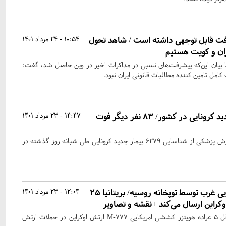
ت قابل توجهی داشته است / شاهد تحول
10:54 - 24 مرداد 1401
ران و کویت هستیم
 بیان این‌که پیشرفت‌های نسبی در مذاکرات اخیر در وین حاصل شد، گفت:
امل تامین کننده مطالبات قانونی ایران نبود.
شناسایی ۶۲۷۹ بیمار جدید کرونایی در کشور/ ۸۳ نفر دیگر فوت
14:47 - 23 مرداد 1401
وزارت بهداشت، درمان و آموزش پزشکی از شناسایی ۶۲۷۹ بیمار جدید کرونایی طی شبانه روز گذشته در
قتل عام هویتزرهای اهدایی غرب توسط توپخانه روسیه/ بریتانیا ۲۵
12:04 - 23 مرداد 1401
اوکراین ارسال می‌کند +نقشه و تصاویر
در طول ۱ هفته گذشته حداقل ۵ عراده هویتزر کششی امریکایی M-۷۷۷ ارتش اوکراین در حملات ارتش