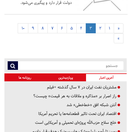
دولت قرار دارد و پیگیری می‌شود.
10
9
8
7
6
5
4
3
2
1
«
»
آخرین اخبار
پربازدیدترین
روزنامه ها
مشتریان نفت ایران در ۷ سال گذشته +فیلم
راز اصرار بر «مذاکره و ملاقات به هر قیمت» چیست؟
آنتن شبکه افق «خط‌خطی» شد
اقتصاد ایران تحت تاثیر قطعنامه‌ها یا تحریم‌ آمریکا
خلع سلاح حزب‌الله پروژه‌ای تحمیلی و آمریکایی است
یمن: تل‌آویو را با موشک هایپرسونیک هدف قرار دادیم