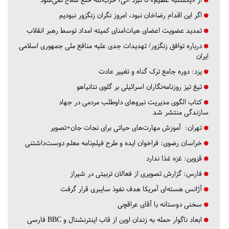
اگر این اقدام رضاخان نبود، امروز نگران زنگزور نبودیم
تمدید عضویت اعضای هیات‌امنای کمیته امداد توسط رهبر انقلاب
درباره توافق زنگزور/ تهدیدات جدی علیه منافع ملی جمهوری اسلامی
ایران
یزد:
دوره جامع ترک گناه و تغییر عادت
تیغ تیز روزنامه‌نگاران اسرائیلی بر گلوی نتانیاهو
کتاب الگوی مدیریت نیروهای داوطلب مردمی در جهاد
سازندگی منتشر شد
تهران:
آموزش مهارت‌های حیاتی برای نجات جان+تصویر
خراسان رضوی:
فراخوان ایده و طرح فیلم‌نامه معلم دوست‌داشتنی
قزوین:
غزه غذا ندارد
فارس:
گزارش تصویری از فعالان تربیتی در شیراز
آژانس هسته‌ای آمریکا هدف نفوذ سایبری قرار گرفت
سخنی دوستانه با آقای عراقچی
ابعاد ناگوار حمله به زندان اوین از قاب اینترنشنال و BBC فارسی