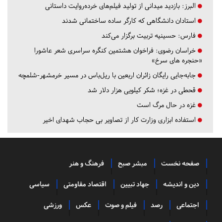
البرز:
بازدید میدانی از تولید فیلم‌های خرده‌روایت داستانی
استادان دانشگاهی که کارگر ساده ساختمانی شدند
فارس:
حسینیه تربیت برگزار می‌کند
خراسان رضوی:
فراخوان هشتمین کنگره سراسری شعر عاشورا
«حنجره های سرخ»
جابه‌جایی رایگان زائران اربعین با ریل‌باس در مسیر خرمشهر-شلمچه
قحطی در غزه؛ شکر کیلویی هزار دلار شد
غزه در حال مرگ است
استفاده ابزاری وزارت کار از تصاویر بی حجاب شهدای اخیر
صفحه نخست
مبشر صبح
فرهنگ و هنر
دین و اندیشه
جهاد تبیین
اقتصاد مقاومتی
سیاسی
اجتماعی
رصد
فیلم و صوت
عکس
ورزشی