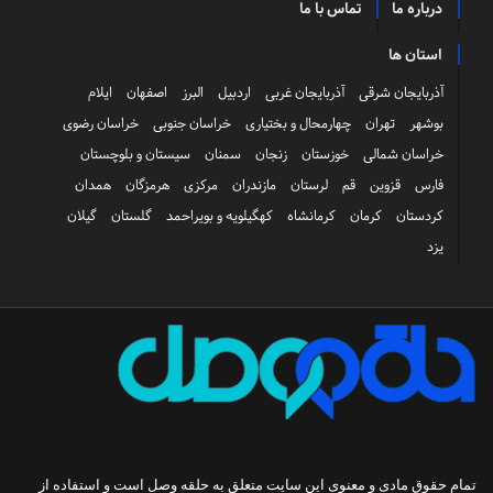
درباره ما
تماس با ما
استان ها
آذربایجان شرقی
آذربایجان غربی
اردبیل
البرز
اصفهان
ایلام
بوشهر
تهران
چهارمحال و بختیاری
خراسان جنوبی
خراسان رضوی
خراسان شمالی
خوزستان
زنجان
سمنان
سیستان و بلوچستان
فارس
قزوین
قم
لرستان
مازندران
مرکزی
هرمزگان
همدان
کردستان
کرمان
کرمانشاه
کهگیلویه و بویراحمد
گلستان
گیلان
یزد
تمام حقوق مادی و معنوی این سایت متعلق به
حلقه وصل
است و استفاده از