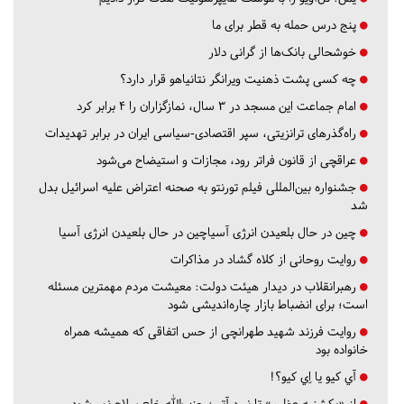
پنج درس‌ حمله به قطر برای ما
خوشحالی بانک‌ها از گرانی دلار
چه کسی پشت ذهنیت ویرانگر نتانیاهو قرار دارد؟
امام جماعت این مسجد در ۳ سال، نمازگزاران را ۴ برابر کرد
راه‌گذرهای ترانزیتی، سپر اقتصادی-سیاسی ایران در برابر تهدیدات
عراقچی از قانون فراتر رود، مجازات و استیضاح می‌شود
جشنواره بین‌المللی فیلم تورنتو به صحنه اعتراض علیه اسرائیل بدل
شد
چین در حال بلعیدن انرژی آسیاچین در حال بلعیدن انرژی آسیا
روایت روحانی از کلاه گشاد در مذاکرات
رهبرانقلاب در دیدار هیئت دولت: معیشت مردم مهمترین مسئله
است؛ برای انضباط بازار چاره‌اندیشی شود
روایت فرزند شهید طهرانچی از حس اتفاقی که همیشه همراه
خانواده بود
آي كيو يا اِي كيو؟!
از «یکشنبه عظیم» تا نبرد آتی؛ حزب‌الله خلع سلاح نمی‌شود