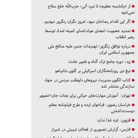
از «یکشنبه عظیم» تا نبرد آتی؛ حزب‌الله خلع سلاح
نمی‌شود
اگر این اقدام رضاخان نبود، امروز نگران زنگزور نبودیم
تمدید عضویت اعضای هیات‌امنای کمیته امداد توسط
رهبر انقلاب
درباره توافق زنگزور/ تهدیدات جدی علیه منافع ملی
جمهوری اسلامی ایران
یزد:
دوره جامع ترک گناه و تغییر عادت
تیغ تیز روزنامه‌نگاران اسرائیلی بر گلوی نتانیاهو
کتاب الگوی مدیریت نیروهای داوطلب مردمی در جهاد
سازندگی منتشر شد
تهران:
آموزش مهارت‌های حیاتی برای نجات جان+تصویر
خراسان رضوی:
فراخوان ایده و طرح فیلم‌نامه معلم
دوست‌داشتنی
قزوین:
غزه غذا ندارد
فارس:
گزارش تصویری از فعالان تربیتی در شیراز