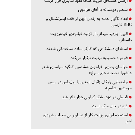
آژانس هسته‌ای آمریکا هدف نفوذ سایبری قرار گرفت
سخنی دوستانه با آقای عراقچی
ابعاد ناگوار حمله به زندان اوین از قاب اینترنشنال و
BBC فارسی
البرز:
بازدید میدانی از تولید فیلم‌های خرده‌روایت
داستانی
استادان دانشگاهی که کارگر ساده ساختمانی شدند
فارس:
حسینیه تربیت برگزار می‌کند
خراسان رضوی:
فراخوان هشتمین کنگره سراسری شعر
عاشورا «حنجره های سرخ»
جابه‌جایی رایگان زائران اربعین با ریل‌باس در مسیر
خرمشهر-شلمچه
قحطی در غزه؛ شکر کیلویی هزار دلار شد
غزه در حال مرگ است
استفاده ابزاری وزارت کار از تصاویر بی حجاب شهدای
اخیر