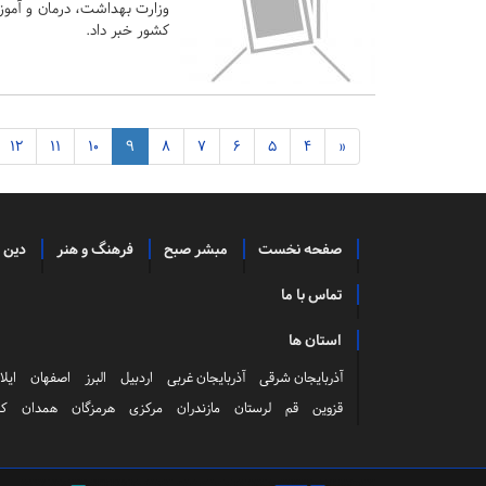
کشور خبر داد.
12
11
10
9
8
7
6
5
4
«
صفحه نخست
مبشر صبح
فرهنگ و هنر
دین 
تماس با ما
استان ها
آذربایجان شرقی
آذربایجان غربی
اردبیل
البرز
اصفهان
ایلا
قزوین
قم
لرستان
مازندران
مرکزی
هرمزگان
همدان
کر