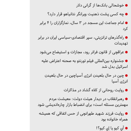
خوشحالی بانک‌ها از گرانی دلار
چه کسی پشت ذهنیت ویرانگر نتانیاهو قرار دارد؟
امام جماعت این مسجد در ۳ سال، نمازگزاران را ۴ برابر
کرد
راه‌گذرهای ترانزیتی، سپر اقتصادی-سیاسی ایران در برابر
تهدیدات
عراقچی از قانون فراتر رود، مجازات و استیضاح می‌شود
جشنواره بین‌المللی فیلم تورنتو به صحنه اعتراض علیه
اسرائیل بدل شد
چین در حال بلعیدن انرژی آسیاچین در حال بلعیدن
انرژی آسیا
روایت روحانی از کلاه گشاد در مذاکرات
رهبرانقلاب در دیدار هیئت دولت: معیشت مردم
مهمترین مسئله است؛ برای انضباط بازار چاره‌اندیشی شود
روایت فرزند شهید طهرانچی از حس اتفاقی که همیشه
همراه خانواده بود
آي كيو يا اِي كيو؟!