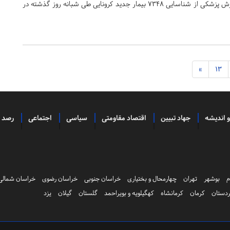
وزارت بهداشت، درمان و آموزش پزشکی از شناسایی ۷۳۴۸ بیمار جدید کرونایی طی شبانه روز گذشته در
»
13
و اندیشه
جهاد تبیین
اقتصاد مقاومتی
سیاسی
اجتماعی
رصد
م
بوشهر
تهران
چهارمحال و بختیاری
خراسان جنوبی
خراسان رضوی
خراسان شمالی
دستان
کرمان
کرمانشاه
کهگیلویه و بویراحمد
گلستان
گیلان
یزد