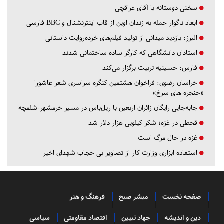
سخنی دوستانه با آقای عراقچی
ابعاد ناگوار حمله به زندان اوین از قاب اینترنشنال و BBC فارسی
البرز:
بازدید میدانی از تولید فیلم‌های خرده‌روایت داستانی
استادان دانشگاهی که کارگر ساده ساختمانی شدند
فارس:
حسینیه تربیت برگزار می‌کند
خراسان رضوی:
فراخوان هشتمین کنگره سراسری شعر عاشورا
«حنجره های سرخ»
جابه‌جایی رایگان زائران اربعین با ریل‌باس در مسیر خرمشهر-شلمچه
قحطی در غزه؛ شکر کیلویی هزار دلار شد
غزه در حال مرگ است
استفاده ابزاری وزارت کار از تصاویر بی حجاب شهدای اخیر
صفحه نخست
مبشر صبح
فرهنگ و هنر
دین و اندیشه
جهاد تبیین
اقتصاد مقاومتی
سیاسی