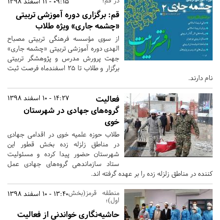
در قم؛
09:15 - 11 اسفند 1398
قم:
برگزاری دوره آموزشی تربیتی
«چشمه جاری» ویژه طلاب
از سوی مؤسسه فرهنگی تربیتی مصباح
الهدی دوره آموزشی تربیتی «چشمه جاری»
جهت پرورش مدرس و پژوهشگر تربیتی
برگزار و طلاب تا 25 اسفندماه فرصت ثبت
نام دارند.
فعالیت
14:27 - 10 اسفند 1398
گروه‌های جهادی در شهرستان
خوی
طلاب حوزه علمیه خوی در اقدامی جهادی
در مناطق زلزله زده بخش قطور این
شهرستان حضور پیدا کرده و مسئولیت
ستاد سازماندهی گروه‌های جهادی عمل
کننده در مناطق زلزله زده را بر عهده گرفته اند.
منطقه قرمز(بخش
13:40 - 10 اسفند 1398
اول)؛
حاشیه‌نگاری خواندنی از فعالیت