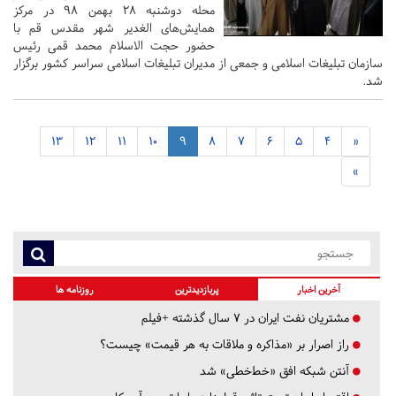
محله دوشنبه ۲۸ بهمن ۹۸ در مرکز
همایش‌های الغدیر شهر مقدس قم با
حضور حجت الاسلام محمد قمی رئیس
سازمان تبلیغات اسلامی و جمعی از مدیران تبلیغات اسلامی سراسر کشور برگزار
شد.
13
12
11
10
9
8
7
6
5
4
«
»
آخرین اخبار
پربازدیدترین
روزنامه ها
مشتریان نفت ایران در ۷ سال گذشته +فیلم
راز اصرار بر «مذاکره و ملاقات به هر قیمت» چیست؟
آنتن شبکه افق «خط‌خطی» شد