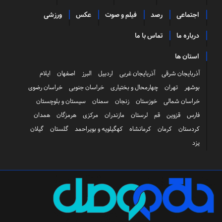
اجتماعی
رصد
فیلم و صوت
عکس
ورزشی
درباره ما
تماس با ما
استان ها
آذربایجان شرقی
آذربایجان غربی
اردبیل
البرز
اصفهان
ایلام
بوشهر
تهران
چهارمحال و بختیاری
خراسان جنوبی
خراسان رضوی
خراسان شمالی
خوزستان
زنجان
سمنان
سیستان و بلوچستان
فارس
قزوین
قم
لرستان
مازندران
مرکزی
هرمزگان
همدان
کردستان
کرمان
کرمانشاه
کهگیلویه و بویراحمد
گلستان
گیلان
یزد