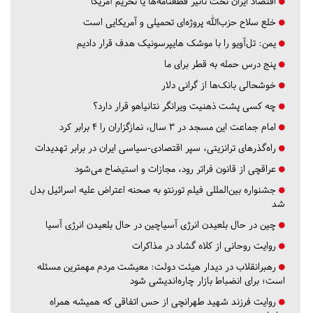
اقتصاد ایران تحت تاثیر قطعنامه‌ها یا تحریم‌ آمریکا
خلع سلاح حزب‌الله پروژه‌ای تحمیلی و آمریکایی است
یمن: تل‌آویو را با موشک هایپرسونیک هدف قرار دادیم
پنج درس‌ حمله به قطر برای ما
خوشحالی بانک‌ها از گرانی دلار
چه کسی پشت ذهنیت ویرانگر نتانیاهو قرار دارد؟
امام جماعت این مسجد در ۳ سال، نمازگزاران را ۴ برابر کرد
راه‌گذرهای ترانزیتی، سپر اقتصادی-سیاسی ایران در برابر تهدیدات
عراقچی از قانون فراتر رود، مجازات و استیضاح می‌شود
جشنواره بین‌المللی فیلم تورنتو به صحنه اعتراض علیه اسرائیل بدل
شد
چین در حال بلعیدن انرژی آسیاچین در حال بلعیدن انرژی آسیا
روایت روحانی از کلاه گشاد در مذاکرات
رهبرانقلاب در دیدار هیئت دولت: معیشت مردم مهمترین مسئله
است؛ برای انضباط بازار چاره‌اندیشی شود
روایت فرزند شهید طهرانچی از حس اتفاقی که همیشه همراه