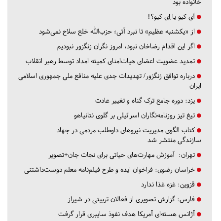
خانواده بود
آي كيو يا اِي كيو؟!
از «یکشنبه عظیم» تا نبرد آتی؛ حزب‌الله خلع سلاح نمی‌شود
اگر این اقدام رضاخان نبود، امروز نگران زنگزور نبودیم
تمدید عضویت اعضای هیات‌امنای کمیته امداد توسط رهبر انقلاب
درباره توافق زنگزور/ تهدیدات جدی علیه منافع ملی جمهوری اسلامی
ایران
یزد:
دوره جامع ترک گناه و تغییر عادت
تیغ تیز روزنامه‌نگاران اسرائیلی بر گلوی نتانیاهو
کتاب الگوی مدیریت نیروهای داوطلب مردمی در جهاد
سازندگی منتشر شد
تهران:
آموزش مهارت‌های حیاتی برای نجات جان+تصویر
خراسان رضوی:
فراخوان ایده و طرح فیلم‌نامه معلم دوست‌داشتنی
قزوین:
غزه غذا ندارد
فارس:
گزارش تصویری از فعالان تربیتی در شیراز
آژانس هسته‌ای آمریکا هدف نفوذ سایبری قرار گرفت