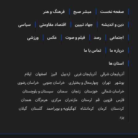
صفحه نخست
مبشر صبح
فرهنگ و هنر
دین و اندیشه
جهاد تبیین
اقتصاد مقاومتی
سیاسی
اجتماعی
رصد
فیلم و صوت
عکس
ورزشی
درباره ما
تماس با ما
استان ها
آذربایجان شرقی
آذربایجان غربی
اردبیل
البرز
اصفهان
ایلام
بوشهر
تهران
چهارمحال و بختیاری
خراسان جنوبی
خراسان رضوی
خراسان شمالی
خوزستان
زنجان
سمنان
سیستان و بلوچستان
فارس
قزوین
قم
لرستان
مازندران
مرکزی
هرمزگان
همدان
کردستان
کرمان
کرمانشاه
کهگیلویه و بویراحمد
گلستان
گیلان
یزد