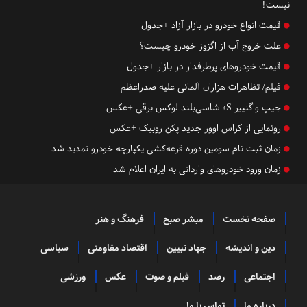
نیست!
قیمت انواع خودرو در بازار آزاد +جدول
علت خروج آب از اگزوز خودرو چیست؟
قیمت خودروهای پرطرفدار در بازار +جدول
فیلم/ تظاهرات هزاران آلمانی علیه صدراعظم
جیپ واگنییر S؛ شاسی‌بلند لوکس برقی +عکس
رونمایی از کراس اوور جدید پکن روبیک +عکس
زمان ثبت نام سومین دوره قرعه‌کشی یکپارچه خودرو تمدید شد
زمان ورود خودروهای وارداتی به ایران اعلام شد
صفحه نخست
مبشر صبح
فرهنگ و هنر
دین و اندیشه
جهاد تبیین
اقتصاد مقاومتی
سیاسی
اجتماعی
رصد
فیلم و صوت
عکس
ورزشی
درباره ما
تماس با ما