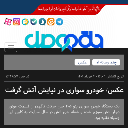
Toggle
igation
چند رسانه ای
عکس
تاریخ انتشار:
16:02 - 4 خرداد 1401
کد خبر: 544857
عکس/ خودرو سواری در نیایش آتش گرفت
یک دستگاه خودرو سواری پژو ۴۰۵ حین حرکت ناگهان از قسمت موتور
دچار آتش سوزی شده و شعله های آتش در حال سرایت به کابین این
وسیله نقلیه بود.