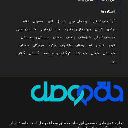
استان ها
آذربایجان شرقی
آذربایجان غربی
اردبیل
البرز
اصفهان
ایلام
بوشهر
تهران
چهارمحال و بختیاری
خراسان جنوبی
خراسان رضوی
خراسان شمالی
خوزستان
زنجان
سمنان
سیستان و بلوچستان
فارس
قزوین
قم
لرستان
مازندران
مرکزی
هرمزگان
همدان
کردستان
کرمان
کرمانشاه
کهگیلویه و بویراحمد
گلستان
گیلان
یزد
تمام حقوق مادی و معنوی این سایت متعلق به
حلقه وصل
است و استفاده از
مطالب با ذکر منبع بلامانع است.