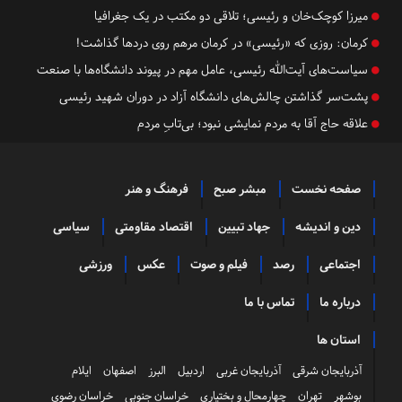
میرزا کوچک‌خان و رئیسی؛ تلاقی دو مکتب در یک جغرافیا
کرمان:
روزی که «رئیسی» در کرمان مرهم روی دردها گذاشت!
سیاست‌های آیت‌الله رئیسی، عامل مهم در پیوند دانشگاه‌ها با صنعت
پشت‌سر گذاشتن چالش‌های دانشگاه آزاد در دوران شهید رئیسی
علاقه حاج آقا به مردم نمایشی نبود؛ بی‌تابِ مردم
صفحه نخست
مبشر صبح
فرهنگ و هنر
دین و اندیشه
جهاد تبیین
اقتصاد مقاومتی
سیاسی
اجتماعی
رصد
فیلم و صوت
عکس
ورزشی
درباره ما
تماس با ما
استان ها
آذربایجان شرقی
آذربایجان غربی
اردبیل
البرز
اصفهان
ایلام
بوشهر
تهران
چهارمحال و بختیاری
خراسان جنوبی
خراسان رضوی