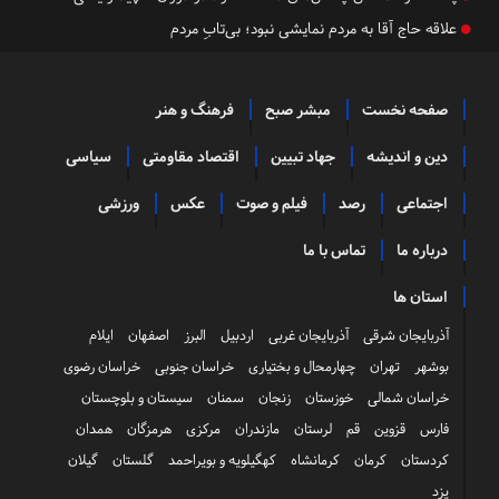
علاقه حاج آقا به مردم نمایشی نبود؛ بی‌تابِ مردم
صفحه نخست
مبشر صبح
فرهنگ و هنر
دین و اندیشه
جهاد تبیین
اقتصاد مقاومتی
سیاسی
اجتماعی
رصد
فیلم و صوت
عکس
ورزشی
درباره ما
تماس با ما
استان ها
آذربایجان شرقی
آذربایجان غربی
اردبیل
البرز
اصفهان
ایلام
بوشهر
تهران
چهارمحال و بختیاری
خراسان جنوبی
خراسان رضوی
خراسان شمالی
خوزستان
زنجان
سمنان
سیستان و بلوچستان
فارس
قزوین
قم
لرستان
مازندران
مرکزی
هرمزگان
همدان
کردستان
کرمان
کرمانشاه
کهگیلویه و بویراحمد
گلستان
گیلان
یزد