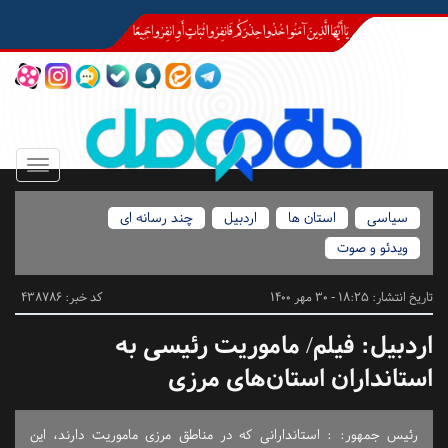
Toggle
igation
سیاسی
استان ها
اردبیل
چند رسانه ای
ویدئو و صوت
تاریخ انتشار:
18:25 - 30 مهر 1400
کد خبر: 438786
اردبیل:
فیلم/ ماموریت رئیسی به
استانداران استان‌های مرزی
رئیس جمهور: : استاندارانی که در مناطق مرزی ماموریت دارند، این