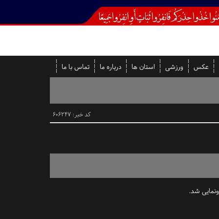
عکس
ورزشی
استان ها
درباره ما
تماس با ما
کد خبر: 606247
ونمایی شد.