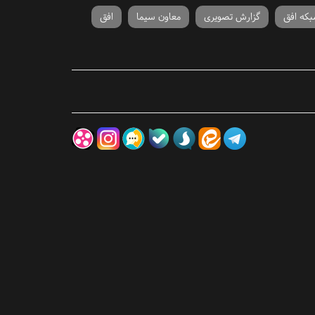
بکه افق
گزارش تصویری
معاون سیما
افق