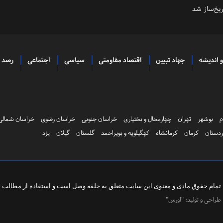
و اندیشه
جهاد تبیین
اقتصاد مقاومتی
سیاسی
اجتماعی
رصد
م
بوشهر
تهران
چهارمحال و بختیاری
خراسان جنوبی
خراسان رضوی
خراسان شمالی
دستان
کرمان
کرمانشاه
کهگیلویه و بویراحمد
گلستان
گیلان
یزد
تمام حقوق مادی و معنوی این سایت متعلق به
حلقه وصل
است و استفاده از مطالب با 
طراحی و تولید:
"اورس"