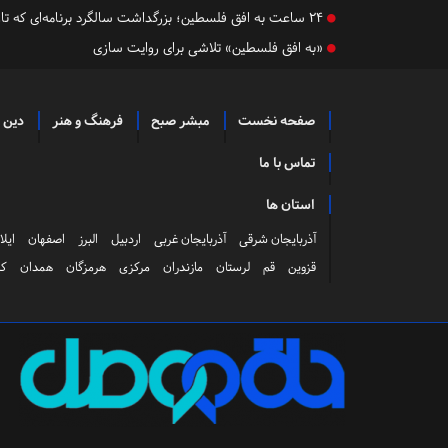
۲۴ ساعت به افق فلسطین؛ بزرگداشت سالگرد برنامه‌ای که تاریخ‌ساز شد
«به افق فلسطین» تلاشی برای روایت سازی
صفحه نخست
مبشر صبح
فرهنگ و هنر
دین 
تماس با ما
استان ها
آذربایجان شرقی
آذربایجان غربی
اردبیل
البرز
اصفهان
ایلا
قزوین
قم
لرستان
مازندران
مرکزی
هرمزگان
همدان
کر