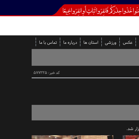
عکس
ورزشی
استان ها
درباره ما
تماس با ما
کد خبر: 577225
زار شد.