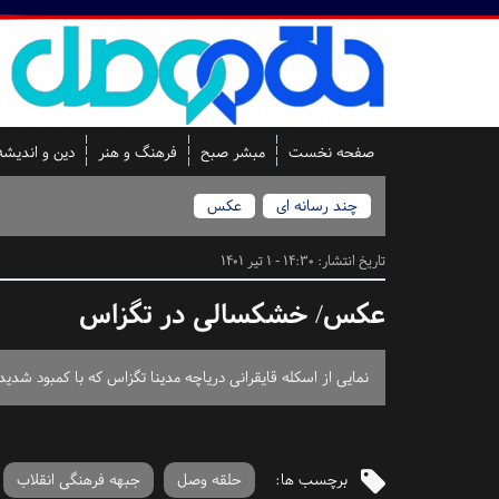
صفحه نخست
مبشر صبح
فرهنگ و هنر
دین و اندیشه
چند رسانه ای
عکس
تاریخ انتشار:
14:30 - 1 تیر 1401
عکس/ خشکسالی در تگزاس
نمایی از اسکله قایقرانی دریاچه مدینا تگزاس که با کمبود شدید 
برچسب ها:
حلقه وصل
جبهه فرهنگی انقلاب