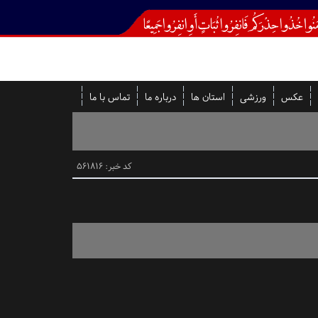
عکس
ورزشی
استان ها
درباره ما
تماس با ما
کد خبر: 561816