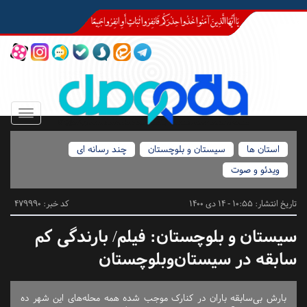
Toggle
igation
استان ها
سیستان و بلوچستان
چند رسانه ای
ویدئو و صوت
تاریخ انتشار:
10:55 - 14 دی 1400
کد خبر: 479990
سیستان و بلوچستان:
فیلم/ بارندگی کم
سابقه‌ در سیستان‌وبلوچستان
بارش بی‌سابقه باران در کنارک موجب شده همه محله‌های این شهر ده