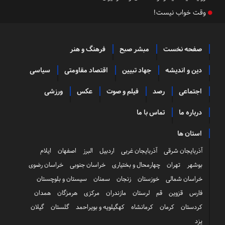
وقت خواب نیست!
صفحه نخست
مبشر صبح
فرهنگ و هنر
دین و اندیشه
جهاد تبیین
اقتصاد مقاومتی
سیاسی
اجتماعی
رصد
فیلم و صوت
عکس
ورزشی
درباره ما
تماس با ما
استان ها
آذربایجان شرقی
آذربایجان غربی
اردبیل
البرز
اصفهان
ایلام
بوشهر
تهران
چهارمحال و بختیاری
خراسان جنوبی
خراسان رضوی
خراسان شمالی
خوزستان
زنجان
سمنان
سیستان و بلوچستان
فارس
قزوین
قم
لرستان
مازندران
مرکزی
هرمزگان
همدان
کردستان
کرمان
کرمانشاه
کهگیلویه و بویراحمد
گلستان
گیلان
یزد