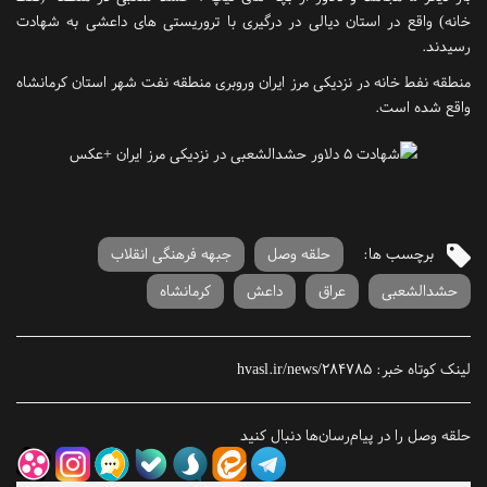
خانه) واقع در استان دیالی در درگیری با تروریستی های داعشی به شهادت
رسیدند.
منطقه نفط خانه در نزدیکی مرز ایران وروبری منطقه نفت شهر استان کرمانشاه
واقع شده است.
برچسب ها:
حلقه وصل
جبهه فرهنگی انقلاب
حشدالشعبی
عراق
داعش
کرمانشاه
لینک کوتاه خبر:
hvasl.ir/news/284785
حلقه وصل را در پیام‌رسان‌ها دنبال کنید