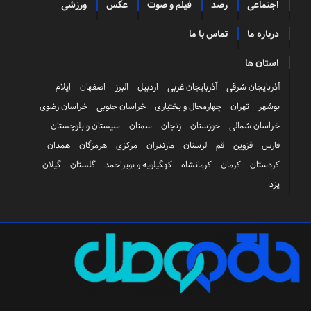
اجتماعی
رصد
فیلم و صوت
عکس
ورزشی
درباره ما
تماس با ما
استان ها
آذربایجان شرقی
آذربایجان غربی
اردبیل
البرز
اصفهان
ایلام
بوشهر
تهران
چهارمحال و بختیاری
خراسان جنوبی
خراسان رضوی
خراسان شمالی
خوزستان
زنجان
سمنان
سیستان و بلوچستان
فارس
قزوین
قم
لرستان
مازندران
مرکزی
هرمزگان
همدان
کردستان
کرمان
کرمانشاه
کهگیلویه و بویراحمد
گلستان
گیلان
یزد