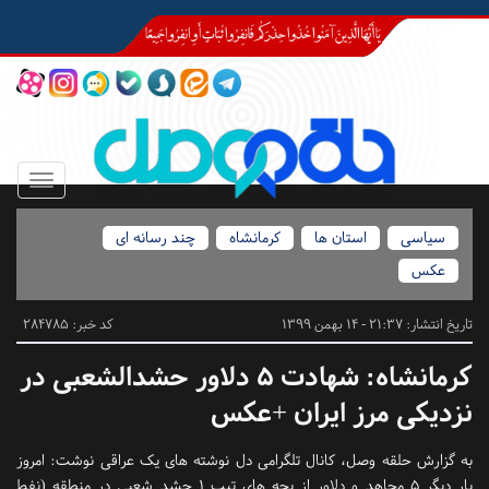
Toggle
igation
سیاسی
استان ها
کرمانشاه
چند رسانه ای
عکس
تاریخ انتشار:
21:37 - 14 بهمن 1399
کد خبر: 284785
کرمانشاه:
شهادت ۵ دلاور حشدالشعبی در
نزدیکی مرز ایران +عکس
به گزارش حلقه وصل، کانال تلگرامی دل نوشته های یک عراقی نوشت: امروز
بار دیگر ۵ مجاهد و دلاور از بچه های تیپ ۱ حشد شعبی در منطقه (نفط