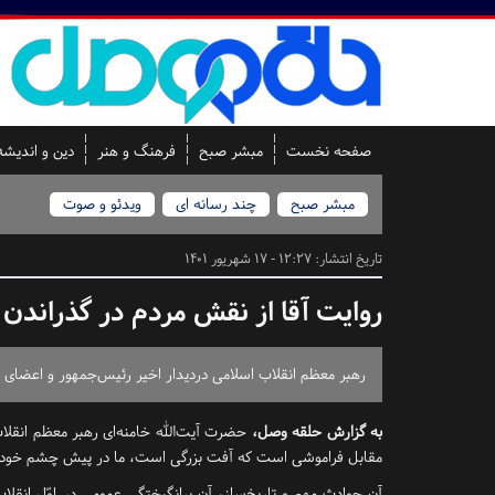
صفحه نخست
مبشر صبح
فرهنگ و هنر
دین و اندیشه
مبشر صبح
چند رسانه ای
ویدئو و صوت
تاریخ انتشار:
12:27 - 17 شهریور 1401
روایت آقا از نقش مردم در گذراندن 
رهبر معظم انقلاب اسلامی دردیدار اخیر رئیس‌جمهور و اعضای هی
به گزارش حلقه وصل،
حضرت آیت‌الله خامنه‌ای رهبر معظم انقلا
مقابل فراموشی است که آفت بزرگی است، ما در پیش چشم خودمان حو
آن حوادث مهم و تاریخ‌ساز، آن برانگیختگیِ عمومی در اوّل انق