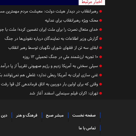
اخبار مرتبط
رهبرانقلاب در دیدار هیئت دولت: معیشت مردم مهمترین مسئل
محک ویژه رهبرانقلاب برای عدلیه
خدای متعال نصرت را برای ملت ایران تضمین کرده/ ملت با جه
گزارش وزیر اطلاعات به نمایندگان درباره نفوذی‌ها در جنگ
ابقای سه تن از فقهای شورای نگهبان توسط رهبر انقلاب
۱۰ تجربه ارزشمند ملی در جنگ تحمیلی ۱۲ روزه
سیلی سختی به آمریکا زدیم و رژیم صهیونی تقریباً از پا درآمد 
غنی سازی ایران به آمریکا ربطی ندارد؛ غلطی هم‌ نمی‌توانند 
وقتی که برای اولین بار دوربین به اتاق فرماندهی کل قوا رفت
تهران:
اکران فیلم سینمایی اسفند آغاز شد
صفحه نخست
مبشر صبح
فرهنگ و هنر
دین 
تماس با ما