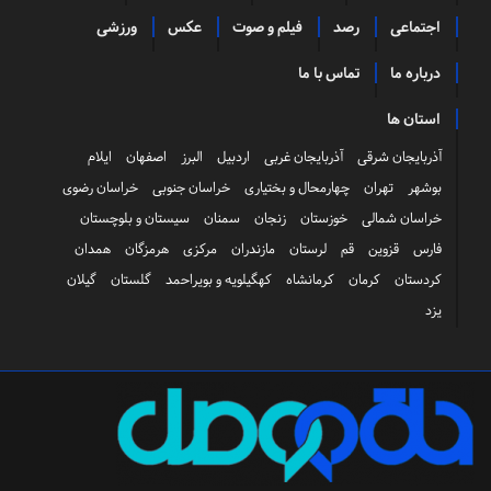
اجتماعی
رصد
فیلم و صوت
عکس
ورزشی
درباره ما
تماس با ما
استان ها
آذربایجان شرقی
آذربایجان غربی
اردبیل
البرز
اصفهان
ایلام
بوشهر
تهران
چهارمحال و بختیاری
خراسان جنوبی
خراسان رضوی
خراسان شمالی
خوزستان
زنجان
سمنان
سیستان و بلوچستان
فارس
قزوین
قم
لرستان
مازندران
مرکزی
هرمزگان
همدان
کردستان
کرمان
کرمانشاه
کهگیلویه و بویراحمد
گلستان
گیلان
یزد