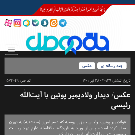
Toggle
igation
چند رسانه ای
عکس
تاریخ انتشار:
20:29 - 28 تیر 1401
کد خبر: 573049
عکس/ دیدار ولادیمیر پوتین با آیت‌الله
رئیسی
«ولادیمیر پوتین» رئیس جمهور روسیه که عصر امروز (سه‌شنبه) به تهران
سفر کرده است، پس از ورود به فرودگاه، بلافاصله عازم نهاد ریاست
جمهوری شد و با آیت‌الله رئیسی دیدار کرد.