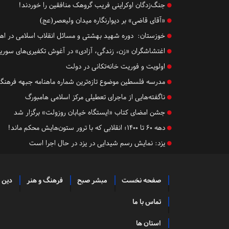
جنگ‌زدگان اوکراینی فریب گروهک منافقین را خوردند!
«آقای قاضی» بر دیوارنگاره میدان ولیعصر(عج)
خوزستان:
دوره شهید بهشتی و مسائل انقلاب اسلامی در اهو
اغتشاشگران «زن، زندگی، آزادی» در آغوش تکفیری‌های سوری
اولویت و فوریت خانه‌تکانی در دولت
مدرسه فلسطین موضوع تازه‌ترین شماره ماهنامه جبهه فرهنگی 
ناگفته‌هایی از ماجرای تعطیلی مرکز اسلامی هامبورگ
جشن امضای کتاب «ایستگاه خیابان روزولت» برگزار شد
دهه ۶۰ تا ۱۴۰۰؛ انقلابی که با ترور ستون‌هایش محکم ماند!
یزد:
نمایش رسم شیدایی در یزد در حال اجرا است
صفحه نخست
مبشر صبح
فرهنگ و هنر
دین 
تماس با ما
استان ها