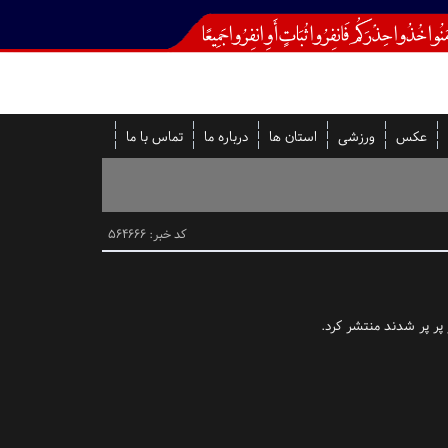
عکس
ورزشی
استان ها
درباره ما
تماس با ما
کد خبر: 564666
 پر پر شدند منتشر کرد.